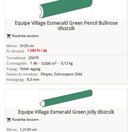
Equipe Village Esmerald Green Pencil Bullnose
díszcsík
Kosárba teszem
Méret:
3×20 cm
1 290 Ft /
db
Ár
(bruttó):
Termékkód:
25679
2
Csomagolás:
1 db
-
0,12 kg
-
0,006 m
Anyag:
Fehér agyag
Felület és mintázat:
Fényes, Színcsoport: Zöld
Vastagság:
8,3 mm
Equipe Village Esmerald Green Jolly díszcsík
Kosárba teszem
Méret:
1,2×20 cm