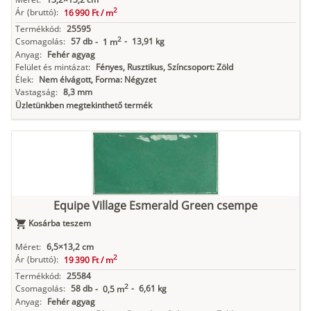
2
Ár
(bruttó):
16 990 Ft /
m
Termékkód:
25595
2
Csomagolás:
57 db
-
13,91 kg
-
1 m
Anyag:
Fehér agyag
Felület és mintázat:
Fényes, Rusztikus, Színcsoport: Zöld
Élek:
Nem élvágott, Forma: Négyzet
Vastagság:
8,3 mm
Üzletünkben megtekinthető termék
Equipe Village Esmerald Green csempe
Kosárba teszem
Méret:
6,5×13,2 cm
2
Ár
(bruttó):
19 390 Ft /
m
Termékkód:
25584
2
Csomagolás:
58 db
-
6,61 kg
-
0,5 m
Anyag:
Fehér agyag