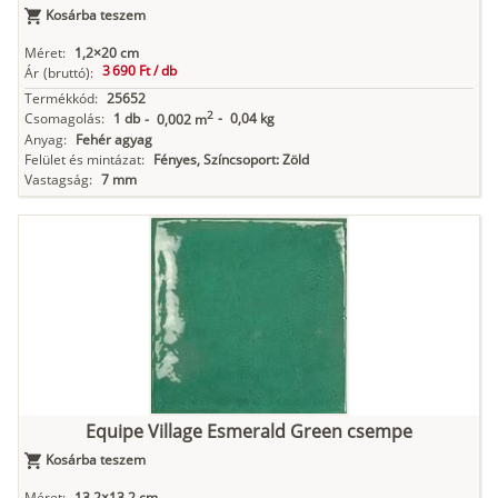
Kosárba teszem
Méret:
1,2×20 cm
3 690 Ft /
db
Ár
(bruttó):
Termékkód:
25652
2
Csomagolás:
1 db
-
0,04 kg
-
0,002 m
Anyag:
Fehér agyag
Felület és mintázat:
Fényes, Színcsoport: Zöld
Vastagság:
7 mm
Equipe Village Esmerald Green csempe
Kosárba teszem
Méret:
13,2×13,2 cm