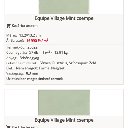
Equipe Village Mint csempe
Kosárba teszem
Méret:
13,2×13,2 cm
2
Ár
(bruttó):
16 990 Ft /
m
Termékkód:
25622
2
Csomagolás:
57 db
-
13,91 kg
-
1 m
Anyag:
Fehér agyag
Felület és mintázat:
Fényes, Rusztikus, Színcsoport: Zöld
Élek:
Nem élvágott, Forma: Négyzet
Vastagság:
8,3 mm
Üzletünkben megtekinthető termék
Equipe Village Mint csempe
Kosárba teszem