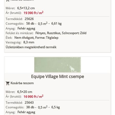
Méret:
6,5×13,2 cm
2
Ár
(bruttó):
19 390 Ft /
m
Termékkód:
25626
2
Csomagolás:
58 db
-
6,61 kg
-
0,5 m
Anyag:
Fehér agyag
Felület és mintázat:
Fényes, Rusztikus, Színcsoport: Zöld
Élek:
Nem élvágott, Forma: Téglalap
Vastagság:
8,3 mm
Üzletünkben megtekinthető termék
Equipe Village Mint csempe
Kosárba teszem
Méret:
6,5×20 cm
2
Ár
(bruttó):
16 990 Ft /
m
Termékkód:
25643
2
Csomagolás:
38 db
-
6,5 kg
-
0,5 m
Anyag:
Fehér agyag