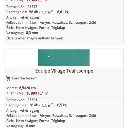
19 390 Ft /
m
Termékkód:
25573
2
Csomagolás:
58 db
-
6,61 kg
-
0,5 m
Anyag:
Fehér agyag
Felület és mintázat:
Fényes, Rusztikus, Színcsoport: Zöld
Élek:
Nem élvágott, Forma: Téglalap
Vastagság:
8,3 mm
Üzletünkben megtekinthető termék
Equipe Village Teal csempe
Kosárba teszem
Méret:
6,5×20 cm
2
Ár
(bruttó):
16 990 Ft /
m
Termékkód:
25631
2
Csomagolás:
38 db
-
6,5 kg
-
0,5 m
Anyag:
Fehér agyag
Felület és mintázat:
Fényes, Rusztikus, Színcsoport: Zöld
Élek:
Nem élvágott, Forma: Téglalap
Vastagság:
8 mm