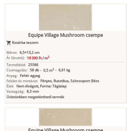
Equipe Village Mushroom csempe
Kosárba teszem
Méret:
6,5×13,2 cm
2
Ár
(bruttó):
19 390 Ft /
m
Termékkód:
25586
2
Csomagolás:
58 db
-
6,61 kg
-
0,5 m
Anyag:
Fehér agyag
Felület és mintázat:
Fényes, Rusztikus, Színcsoport: Bézs
Élek:
Nem élvágott, Forma: Téglalap
Vastagság:
8,3 mm
Üzletünkben megtekinthető termék
Equipe Village Mushroom csempe