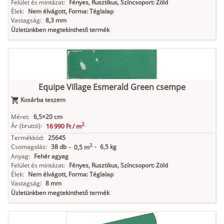
Felület és mintázat:
Fényes, Rusztikus, Színcsoport: Zöld
Élek:
Nem élvágott, Forma: Téglalap
Vastagság:
8,3 mm
Üzletünkben megtekinthető termék
Equipe Village Esmerald Green csempe
Kosárba teszem
Méret:
6,5×20 cm
2
Ár
(bruttó):
16 990 Ft /
m
Termékkód:
25645
2
Csomagolás:
38 db
-
6,5 kg
-
0,5 m
Anyag:
Fehér agyag
Felület és mintázat:
Fényes, Rusztikus, Színcsoport: Zöld
Élek:
Nem élvágott, Forma: Téglalap
Vastagság:
8 mm
Üzletünkben megtekinthető termék