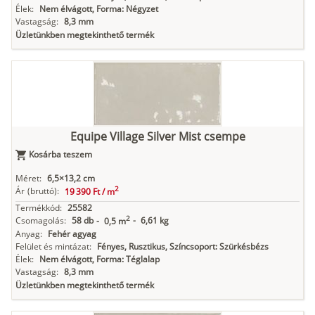
Élek:
Nem élvágott, Forma: Négyzet
Vastagság:
8,3 mm
Üzletünkben megtekinthető termék
Equipe Village Silver Mist csempe
Kosárba teszem
Méret:
6,5×13,2 cm
2
Ár
(bruttó):
19 390 Ft /
m
Termékkód:
25582
2
Csomagolás:
58 db
-
6,61 kg
-
0,5 m
Anyag:
Fehér agyag
Felület és mintázat:
Fényes, Rusztikus, Színcsoport: Szürkésbézs
Élek:
Nem élvágott, Forma: Téglalap
Vastagság:
8,3 mm
Üzletünkben megtekinthető termék