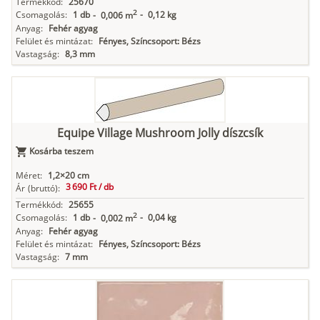
Termékkód:
25670
2
Csomagolás:
1 db
-
0,12 kg
-
0,006 m
Anyag:
Fehér agyag
Felület és mintázat:
Fényes, Színcsoport: Bézs
Vastagság:
8,3 mm
Equipe Village Mushroom Jolly díszcsík
Kosárba teszem
Méret:
1,2×20 cm
3 690 Ft /
db
Ár
(bruttó):
Termékkód:
25655
2
Csomagolás:
1 db
-
0,04 kg
-
0,002 m
Anyag:
Fehér agyag
Felület és mintázat:
Fényes, Színcsoport: Bézs
Vastagság:
7 mm