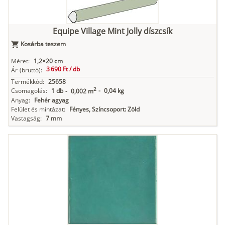
Equipe Village Mint Jolly díszcsík
Kosárba teszem
Méret:
1,2×20 cm
3 690 Ft /
db
Ár
(bruttó):
Termékkód:
25658
2
Csomagolás:
1 db
-
0,04 kg
-
0,002 m
Anyag:
Fehér agyag
Felület és mintázat:
Fényes, Színcsoport: Zöld
Vastagság:
7 mm