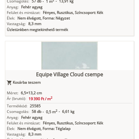
2
Csomagolás:
57 db
-
13,91 kg
-
1 m
Anyag:
Fehér agyag
Felület és mintázat:
Fényes, Rusztikus, Színcsoport: Kék
Élek:
Nem élvágott, Forma: Négyzet
Vastagság:
8,3 mm
Üzletünkben megtekinthető termék
Equipe Village Cloud csempe
Kosárba teszem
Méret:
6,5×13,2 cm
2
Ár
(bruttó):
19 390 Ft /
m
Termékkód:
25585
2
Csomagolás:
58 db
-
6,61 kg
-
0,5 m
Anyag:
Fehér agyag
Felület és mintázat:
Fényes, Rusztikus, Színcsoport: Kék
Élek:
Nem élvágott, Forma: Téglalap
Vastagság:
8,3 mm