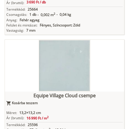
3 690 Ft /
db
Ár
(bruttó):
Termékkód:
25664
2
Csomagolás:
1 db
-
0,04 kg
-
0,002 m
Anyag:
Fehér agyag
Felület és mintázat:
Fényes, Színcsoport: Zöld
Vastagság:
7 mm
Equipe Village Cloud csempe
Kosárba teszem
Méret:
13,2×13,2 cm
2
Ár
(bruttó):
16 990 Ft /
m
Termékkód:
25596