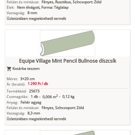
Felület és mintázat:
Fényes, Rusztikus, Színcsoport: Zöld
Élek:
Nem élvágott, Forma: Téglalap
Vastagság:
8 mm
Üzletünkben megtekinthető termék
Equipe Village Mint Pencil Bullnose díszcsík
Kosárba teszem
Méret:
3×20 cm
1 290 Ft /
db
Ár
(bruttó):
Termékkód:
25673
2
Csomagolás:
1 db
-
0,12 kg
-
0,006 m
Anyag:
Fehér agyag
Felület és mintázat:
Fényes, Színcsoport: Zöld
Vastagság:
8,3 mm
Üzletünkben megtekinthető termék