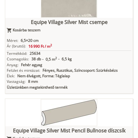
Equipe Village Silver Mist csempe
Kosárba teszem
Méret:
6,5×20 cm
2
Ár
(bruttó):
16 990 Ft /
m
Termékkód:
25634
2
Csomagolás:
38 db
-
6,5 kg
-
0,5 m
Anyag:
Fehér agyag
Felület és mintázat:
Fényes, Rusztikus, Színcsoport: Szürkésbézs
Élek:
Nem élvágott, Forma: Téglalap
Vastagság:
8 mm
Üzletünkben megtekinthető termék
Equipe Village Silver Mist Pencil Bullnose díszcsík