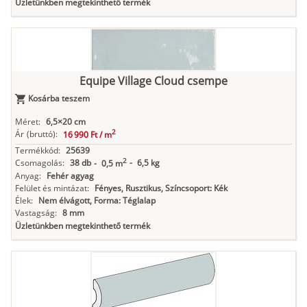
Üzletünkben megtekinthető termék
Equipe Village Cloud csempe
Kosárba teszem
Méret:
6,5×20 cm
2
Ár
(bruttó):
16 990 Ft /
m
Termékkód:
25639
2
Csomagolás:
38 db
-
6,5 kg
-
0,5 m
Anyag:
Fehér agyag
Felület és mintázat:
Fényes, Rusztikus, Színcsoport: Kék
Élek:
Nem élvágott, Forma: Téglalap
Vastagság:
8 mm
Üzletünkben megtekinthető termék