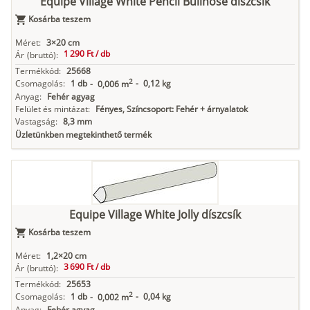
Equipe Village White Pencil Bullnose díszcsík
Kosárba teszem
Méret:
3×20 cm
1 290 Ft /
db
Ár
(bruttó):
Termékkód:
25668
2
Csomagolás:
1 db
-
0,12 kg
-
0,006 m
Anyag:
Fehér agyag
Felület és mintázat:
Fényes, Színcsoport: Fehér + árnyalatok
Vastagság:
8,3 mm
Üzletünkben megtekinthető termék
Equipe Village White Jolly díszcsík
Kosárba teszem
Méret:
1,2×20 cm
3 690 Ft /
db
Ár
(bruttó):
Termékkód:
25653
2
Csomagolás:
1 db
-
0,04 kg
-
0,002 m
Anyag:
Fehér agyag