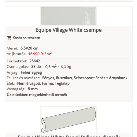
Equipe Village White csempe
Kosárba teszem
Méret:
6,5×20 cm
2
Ár
(bruttó):
16 990 Ft /
m
Termékkód:
25642
2
Csomagolás:
38 db
-
6,5 kg
-
0,5 m
Anyag:
Fehér agyag
Felület és mintázat:
Fényes, Rusztikus, Színcsoport: Fehér + árnyalatok
Élek:
Nem élvágott, Forma: Téglalap
Vastagság:
8 mm
Üzletünkben megtekinthető termék