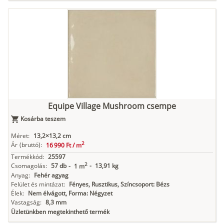
Equipe Village Mushroom csempe
Kosárba teszem
Méret:
13,2×13,2 cm
2
Ár
(bruttó):
16 990 Ft /
m
Termékkód:
25597
2
Csomagolás:
57 db
-
13,91 kg
-
1 m
Anyag:
Fehér agyag
Felület és mintázat:
Fényes, Rusztikus, Színcsoport: Bézs
Élek:
Nem élvágott, Forma: Négyzet
Vastagság:
8,3 mm
Üzletünkben megtekinthető termék