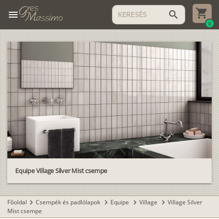
menu
search
0
Equipe Village Silver Mist csempe
Főoldal
Csempék és padlólapok
Equipe
Village
Village Silver
chevron_right
chevron_right
chevron_right
chevron_right
Mist csempe