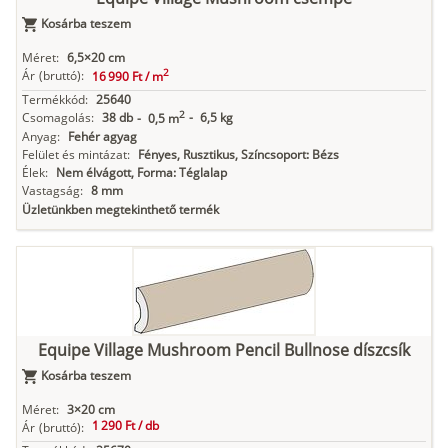
Kosárba teszem
Méret:
6,5×20 cm
2
Ár
(bruttó):
16 990 Ft /
m
Termékkód:
25640
2
Csomagolás:
38 db
-
6,5 kg
-
0,5 m
Anyag:
Fehér agyag
Felület és mintázat:
Fényes, Rusztikus, Színcsoport: Bézs
Élek:
Nem élvágott, Forma: Téglalap
Vastagság:
8 mm
Üzletünkben megtekinthető termék
Equipe Village Mushroom Pencil Bullnose díszcsík
Kosárba teszem
Méret:
3×20 cm
1 290 Ft /
db
Ár
(bruttó):