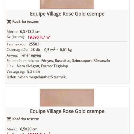
Equipe Village Rose Gold csempe
Kosárba teszem
Méret:
6,5×13,2 cm
2
Ár
(bruttó):
19 390 Ft /
m
Termékkód:
25583
2
Csomagolás:
58 db
-
6,61 kg
-
0,5 m
Anyag:
Fehér agyag
Felület és mintázat:
Fényes, Rusztikus, Színcsoport: Rózsaszín
Élek:
Nem élvágott, Forma: Téglalap
Vastagság:
8,3 mm
Üzletünkben megtekinthető termék
Equipe Village Rose Gold csempe
Kosárba teszem
Méret:
6,5×20 cm
2