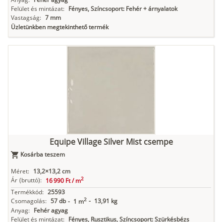
Felület és mintázat:
Fényes, Színcsoport: Fehér + árnyalatok
Vastagság:
7 mm
Üzletünkben megtekinthető termék
Equipe Village Silver Mist csempe
Kosárba teszem
Méret:
13,2×13,2 cm
2
Ár
(bruttó):
16 990 Ft /
m
Termékkód:
25593
2
Csomagolás:
57 db
-
13,91 kg
-
1 m
Anyag:
Fehér agyag
Felület és mintázat:
Fényes, Rusztikus, Színcsoport: Szürkésbézs