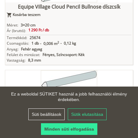
Equipe Village Cloud Pencil Bullnose díszcsík
Kosárba teszem
Méret:
3×20 cm
1 290 Ft /
db
Ár
(bruttó):
Termékkód:
25674
2
Csomagolás:
1 db
-
0,12 kg
-
0,006 m
Anyag:
Fehér agyag
Felület és mintázat:
Fényes, Színcsoport: Kék
Vastagság:
8,3 mm
Equipe Village Cloud Jolly díszcsík
Ez a weboldal SÜTIKET használ a jobb felhasználói élmény
érdekében.
Kosárba teszem
Méret:
1,2×20 cm
Süti beállítások
Sütik elutasítása
3 690 Ft /
db
Ár
(bruttó):
Termékkód:
25659
Minden süti elfogadása
2
Csomagolás:
1 db
-
0,04 kg
-
0,002 m
Anyag:
Fehér agyag