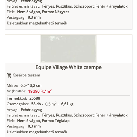
Anyag:
Fehér agyag
Felület és mintázat:
Fényes, Rusztikus, Színcsoport: Fehér + árnyalatok
Élek:
Nem élvágott, Forma: Négyzet
Vastagság:
8,3 mm
Üzletünkben megtekinthető termék
Equipe Village White csempe
Kosárba teszem
Méret:
6,5×13,2 cm
2
Ár
(bruttó):
19 390 Ft /
m
Termékkód:
25588
2
Csomagolás:
58 db
-
6,61 kg
-
0,5 m
Anyag:
Fehér agyag
Felület és mintázat:
Fényes, Rusztikus, Színcsoport: Fehér + árnyalatok
Élek:
Nem élvágott, Forma: Téglalap
Vastagság:
8,3 mm
Üzletünkben megtekinthető termék