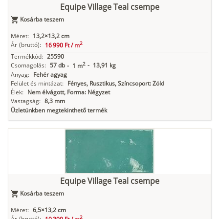
Equipe Village Teal csempe
Kosárba teszem
Méret:
13,2×13,2 cm
2
Ár
(bruttó):
16 990 Ft /
m
Termékkód:
25590
2
Csomagolás:
57 db
-
13,91 kg
-
1 m
Anyag:
Fehér agyag
Felület és mintázat:
Fényes, Rusztikus, Színcsoport: Zöld
Élek:
Nem élvágott, Forma: Négyzet
Vastagság:
8,3 mm
Üzletünkben megtekinthető termék
Equipe Village Teal csempe
Kosárba teszem
Méret:
6,5×13,2 cm
2
Ár
(bruttó):