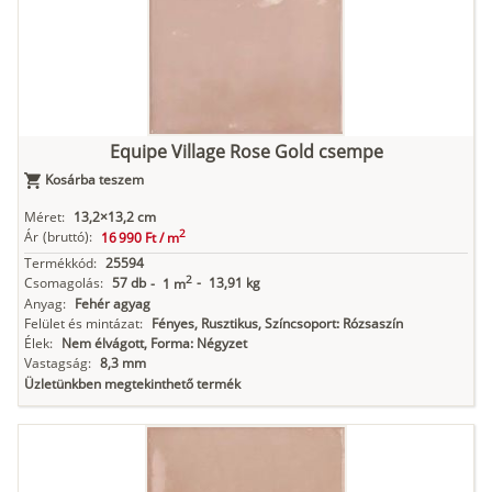
Equipe Village Rose Gold csempe
Kosárba teszem
Méret:
13,2×13,2 cm
2
Ár
(bruttó):
16 990 Ft /
m
Termékkód:
25594
2
Csomagolás:
57 db
-
13,91 kg
-
1 m
Anyag:
Fehér agyag
Felület és mintázat:
Fényes, Rusztikus, Színcsoport: Rózsaszín
Élek:
Nem élvágott, Forma: Négyzet
Vastagság:
8,3 mm
Üzletünkben megtekinthető termék