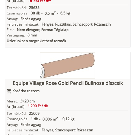
Ár
(bruttó):
16 990 Ft /
m
Termékkód:
25635
2
Csomagolás:
38 db
-
6,5 kg
-
0,5 m
Anyag:
Fehér agyag
Felület és mintázat:
Fényes, Rusztikus, Színcsoport: Rózsaszín
Élek:
Nem élvágott, Forma: Téglalap
Vastagság:
8 mm
Üzletünkben megtekinthető termék
Equipe Village Rose Gold Pencil Bullnose díszcsík
Kosárba teszem
Méret:
3×20 cm
1 290 Ft /
db
Ár
(bruttó):
Termékkód:
25669
2
Csomagolás:
1 db
-
0,12 kg
-
0,006 m
Anyag:
Fehér agyag
Felület és mintázat:
Fényes, Színcsoport: Rózsaszín