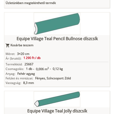
Üzletünkben megtekinthető termék
Equipe Village Teal Pencil Bullnose díszcsík
Kosárba teszem
Méret:
3×20 cm
1 290 Ft /
db
Ár
(bruttó):
Termékkód:
25667
2
Csomagolás:
1 db
-
0,12 kg
-
0,006 m
Anyag:
Fehér agyag
Felület és mintázat:
Fényes, Színcsoport: Zöld
Vastagság:
8,3 mm
Equipe Village Teal Jolly díszcsík