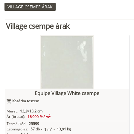
VILLAGE CSEMPE ÁRAK
Village csempe árak
Equipe Village White csempe
Kosárba teszem
Méret:
13,2×13,2 cm
2
Ár
(bruttó):
16 990 Ft /
m
Termékkód:
25599
2
Csomagolás:
57 db
-
13,91 kg
-
1 m