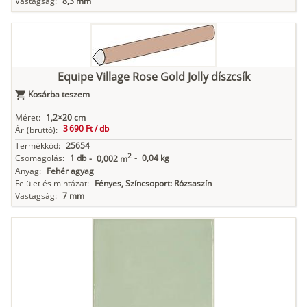
Vastagság:
8,3 mm
Equipe Village Rose Gold Jolly díszcsík
Kosárba teszem
Méret:
1,2×20 cm
3 690 Ft /
db
Ár
(bruttó):
Termékkód:
25654
2
Csomagolás:
1 db
-
0,04 kg
-
0,002 m
Anyag:
Fehér agyag
Felület és mintázat:
Fényes, Színcsoport: Rózsaszín
Vastagság:
7 mm