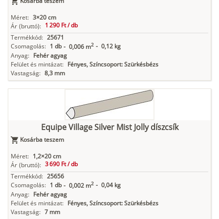
Kosárba teszem
Méret:
3×20 cm
1 290 Ft /
db
Ár
(bruttó):
Termékkód:
25671
2
Csomagolás:
1 db
-
0,12 kg
-
0,006 m
Anyag:
Fehér agyag
Felület és mintázat:
Fényes, Színcsoport: Szürkésbézs
Vastagság:
8,3 mm
Equipe Village Silver Mist Jolly díszcsík
Kosárba teszem
Méret:
1,2×20 cm
3 690 Ft /
db
Ár
(bruttó):
Termékkód:
25656
2
Csomagolás:
1 db
-
0,04 kg
-
0,002 m
Anyag:
Fehér agyag
Felület és mintázat:
Fényes, Színcsoport: Szürkésbézs
Vastagság:
7 mm