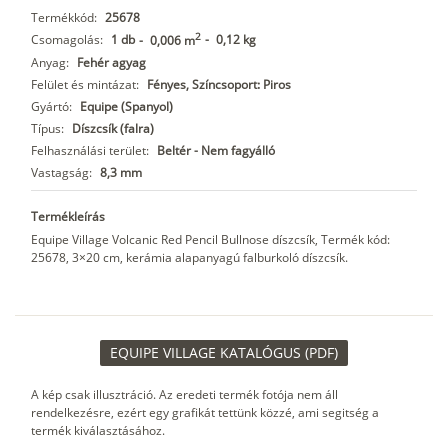
Termékkód:
25678
2
Csomagolás:
1 db
-
0,12 kg
-
0,006 m
Anyag:
Fehér agyag
Felület és mintázat:
Fényes, Színcsoport: Piros
Gyártó:
Equipe (Spanyol)
Típus:
Díszcsík (falra)
Felhasználási terület:
Beltér - Nem fagyálló
Vastagság:
8,3 mm
Termékleírás
Equipe Village Volcanic Red Pencil Bullnose díszcsík, Termék kód:
25678, 3×20 cm, kerámia alapanyagú falburkoló díszcsík.
EQUIPE VILLAGE KATALÓGUS (PDF)
A kép csak illusztráció. Az eredeti termék fotója nem áll
rendelkezésre, ezért egy grafikát tettünk közzé, ami segitség a
termék kiválasztásához.