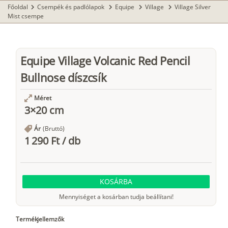
Főoldal
Csempék és padlólapok
Equipe
Village
Village Silver
chevron_right
chevron_right
chevron_right
chevron_right
Mist csempe
Equipe Village Volcanic Red Pencil
Bullnose díszcsík
Méret
3×20 cm
Ár
(Bruttó)
1 290 Ft
/
db
KOSÁRBA
Mennyiséget a kosárban tudja beállítani!
Termékjellemzők