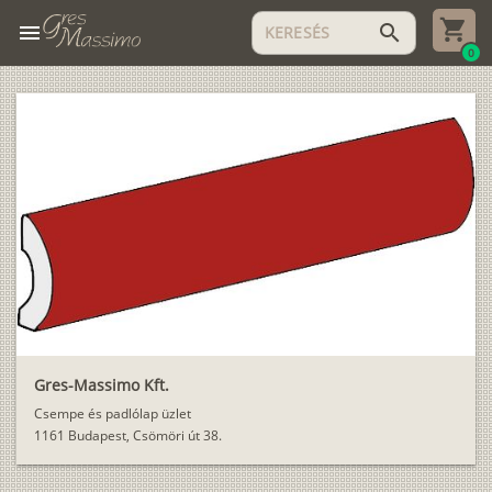
menu
search
0
Gres-Massimo Kft.
Csempe és padlólap üzlet
1161 Budapest, Csömöri út 38.