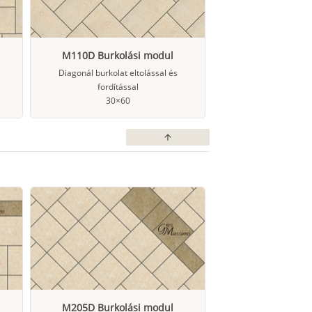
M110D Burkolási modul
Diagonál burkolat eltolással és
fordítással
30×60
arrow_upward
M205D Burkolási modul