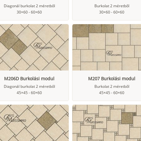
Diagonál burkolat 2 méretből
Burkolat 2 méretből
30×60 - 60×60
30×60 - 60×60
M206D Burkolási modul
M207 Burkolási modul
Diagonál burkolat 2 méretből
Burkolat 2 méretből
45×45 - 60×60
45×45 - 60×60