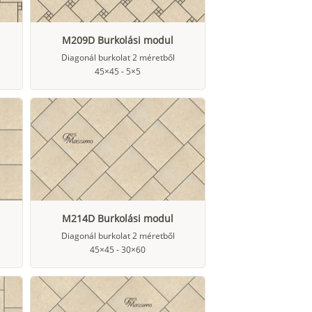
M209D Burkolási modul
Diagonál burkolat 2 méretből
45×45 - 5×5
M214D Burkolási modul
Diagonál burkolat 2 méretből
45×45 - 30×60