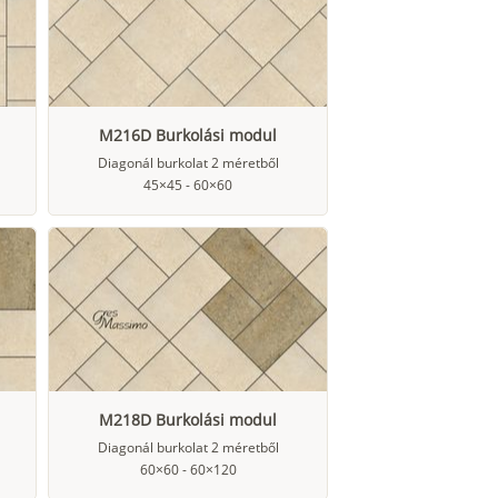
M216D Burkolási modul
Diagonál burkolat 2 méretből
45×45 - 60×60
M218D Burkolási modul
Diagonál burkolat 2 méretből
60×60 - 60×120