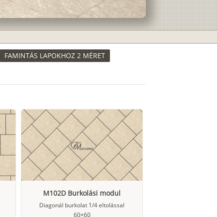
FAMINTÁS LAPOKHOZ 2 MÉRET
M102D Burkolási modul
Diagonál burkolat 1/4 eltolással
60×60