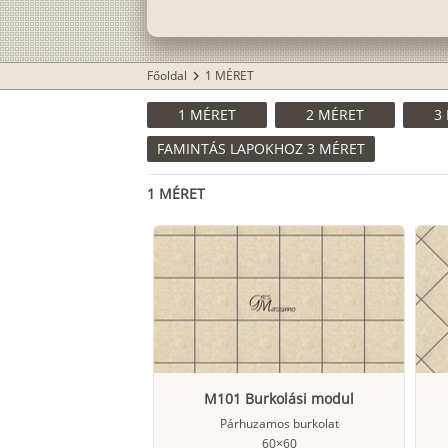
Főoldal
1 MÉRET
chevron_right
1 MÉRET
2 MÉRET
3
FAMINTÁS LAPOKHOZ 3 MÉRET
1 MÉRET
M101 Burkolási modul
Párhuzamos burkolat
60×60