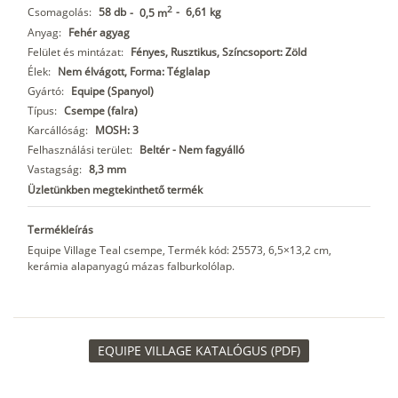
2
Csomagolás:
58 db
-
6,61 kg
-
0,5 m
Anyag:
Fehér agyag
Felület és mintázat:
Fényes, Rusztikus, Színcsoport: Zöld
Élek:
Nem élvágott, Forma: Téglalap
Gyártó:
Equipe (Spanyol)
Típus:
Csempe (falra)
Karcállóság:
MOSH: 3
Felhasználási terület:
Beltér - Nem fagyálló
Vastagság:
8,3 mm
Üzletünkben megtekinthető termék
Termékleírás
Equipe Village Teal csempe, Termék kód: 25573, 6,5×13,2 cm,
kerámia alapanyagú mázas falburkolólap.
EQUIPE VILLAGE KATALÓGUS (PDF)