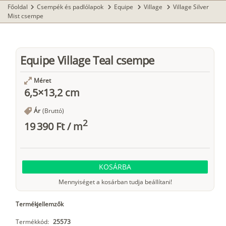
Főoldal
Csempék és padlólapok
Equipe
Village
Village Silver
chevron_right
chevron_right
chevron_right
chevron_right
Mist csempe
Equipe Village Teal csempe
Méret
6,5×13,2 cm
Ár
(Bruttó)
2
19 390 Ft
/
m
KOSÁRBA
Mennyiséget a kosárban tudja beállítani!
Termékjellemzők
Termékkód:
25573