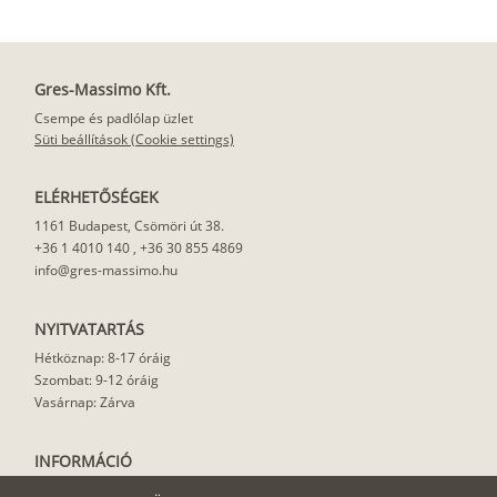
Gres-Massimo Kft.
Csempe és padlólap üzlet
Süti beállítások (Cookie settings)
ELÉRHETŐSÉGEK
1161 Budapest, Csömöri út 38.
+36 1 4010 140
,
+36 30 855 4869
info@gres-massimo.hu
NYITVATARTÁS
Hétköznap: 8-17 óráig
Szombat: 9-12 óráig
Vasárnap: Zárva
INFORMÁCIÓ
Vásárlási feltételek