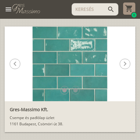
menu
search
0
chevron_left
chevron_right
lens
lens
Gres-Massimo Kft.
Csempe és padlólap üzlet
1161 Budapest, Csömöri út 38.