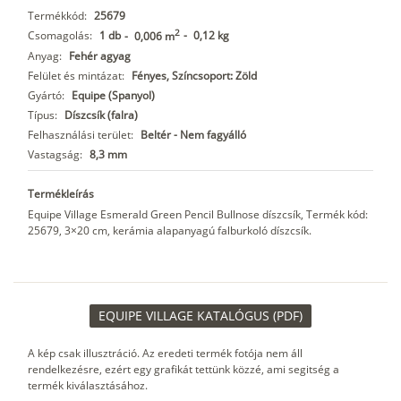
Termékkód:
25679
2
Csomagolás:
1 db
-
0,12 kg
-
0,006 m
Anyag:
Fehér agyag
Felület és mintázat:
Fényes, Színcsoport: Zöld
Gyártó:
Equipe (Spanyol)
Típus:
Díszcsík (falra)
Felhasználási terület:
Beltér - Nem fagyálló
Vastagság:
8,3 mm
Termékleírás
Equipe Village Esmerald Green Pencil Bullnose díszcsík, Termék kód:
25679, 3×20 cm, kerámia alapanyagú falburkoló díszcsík.
EQUIPE VILLAGE KATALÓGUS (PDF)
A kép csak illusztráció. Az eredeti termék fotója nem áll
rendelkezésre, ezért egy grafikát tettünk közzé, ami segitség a
termék kiválasztásához.