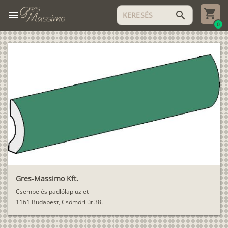
menu
search
0
Gres-Massimo Kft.
Csempe és padlólap üzlet
1161 Budapest, Csömöri út 38.