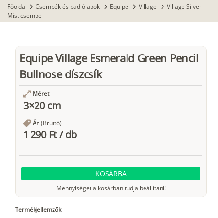
Főoldal
Csempék és padlólapok
Equipe
Village
Village Silver
chevron_right
chevron_right
chevron_right
chevron_right
Mist csempe
Equipe Village Esmerald Green Pencil
Bullnose díszcsík
Méret
3×20 cm
Ár
(Bruttó)
1 290 Ft
/
db
KOSÁRBA
Mennyiséget a kosárban tudja beállítani!
Termékjellemzők