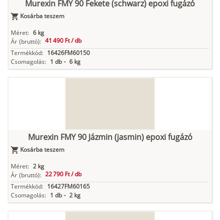
Murexin FMY 90 Fekete (schwarz) epoxi fugázó
Kosárba teszem
Méret:
6 kg
41 490 Ft /
db
Ár
(bruttó):
Termékkód:
16426FM60150
Csomagolás:
1 db
-
6 kg
Murexin FMY 90 Jázmin (jasmin) epoxi fugázó
Kosárba teszem
Méret:
2 kg
22 790 Ft /
db
Ár
(bruttó):
Termékkód:
16427FM60165
Csomagolás:
1 db
-
2 kg