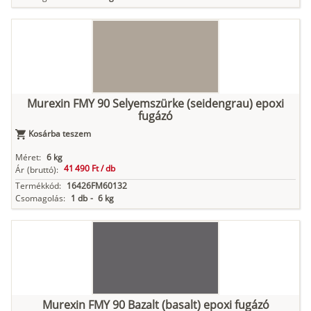
Murexin FMY 90 Selyemszürke (seidengrau) epoxi
fugázó
Kosárba teszem
Méret:
6 kg
41 490 Ft /
db
Ár
(bruttó):
Termékkód:
16426FM60132
Csomagolás:
1 db
-
6 kg
Murexin FMY 90 Bazalt (basalt) epoxi fugázó