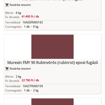
Kosárba teszem
Méret:
6 kg
41 490 Ft /
db
Ár
(bruttó):
Termékkód:
16426FM60192
Csomagolás:
1 db
-
6 kg
Murexin FMY 90 Rubinvörös (rubinrot) epoxi fugázó
Kosárba teszem
Méret:
2 kg
22 790 Ft /
db
Ár
(bruttó):
Termékkód:
16427FM60159
Csomagolás:
1 db
-
2 kg