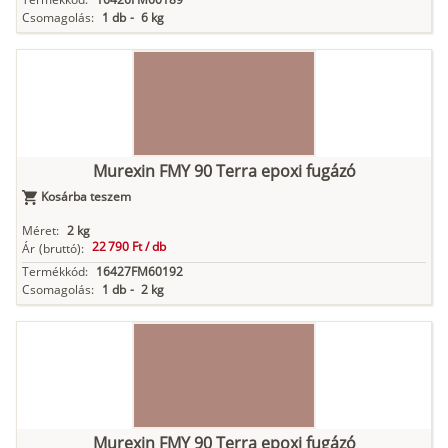
Csomagolás:
1 db
-
6 kg
Murexin FMY 90 Terra epoxi fugázó
Kosárba teszem
Méret:
2 kg
22 790 Ft /
db
Ár
(bruttó):
Termékkód:
16427FM60192
Csomagolás:
1 db
-
2 kg
Murexin FMY 90 Terra epoxi fugázó