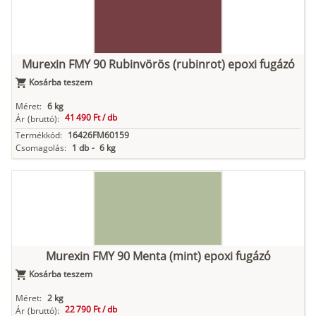
Murexin FMY 90 Rubinvörös (rubinrot) epoxi fugázó
Kosárba teszem
Méret:
6 kg
41 490 Ft /
db
Ár
(bruttó):
Termékkód:
16426FM60159
Csomagolás:
1 db
-
6 kg
Murexin FMY 90 Menta (mint) epoxi fugázó
Kosárba teszem
Méret:
2 kg
22 790 Ft /
db
Ár
(bruttó):