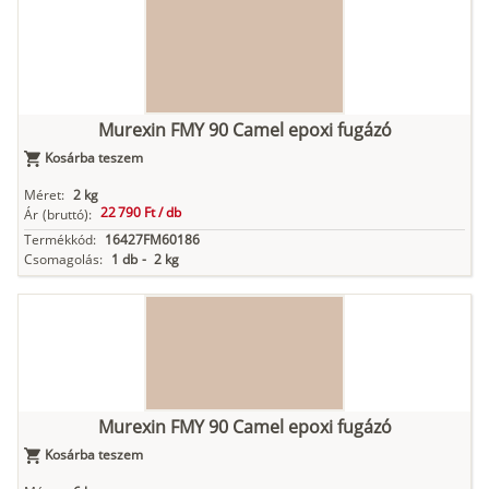
Murexin FMY 90 Camel epoxi fugázó
Kosárba teszem
Méret:
2 kg
22 790 Ft /
db
Ár
(bruttó):
Termékkód:
16427FM60186
Csomagolás:
1 db
-
2 kg
Murexin FMY 90 Camel epoxi fugázó
Kosárba teszem