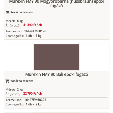
Murexin FMY 90 Mogyoróbarna (nussbraun) epoxi
fugázó
Kosárba teszem
Méret:
6 kg
41 490 Ft /
db
Ár
(bruttó):
Termékkód:
16426FM60198
Csomagolás:
1 db
-
6 kg
Murexin FMY 90 Bali epoxi fugázó
Kosárba teszem
Méret:
2 kg
22 790 Ft /
db
Ár
(bruttó):
Termékkód:
16427FM60204
Csomagolás:
1 db
-
2 kg