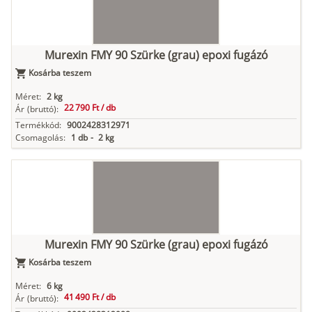
Murexin FMY 90 Szürke (grau) epoxi fugázó
Kosárba teszem
Méret:
2 kg
22 790 Ft /
db
Ár
(bruttó):
Termékkód:
9002428312971
Csomagolás:
1 db
-
2 kg
Murexin FMY 90 Szürke (grau) epoxi fugázó
Kosárba teszem
Méret:
6 kg
41 490 Ft /
db
Ár
(bruttó):