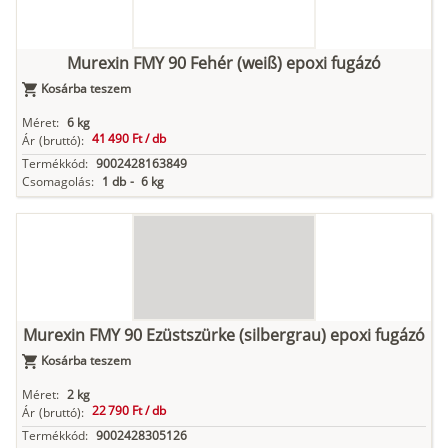
Murexin FMY 90 Fehér (weiß) epoxi fugázó
Kosárba teszem
Méret:
6 kg
41 490 Ft /
db
Ár
(bruttó):
Termékkód:
9002428163849
Csomagolás:
1 db
-
6 kg
Murexin FMY 90 Ezüstszürke (silbergrau) epoxi fugázó
Kosárba teszem
Méret:
2 kg
22 790 Ft /
db
Ár
(bruttó):
Termékkód:
9002428305126