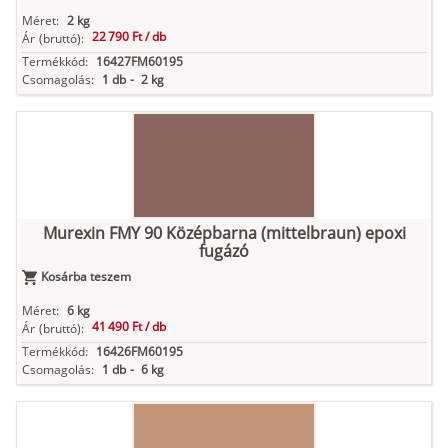
Méret:
2 kg
22 790 Ft /
db
Ár
(bruttó):
Termékkód:
16427FM60195
Csomagolás:
1 db
-
2 kg
Murexin FMY 90 Középbarna (mittelbraun) epoxi
fugázó
Kosárba teszem
Méret:
6 kg
41 490 Ft /
db
Ár
(bruttó):
Termékkód:
16426FM60195
Csomagolás:
1 db
-
6 kg