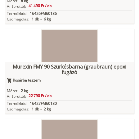
Méret:
6 kg
41 490 Ft /
db
Ár
(bruttó):
Termékkód:
16426FM60186
Csomagolás:
1 db
-
6 kg
Murexin FMY 90 Szürkésbarna (graubraun) epoxi
fugázó
Kosárba teszem
Méret:
2 kg
22 790 Ft /
db
Ár
(bruttó):
Termékkód:
16427FM60180
Csomagolás:
1 db
-
2 kg