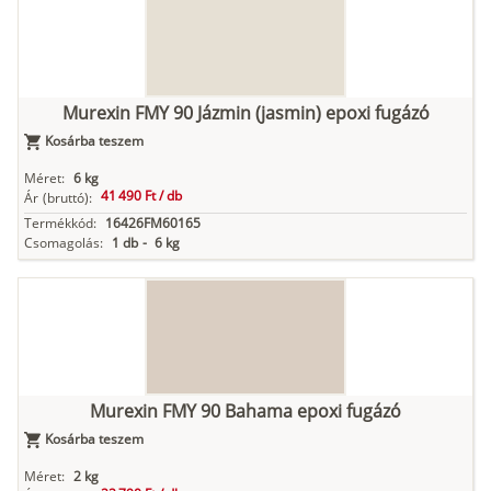
Murexin FMY 90 Jázmin (jasmin) epoxi fugázó
Kosárba teszem
Méret:
6 kg
41 490 Ft /
db
Ár
(bruttó):
Termékkód:
16426FM60165
Csomagolás:
1 db
-
6 kg
Murexin FMY 90 Bahama epoxi fugázó
Kosárba teszem
Méret:
2 kg