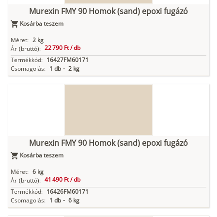
Murexin FMY 90 Homok (sand) epoxi fugázó
Kosárba teszem
Méret:
2 kg
22 790 Ft /
db
Ár
(bruttó):
Termékkód:
16427FM60171
Csomagolás:
1 db
-
2 kg
Murexin FMY 90 Homok (sand) epoxi fugázó
Kosárba teszem
Méret:
6 kg
41 490 Ft /
db
Ár
(bruttó):
Termékkód:
16426FM60171
Csomagolás:
1 db
-
6 kg