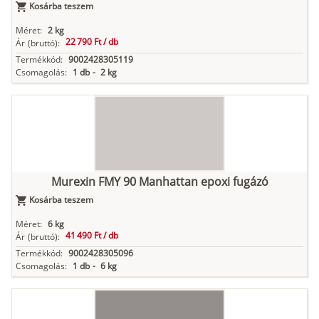
Kosárba teszem
Méret:
2 kg
22 790 Ft /
db
Ár
(bruttó):
Termékkód:
9002428305119
Csomagolás:
1 db
-
2 kg
Murexin FMY 90 Manhattan epoxi fugázó
Kosárba teszem
Méret:
6 kg
41 490 Ft /
db
Ár
(bruttó):
Termékkód:
9002428305096
Csomagolás:
1 db
-
6 kg