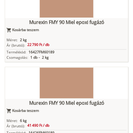
Murexin FMY 90 Miel epoxi fugázó
Kosárba teszem
Méret:
2 kg
22 790 Ft /
db
Ár
(bruttó):
Termékkód:
16427FM60189
Csomagolás:
1 db
-
2 kg
Murexin FMY 90 Miel epoxi fugázó
Kosárba teszem
Méret:
6 kg
41 490 Ft /
db
Ár
(bruttó):
Termékkód:
16426FM60189