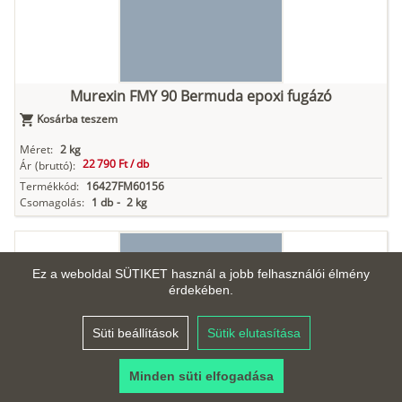
Murexin FMY 90 Bermuda epoxi fugázó
Kosárba teszem
Méret:
2 kg
22 790 Ft /
db
Ár
(bruttó):
Termékkód:
16427FM60156
Csomagolás:
1 db
-
2 kg
Ez a weboldal SÜTIKET használ a jobb felhasználói élmény
érdekében.
Süti beállítások
Sütik elutasítása
Murexin FMY 90 Bermuda epoxi fugázó
Kosárba teszem
Minden süti elfogadása
Méret:
6 kg