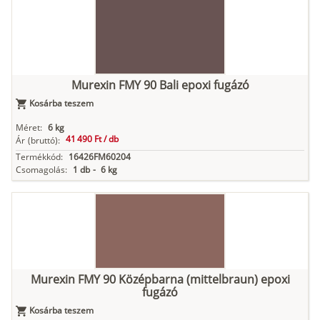
Murexin FMY 90 Bali epoxi fugázó
Kosárba teszem
Méret:
6 kg
41 490 Ft /
db
Ár
(bruttó):
Termékkód:
16426FM60204
Csomagolás:
1 db
-
6 kg
Murexin FMY 90 Középbarna (mittelbraun) epoxi
fugázó
Kosárba teszem