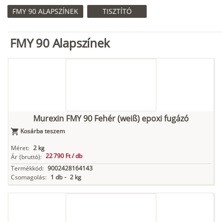
FMY 90 ALAPSZÍNEK
TISZTÍTÓ
FMY 90 Alapszínek
Murexin FMY 90 Fehér (weiß) epoxi fugázó
Kosárba teszem
Méret:
2 kg
22 790 Ft /
db
Ár
(bruttó):
Termékkód:
9002428164143
Csomagolás:
1 db
-
2 kg