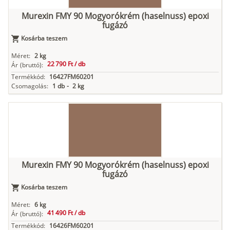
Murexin FMY 90 Mogyorókrém (haselnuss) epoxi
fugázó
Kosárba teszem
Méret:
2 kg
22 790 Ft /
db
Ár
(bruttó):
Termékkód:
16427FM60201
Csomagolás:
1 db
-
2 kg
Murexin FMY 90 Mogyorókrém (haselnuss) epoxi
fugázó
Kosárba teszem
Méret:
6 kg
41 490 Ft /
db
Ár
(bruttó):
Termékkód:
16426FM60201