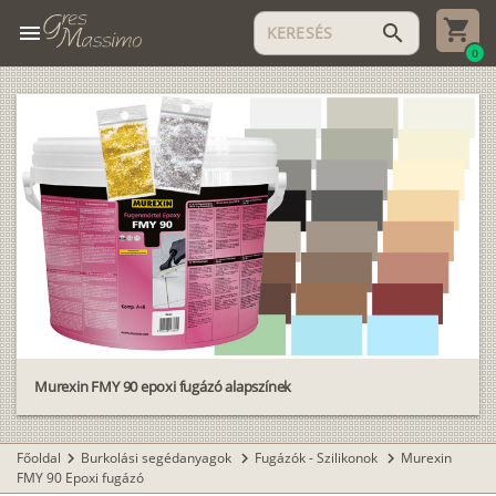
menu
search
0
Murexin FMY 90 epoxi fugázó alapszínek
Főoldal
Burkolási segédanyagok
Fugázók - Szilikonok
Murexin
chevron_right
chevron_right
chevron_right
FMY 90 Epoxi fugázó