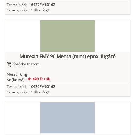
Termékkód:
16427FM60162
Csomagolás:
1 db
-
2 kg
Murexin FMY 90 Menta (mint) epoxi fugázó
Kosárba teszem
Méret:
6 kg
41 490 Ft /
db
Ár
(bruttó):
Termékkód:
16426FM60162
Csomagolás:
1 db
-
6 kg