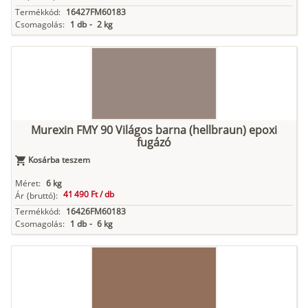
Termékkód:
16427FM60183
Csomagolás:
1 db
-
2 kg
Murexin FMY 90 Világos barna (hellbraun) epoxi
fugázó
Kosárba teszem
Méret:
6 kg
41 490 Ft /
db
Ár
(bruttó):
Termékkód:
16426FM60183
Csomagolás:
1 db
-
6 kg