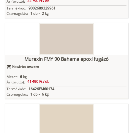
22 790 Ft /
db
Ár
(bruttó):
Termékkód:
9002689329961
Csomagolás:
1 db
-
2 kg
Murexin FMY 90 Bahama epoxi fugázó
Kosárba teszem
Méret:
6 kg
41 490 Ft /
db
Ár
(bruttó):
Termékkód:
16426FM60174
Csomagolás:
1 db
-
6 kg