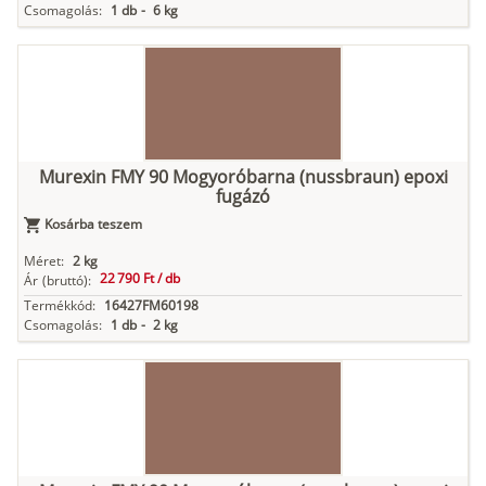
Csomagolás:
1 db
-
6 kg
Murexin FMY 90 Mogyoróbarna (nussbraun) epoxi
fugázó
Kosárba teszem
Méret:
2 kg
22 790 Ft /
db
Ár
(bruttó):
Termékkód:
16427FM60198
Csomagolás:
1 db
-
2 kg