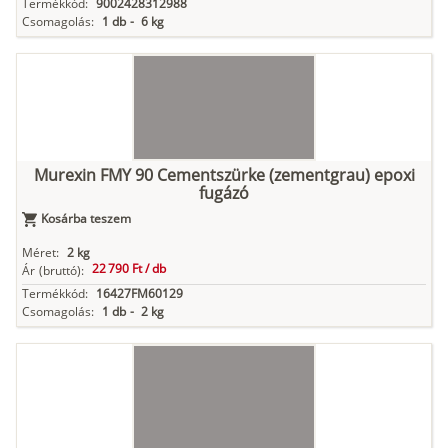
Termékkód:
9002428312988
Csomagolás:
1 db
-
6 kg
Murexin FMY 90 Cementszürke (zementgrau) epoxi
fugázó
Kosárba teszem
Méret:
2 kg
22 790 Ft /
db
Ár
(bruttó):
Termékkód:
16427FM60129
Csomagolás:
1 db
-
2 kg