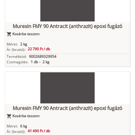
Murexin FMY 90 Antracit (anthrazit) epoxi fugázó
Kosárba teszem
Méret:
2 kg
22 790 Ft /
db
Ár
(bruttó):
Termékkód:
9002689329954
Csomagolás:
1 db
-
2 kg
Murexin FMY 90 Antracit (anthrazit) epoxi fugázó
Kosárba teszem
Méret:
6 kg
41 490 Ft /
db
Ár
(bruttó):