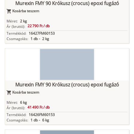
Murexin FMY 90 Krókusz (crocus) epoxi fugázó
Kosárba teszem
Méret:
2 kg
22 790 Ft /
db
Ár
(bruttó):
Termékkód:
16427FM60153
Csomagolás:
1 db
-
2 kg
Murexin FMY 90 Krókusz (crocus) epoxi fugázó
Kosárba teszem
Méret:
6 kg
41 490 Ft /
db
Ár
(bruttó):
Termékkód:
16426FM60153
Csomagolás:
1 db
-
6 kg