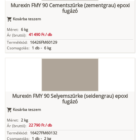
Murexin FMY 90 Cementszürke (zementgrau) epoxi
fugázó
Kosárba teszem
Méret:
6 kg
41 490 Ft /
db
Ár
(bruttó):
Termékkód:
16426FM60129
Csomagolás:
1 db
-
6 kg
Murexin FMY 90 Selyemszürke (seidengrau) epoxi
fugázó
Kosárba teszem
Méret:
2 kg
22 790 Ft /
db
Ár
(bruttó):
Termékkód:
16427FM60132
Csomagolás:
1 db
-
2 kg