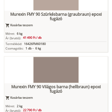
Murexin FMY 90 Szürkésbarna (graubraun) epoxi
fugázó
Kosárba teszem
Méret:
6 kg
41 490 Ft /
db
Ár
(bruttó):
Termékkód:
16426FM60180
Csomagolás:
1 db
-
6 kg
Murexin FMY 90 Világos barna (hellbraun) epoxi
fugázó
Kosárba teszem
Méret:
2 kg
22 790 Ft /
db
Ár
(bruttó):