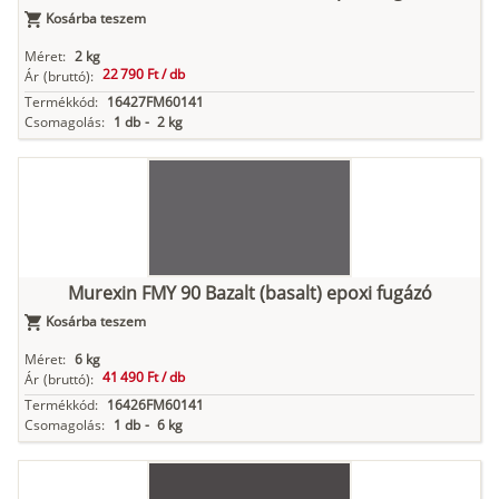
Kosárba teszem
Méret:
2 kg
22 790 Ft /
db
Ár
(bruttó):
Termékkód:
16427FM60141
Csomagolás:
1 db
-
2 kg
Murexin FMY 90 Bazalt (basalt) epoxi fugázó
Kosárba teszem
Méret:
6 kg
41 490 Ft /
db
Ár
(bruttó):
Termékkód:
16426FM60141
Csomagolás:
1 db
-
6 kg