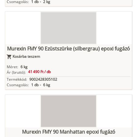
Csomagolás:
1 db
-
2 kg
Murexin FMY 90 Ezüstszürke (silbergrau) epoxi fugázó
Kosárba teszem
Méret:
6 kg
41 490 Ft /
db
Ár
(bruttó):
Termékkód:
9002428305102
Csomagolás:
1 db
-
6 kg
Murexin FMY 90 Manhattan epoxi fugázó