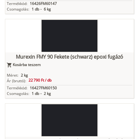
Termékkód:
16426FM60147
Csomagolás:
1 db
-
6 kg
Murexin FMY 90 Fekete (schwarz) epoxi fugázó
Kosárba teszem
Méret:
2 kg
22 790 Ft /
db
Ár
(bruttó):
Termékkód:
16427FM60150
Csomagolás:
1 db
-
2 kg