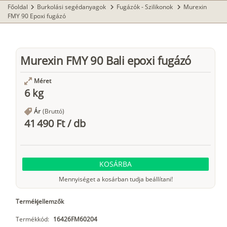
Főoldal
Burkolási segédanyagok
Fugázók - Szilikonok
Murexin
chevron_right
chevron_right
chevron_right
FMY 90 Epoxi fugázó
Murexin FMY 90 Bali epoxi fugázó
Méret
6 kg
Ár
(Bruttó)
41 490 Ft
/
db
KOSÁRBA
Mennyiséget a kosárban tudja beállítani!
Termékjellemzők
Termékkód:
16426FM60204