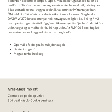
beltérben kerámiacsempék, lapok, mozaikok fugázására falon és
padlón. Különösen alkalmas agresszív vízterheléseknél, növényi és
állati zsiradékoknál, vegyszereknél, valamint ivóvíztartályokban.
ÖNORM B5014 ivóvízzel való érintkezésre alkalmas. Megfelel a
DVGW-W 270 követelményeinek. Anyagszükséglet: kb. 1,0 kg / m2
csempe és fugamérettől függően. Kikeményedés / járható: kb. 24 óra
után, vegyileg terhelhető: kb. 10 nap után. Az FMY 90 Epoxi fugázó
ragasztáshoz és kiegyenlítéshez is megfelelő.
Optimális feldolgozási tulajdonságok
Baktériumgátló
Magas terhelhetőség
Gres-Massimo Kft.
Csempe és padlólap üzlet
Süti beállítások (Cookie settings)