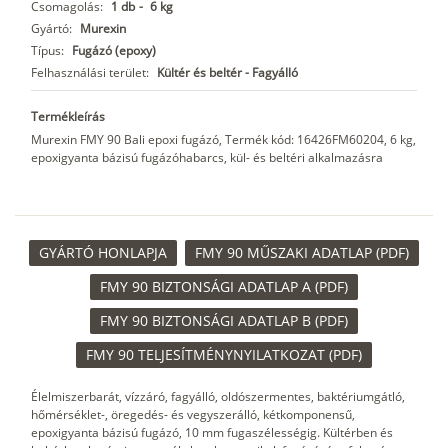
Csomagolás:
1 db
-
6 kg
Gyártó:
Murexin
Típus:
Fugázó (epoxy)
Felhasználási terület:
Kültér és beltér - Fagyálló
Termékleírás
Murexin FMY 90 Bali epoxi fugázó, Termék kód: 16426FM60204, 6 kg,
epoxigyanta bázisú fugázóhabarcs, kül- és beltéri alkalmazásra
GYÁRTÓ HONLAPJA
FMY 90 MŰSZAKI ADATLAP (PDF)
FMY 90 BIZTONSÁGI ADATLAP A (PDF)
FMY 90 BIZTONSÁGI ADATLAP B (PDF)
FMY 90 TELJESÍTMÉNYNYILATKOZAT (PDF)
Élelmiszerbarát, vízzáró, fagyálló, oldószermentes, baktériumgátló,
hőmérséklet-, öregedés- és vegyszerálló, kétkomponensű,
epoxigyanta bázisú fugázó, 10 mm fugaszélességig. Kültérben és