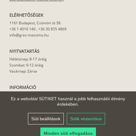
ELÉRHETŐSÉGEK
1161 Budapest, Csömöri út 38.
+36 1 4010 140
,
+36 30 855 4869
info@gres-massimo.hu
NYITVATARTÁS
Hétköznap: 8-17 óráig
Szombat: 9-12 óráig
Vasárnap: Zárva
INFORMÁCIÓ
Vásárlási feltételek
Ez a weboldal SÜTIKET használ a jobb felhasználói élmény
Felhasználási javaslat
érdekében.
Házhoz szállítás
Rólunk
Süti beállítások
Sütik elutasítása
Cikkek
Minden süti elfogadása