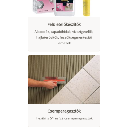
Felületelőkészítők
Alapozók, tapadóhídak, vízszigetelők,
hajlaterősítők, feszültségmentesítő
lemezek
Csemperagasztók
Flexibilis S1 és S2 csemperagasztók