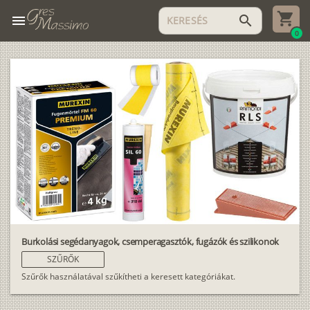
menu
search
0
Burkolási segédanyagok, csemperagasztók, fugázók és szilikonok
SZŰRŐK
Szűrők használatával szűkítheti a keresett kategóriákat.