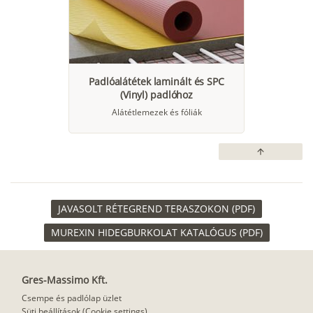
Padlóalátétek laminált és SPC
(Vinyl) padlóhoz
Alátétlemezek és fóliák
arrow_upward
JAVASOLT RÉTEGREND TERASZOKON (PDF)
MUREXIN HIDEGBURKOLAT KATALÓGUS (PDF)
Gres-Massimo Kft.
Csempe és padlólap üzlet
Süti beállítások (Cookie settings)