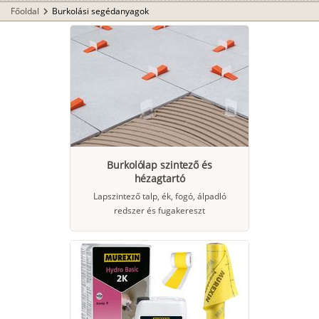
Főoldal
Burkolási segédanyagok
chevron_right
Burkolólap szintező és
hézagtartó
Lapszintező talp, ék, fogó, álpadló
redszer és fugakereszt