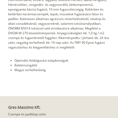
hőmérséklet-, öregedés- és vegyszerálló, kétkomponensű,
epoxigyanta bázisú fugázó, 10 mm fugaszélességig. Kültérben és
beltérben kerámiacsempék, lapok, mozaikok fugázására falon és
padlón. Különösen alkalmas agresszív vízterheléseknél, növényi és
állati zsiradékoknál, vegyszereknél, valamint ivóvíztartályokban.
ÖNORM B5014 ivóvízzel való érintkezésre alkalmas. Megfelel a
DVGW-W 270 követelményeinek. Anyagszükséglet: kb. 1,0 kg / m2
csempe és fugamérettől függően. Kikeményedés / járható: kb. 24 óra
után, vegyileg terhelhető: kb. 10 nap után. Az FMY 90 Epoxi fugázó
ragasztáshoz és kiegyenlítéshez is megfelelő.
Optimális feldolgozási tulajdonságok
Baktériumgátló
Magas terhelhetőség
Gres-Massimo Kft.
Csempe és padlólap üzlet