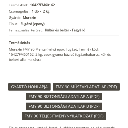
Termékkód:
16427FM60162
Csomagolás:
1 db
-
2 kg
Gyártó:
Murexin
Típus:
Fugázó (epoxy)
Felhasználási terület:
Kültér és beltér - Fagyálló
Termékleírás
Murexin FMY 90 Menta (mint) epoxi fugázó, Termék kód:
16427FM60162, 2 kg, epoxigyanta bázisú fugázóhabarcs, kül- és
beltéri alkalmazásra
GYÁRTÓ HONLAPJA
FMY 90 MŰSZAKI ADATLAP (PDF)
FMY 90 BIZTONSÁGI ADATLAP A (PDF)
FMY 90 BIZTONSÁGI ADATLAP B (PDF)
FMY 90 TELJESÍTMÉNYNYILATKOZAT (PDF)
Élelmiszerbarát, vízzáró, fagyálló, oldószermentes, baktériumgátló,