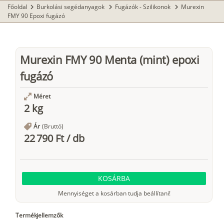
Főoldal
Burkolási segédanyagok
Fugázók - Szilikonok
Murexin
chevron_right
chevron_right
chevron_right
FMY 90 Epoxi fugázó
Murexin FMY 90 Menta (mint) epoxi
fugázó
Méret
2 kg
Ár
(Bruttó)
22 790 Ft
/
db
KOSÁRBA
Mennyiséget a kosárban tudja beállítani!
Termékjellemzők