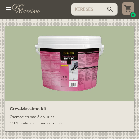
menu
search
0
Gres-Massimo Kft.
Csempe és padlólap üzlet
1161 Budapest, Csömöri út 38.