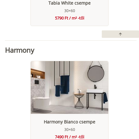
Tabia White csempe
30×60
5790 Ft / m² -től
arrow_upward
Harmony
Harmony Bianco csempe
30×60
7490 Ft / m² -től