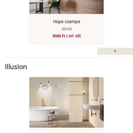
Hope csempe
30×60
8590 Ft / m² -től
arrow_upward
Illusion