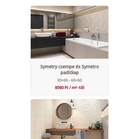
Symetry csempe és Symetro
padlólap
30×60 - 60×60
8590 Ft / m² -től