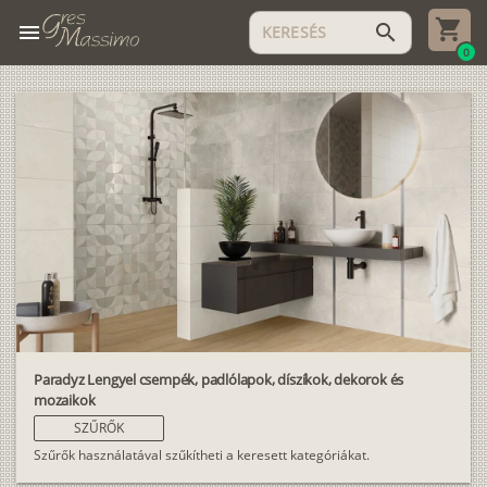
menu
search
0
Paradyz Lengyel csempék, padlólapok, díszíkok, dekorok és
mozaikok
SZŰRŐK
Szűrők használatával szűkítheti a keresett kategóriákat.