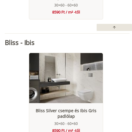
30×60 - 60×60
8590 Ft / m² -től
arrow_upward
Bliss - Ibis
Bliss Silver csempe és Ibis Gris
padlólap
30×60 - 60×60
8590 Ft / m² -től