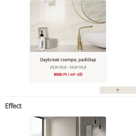
Daybreak csempe, padlólap
29,8×59,8 - 59,8×59,8
8990 Ft / m² -től
arrow_upward
Effect