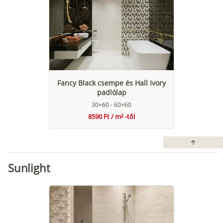
Fancy Black csempe és Hall Ivory
padlólap
30×60 - 60×60
8590 Ft / m² -től
arrow_upward
Sunlight