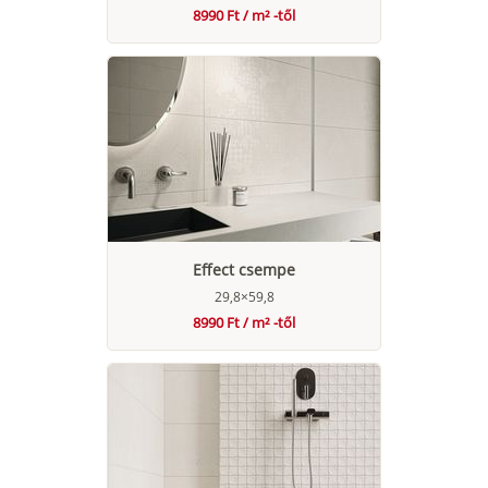
8990 Ft / m² -től
Effect csempe
29,8×59,8
8990 Ft / m² -től