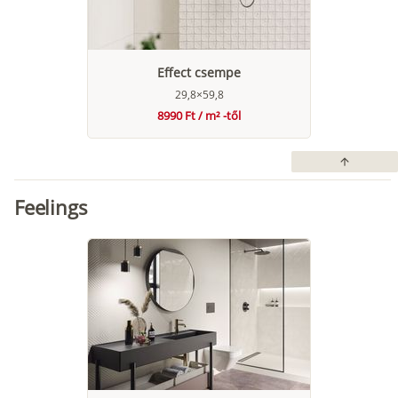
Effect csempe
29,8×59,8
8990 Ft / m² -től
arrow_upward
Feelings