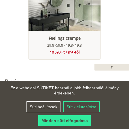
Feelings csempe
29,8×59,8 - 19,8×19,8
10 590 Ft / m² -től
arrow_upward
Puris
Ez a weboldal SÜTIKET használ a jobb felhasználói élmény
érdekében.
Süti beállítások
Sütik elutasítása
Minden süti elfogadása