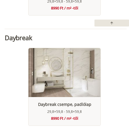
29,8×59,8 - 59,8×59,8
8990 Ft / m² -től
arrow_upward
Daybreak
Daybreak csempe, padlólap
29,8×59,8 - 59,8×59,8
8990 Ft / m² -től