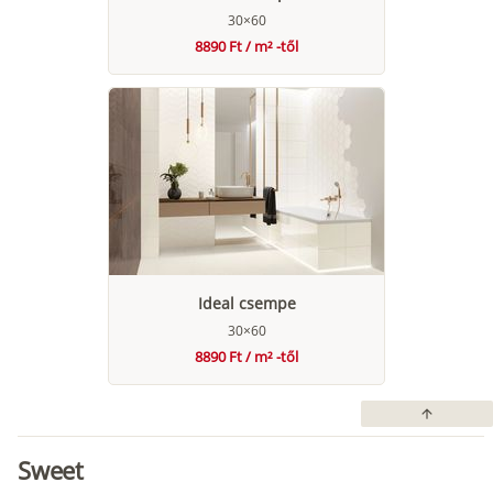
30×60
8890 Ft / m² -től
Ideal csempe
30×60
8890 Ft / m² -től
arrow_upward
Sweet