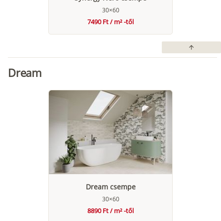
30×60
7490 Ft / m² -től
arrow_upward
Dream
Dream csempe
30×60
8890 Ft / m² -től