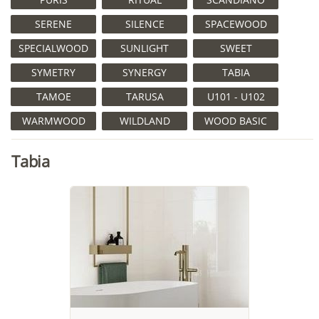
SERENE
SILENCE
SPACEWOOD
SPECIALWOOD
SUNLIGHT
SWEET
SYMETRY
SYNERGY
TABIA
TAMOE
TARUSA
U101 - U102
WARMWOOD
WILDLAND
WOOD BASIC
Tabia