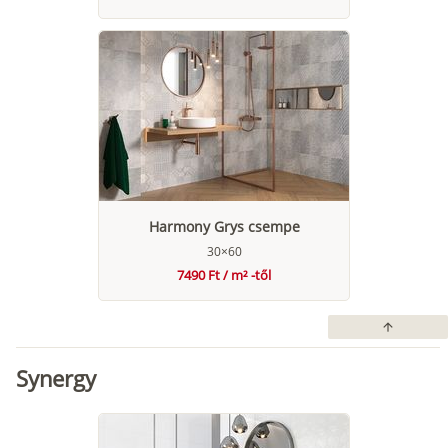
Harmony Grys csempe
30×60
7490 Ft / m² -től
arrow_upward
Synergy