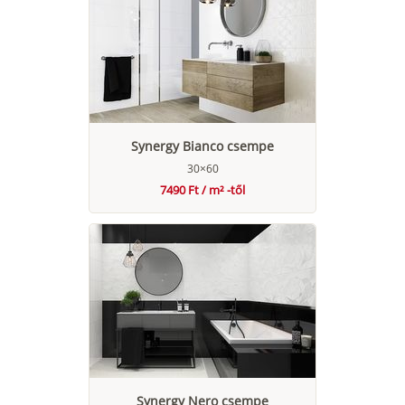
Synergy Bianco csempe
30×60
7490 Ft / m² -től
Synergy Nero csempe