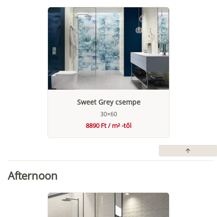
Sweet Grey csempe
30×60
8890 Ft / m² -től
arrow_upward
Afternoon