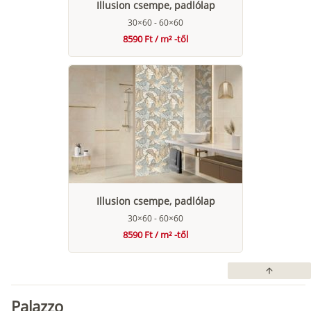
Illusion csempe, padlólap
30×60 - 60×60
8590 Ft / m² -től
Illusion csempe, padlólap
30×60 - 60×60
8590 Ft / m² -től
arrow_upward
Palazzo