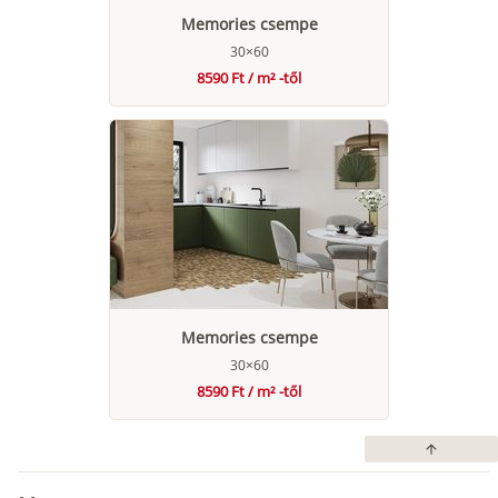
Memories csempe
30×60
8590 Ft / m² -től
Memories csempe
30×60
8590 Ft / m² -től
arrow_upward