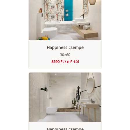
Happiness csempe
30×60
8590 Ft / m² -től
Happiness csempe