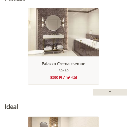
Palazzo Crema csempe
30×60
8590 Ft / m² -től
arrow_upward
Ideal