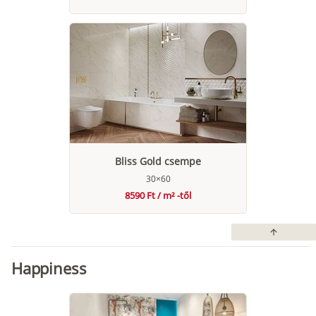
Bliss Gold csempe
30×60
8590 Ft / m² -től
arrow_upward
Happiness