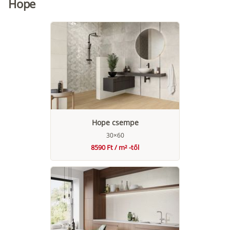
Hope
Hope csempe
30×60
8590 Ft / m² -től