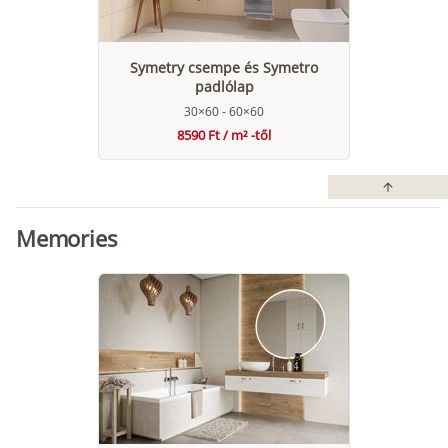
Symetry csempe és Symetro
padlólap
30×60 - 60×60
8590 Ft / m² -től
arrow_upward
Memories