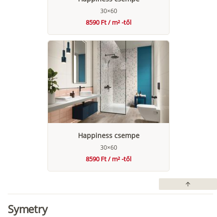
30×60
8590 Ft / m² -től
Happiness csempe
30×60
8590 Ft / m² -től
arrow_upward
Symetry