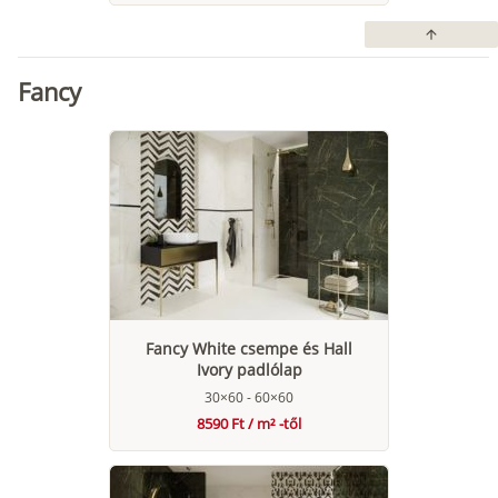
arrow_upward
Fancy
Fancy White csempe és Hall
Ivory padlólap
30×60 - 60×60
8590 Ft / m² -től