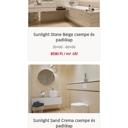
Sunlight Stone Beige csempe és
padlólap
30×60 - 60×60
8590 Ft / m² -től
Sunlight Sand Crema csempe és
padlólap