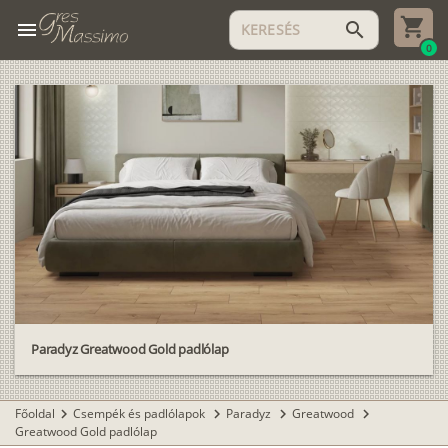
menu
search
0
Paradyz Greatwood Gold padlólap
Főoldal
Csempék és padlólapok
Paradyz
Greatwood
chevron_right
chevron_right
chevron_right
chevron_right
Greatwood Gold padlólap