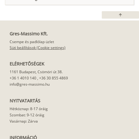
arrow_upward
Gres-Massimo Kft.
Csempe és padlólap üzlet
Süti beállítások (Cookie settings)
ELÉRHETŐSÉGEK
1161 Budapest, Csömöri út 38.
+36 1 4010 140
,
+36 30 855 4869
info@gres-massimo.hu
NYITVATARTÁS
Hétköznap: 8-17 óráig
Szombat: 9-12 óráig
Vasárnap: Zárva
INFORMÁCIÓ