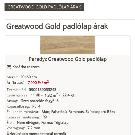
GREATWOOD GOLD PADLÓLAP ÁRAK
Greatwood Gold padlólap árak
Paradyz Greatwood Gold padlólap
Kosárba teszem
Méret:
20×60 cm
2
Ár
(bruttó):
7 990 Ft /
m
Termékkód:
5900139033243
2
Csomagolás:
11 db
-
22,4 kg
-
1,32 m
Anyag:
Gres porcelán fagyálló
Kopásállóság:
PEI:4
Felület és mintázat:
Matt, Fahatású, Famintás, Színcsoport: Bézs
Csúszásmentesség:
R9
Élek:
Nem élvágott, Forma: Téglalap
Vastagság:
7,2 mm
Üzletünkben megtekinthető termék