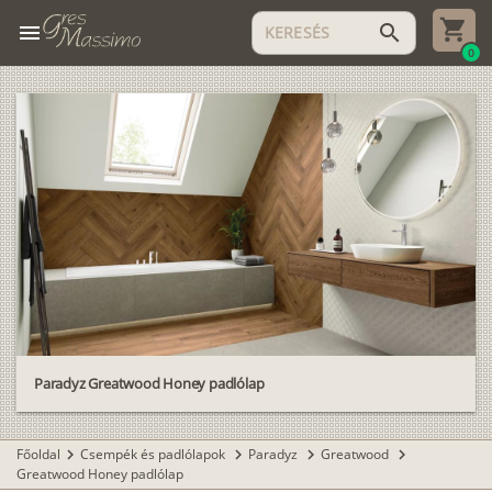
menu
search
0
Paradyz Greatwood Honey padlólap
Főoldal
Csempék és padlólapok
Paradyz
Greatwood
chevron_right
chevron_right
chevron_right
chevron_right
Greatwood Honey padlólap