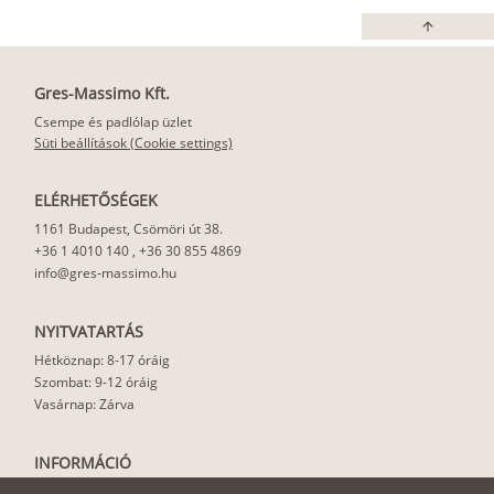
arrow_upward
Gres-Massimo Kft.
Csempe és padlólap üzlet
Süti beállítások (Cookie settings)
ELÉRHETŐSÉGEK
1161 Budapest, Csömöri út 38.
+36 1 4010 140
,
+36 30 855 4869
info@gres-massimo.hu
NYITVATARTÁS
Hétköznap: 8-17 óráig
Szombat: 9-12 óráig
Vasárnap: Zárva
INFORMÁCIÓ
Vásárlási feltételek