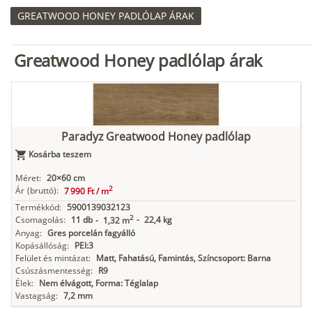
GREATWOOD HONEY PADLÓLAP ÁRAK
Greatwood Honey padlólap árak
Paradyz Greatwood Honey padlólap
Kosárba teszem
Méret:
20×60 cm
2
Ár
(bruttó):
7 990 Ft /
m
Termékkód:
5900139032123
2
Csomagolás:
11 db
-
22,4 kg
-
1,32 m
Anyag:
Gres porcelán fagyálló
Kopásállóság:
PEI:3
Felület és mintázat:
Matt, Fahatású, Famintás, Színcsoport: Barna
Csúszásmentesség:
R9
Élek:
Nem élvágott, Forma: Téglalap
Vastagság:
7,2 mm