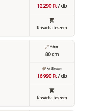
12 290 Ft
/
db
Kosárba teszem
Méret
80 cm
Ár
(Bruttó)
16 990 Ft
/
db
Kosárba teszem