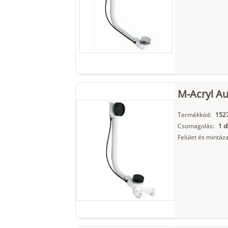
M-Acryl Au
Termékkód:
152
Csomagolás:
1 d
Felület és mintáza