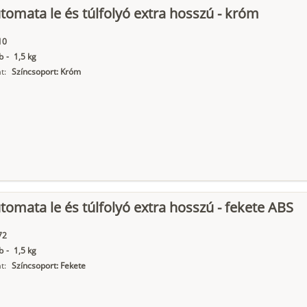
tomata le és túlfolyó extra hosszú - króm
10
b
-
1,5 kg
t:
Színcsoport: Króm
tomata le és túlfolyó extra hosszú - fekete ABS
72
b
-
1,5 kg
t:
Színcsoport: Fekete