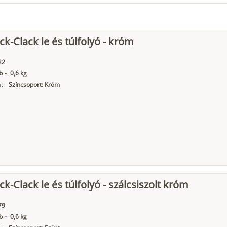
ck-Clack le és túlfolyó - króm
22
b
-
0,6 kg
t:
Színcsoport: Króm
ck-Clack le és túlfolyó - szálcsiszolt króm
79
b
-
0,6 kg