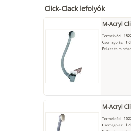
Click-Clack lefolyók
M-Acryl Cli
Termékkód:
152
Csomagolás:
1 d
Felület és mintáza
M-Acryl Cli
Termékkód:
152
Csomagolás:
1 d