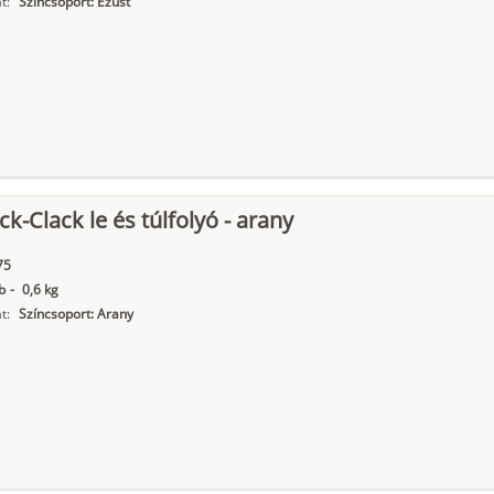
t:
Színcsoport: Ezüst
ck-Clack le és túlfolyó - arany
75
b
-
0,6 kg
t:
Színcsoport: Arany