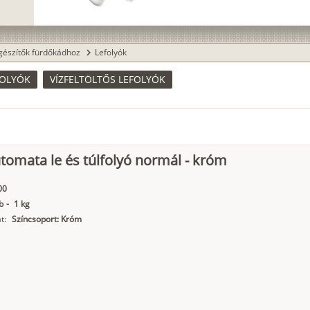
gészítők fürdőkádhoz
Lefolyók
chevron_right
FOLYÓK
VÍZFELTÖLTŐS LEFOLYÓK
tomata le és túlfolyó normál - króm
00
b
-
1 kg
t:
Színcsoport: Króm