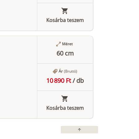
Kosárba teszem
Méret
60 cm
Ár
(Bruttó)
10 890 Ft
/
db
Kosárba teszem
arrow_upward