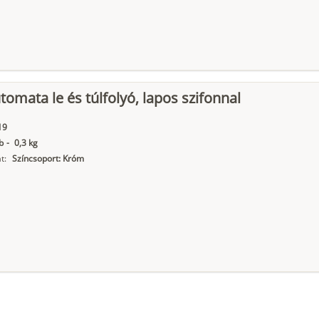
tomata le és túlfolyó, lapos szifonnal
19
b
-
0,3 kg
t:
Színcsoport: Króm