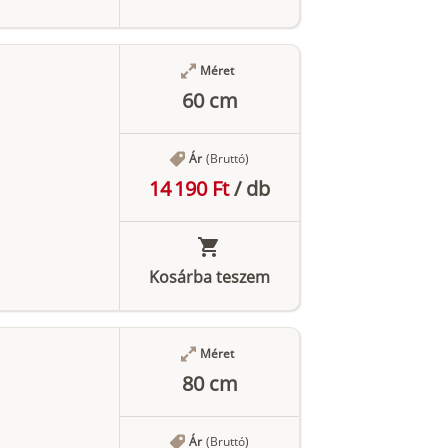
Méret
60 cm
Ár
(Bruttó)
14 190 Ft
/
db
Kosárba teszem
Méret
80 cm
Ár
(Bruttó)