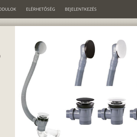
ODULOK
ELÉRHETŐSÉG
BEJELENTKEZÉS