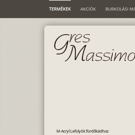
TERMÉKEK
AKCIÓK
BURKOLÁSI M
M-Acryl Lefolyók fürdőkádhoz