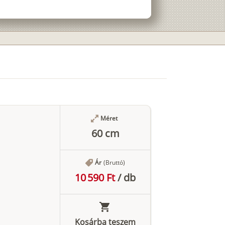
Méret
60 cm
Ár
(Bruttó)
10 590 Ft
/
db
Kosárba teszem