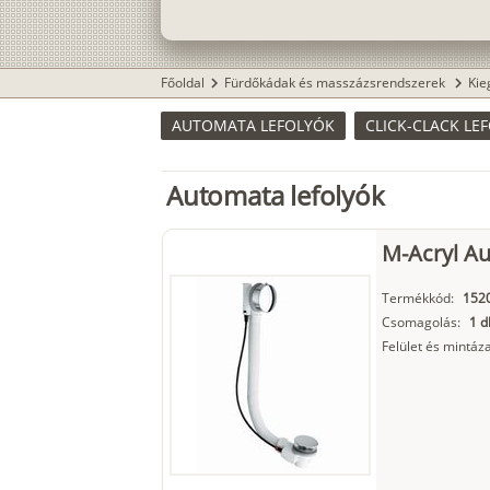
Főoldal
Fürdőkádak és masszázsrendszerek
Kie
chevron_right
chevron_right
AUTOMATA LEFOLYÓK
CLICK-CLACK LE
Automata lefolyók
M-Acryl Au
Termékkód:
152
Csomagolás:
1 d
Felület és mintáza