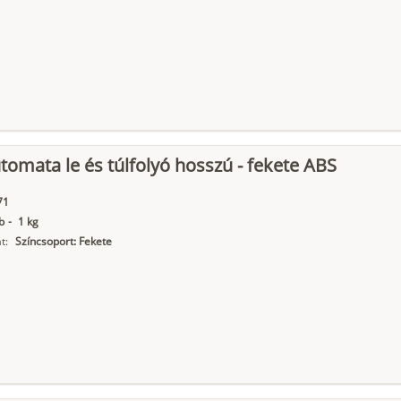
tomata le és túlfolyó hosszú - fekete ABS
71
b
-
1 kg
t:
Színcsoport: Fekete