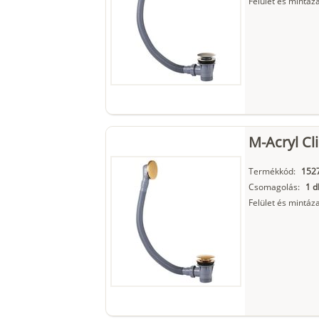
Felület és mintáza
M-Acryl Cli
Termékkód:
152
Csomagolás:
1 d
Felület és mintáza