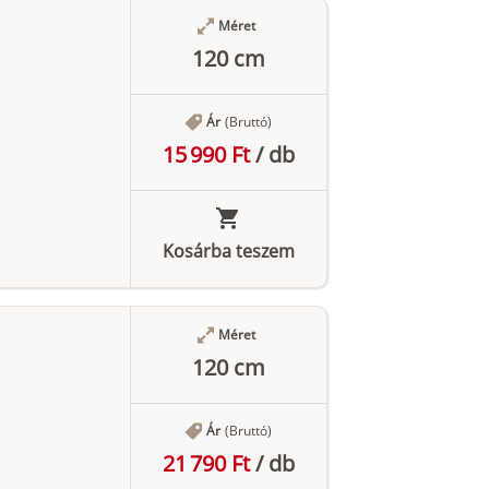
Méret
120 cm
Ár
(Bruttó)
15 990 Ft
/
db
Kosárba teszem
Méret
120 cm
Ár
(Bruttó)
21 790 Ft
/
db