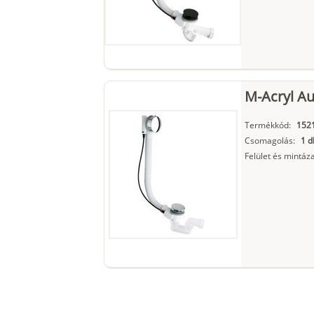
M-Acryl Au
Termékkód:
152
Csomagolás:
1 d
Felület és mintáza