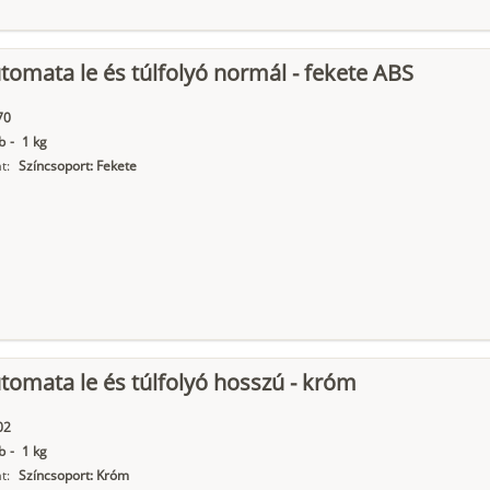
tomata le és túlfolyó normál - fekete ABS
70
b
-
1 kg
t:
Színcsoport: Fekete
tomata le és túlfolyó hosszú - króm
02
b
-
1 kg
t:
Színcsoport: Króm