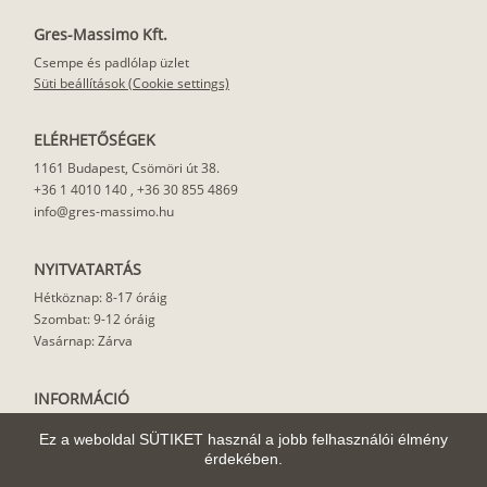
Gres-Massimo Kft.
Csempe és padlólap üzlet
Süti beállítások (Cookie settings)
ELÉRHETŐSÉGEK
1161 Budapest, Csömöri út 38.
+36 1 4010 140
,
+36 30 855 4869
info@gres-massimo.hu
NYITVATARTÁS
Hétköznap: 8-17 óráig
Szombat: 9-12 óráig
Vasárnap: Zárva
INFORMÁCIÓ
Vásárlási feltételek
Ez a weboldal SÜTIKET használ a jobb felhasználói élmény
Felhasználási javaslat
érdekében.
Házhoz szállítás