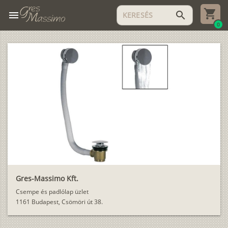
menu
search
0
Gres-Massimo Kft.
Csempe és padlólap üzlet
1161 Budapest, Csömöri út 38.