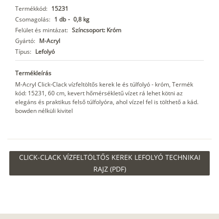
Termékkód:
15231
Csomagolás:
1 db
-
0,8 kg
Felület és mintázat:
Színcsoport: Króm
Gyártó:
M-Acryl
Típus:
Lefolyó
Termékleírás
M-Acryl Click-Clack vízfeltöltős kerek le és túlfolyó - króm, Termék
kód: 15231, 60 cm, kevert hőmérsékletű vízet rá lehet kötni az
elegáns és praktikus felső túlfolyóra, ahol vízzel fel is tölthető a kád.
bowden nélküli kivitel
CLICK-CLACK VÍZFELTÖLTŐS KEREK LEFOLYÓ TECHNIKAI
RAJZ (PDF)