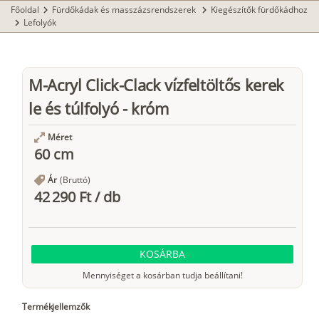
Főoldal
Fürdőkádak és masszázsrendszerek
Kiegészítők fürdőkádhoz
chevron_right
chevron_right
Lefolyók
chevron_right
M-Acryl Click-Clack vízfeltöltős kerek
le és túlfolyó - króm
Méret
60 cm
Ár
(Bruttó)
42 290 Ft
/
db
KOSÁRBA
Mennyiséget a kosárban tudja beállítani!
Termékjellemzők