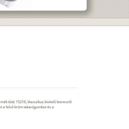
mék kód: 15210, klasszikus kivitelű leeresztő
rni a felső króm takarógombot és a