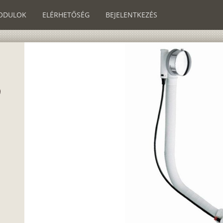
ODULOK
ELÉRHETŐSÉG
BEJELENTKEZÉS