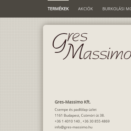
TERMÉKEK
AKCIÓK
BURKOLÁSI M
Gres-Massimo Kft.
Csempe és padlólap üzlet
1161 Budapest, Csömöri út 38.
+36 1 4010 140
,
+36 30 855 4869
info@gres-massimo.hu