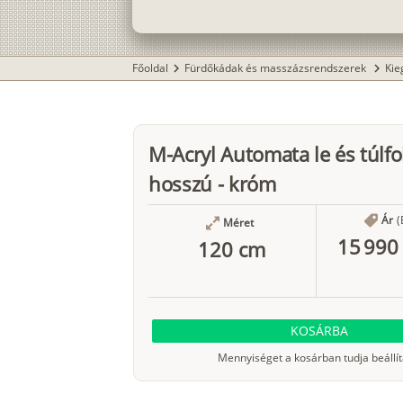
Főoldal
Fürdőkádak és masszázsrendszerek
Kie
chevron_right
chevron_right
M-Acryl Automata le és túlfo
hosszú - króm
Ár
(
Méret
15 990 
120 cm
KOSÁRBA
Mennyiséget a kosárban tudja beállít