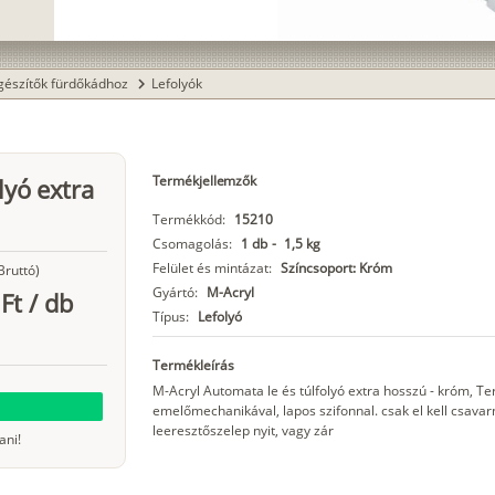
gészítők fürdőkádhoz
Lefolyók
chevron_right
Termékjellemzők
lyó extra
Termékkód:
15210
Csomagolás:
1 db
-
1,5 kg
Felület és mintázat:
Színcsoport: Króm
Bruttó)
Gyártó:
M-Acryl
Ft
/
db
Típus:
Lefolyó
Termékleírás
M-Acryl Automata le és túlfolyó extra hosszú - króm, Ter
emelőmechanikával, lapos szifonnal. csak el kell csava
leeresztőszelep nyit, vagy zár
ani!