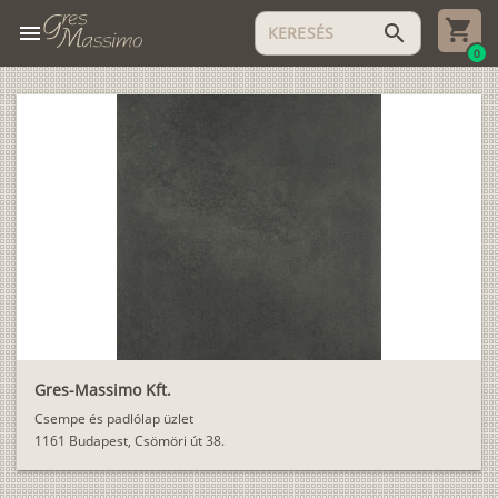
menu
search
0
Gres-Massimo Kft.
Csempe és padlólap üzlet
1161 Budapest, Csömöri út 38.