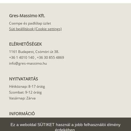
Gres-Massimo Kft.
Csempe és padlólap üzlet
Süti beállítások (Cookie settings)
ELÉRHETŐSÉGEK
1161 Budapest, Csömöri út 38.
+36 1 4010 140
,
+36 30 855 4869
info@gres-massimo.hu
NYITVATARTÁS
Hétköznap: 8-17 óráig
Szombat: 9-12 óráig
Vasárnap: Zárva
INFORMÁCIÓ
Vásárlási feltételek
Ez a weboldal SÜTIKET használ a jobb felhasználói élmény
Felhasználási javaslat
érdekében.