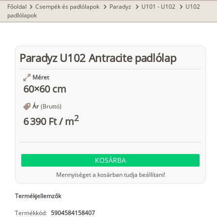
Főoldal
Csempék és padlólapok
Paradyz
U101 - U102
U102
chevron_right
chevron_right
chevron_right
chevron_right
padlólapok
Paradyz U102 Antracite padlólap
Méret
60×60 cm
Ár
(Bruttó)
2
6 390 Ft
/
m
KOSÁRBA
Mennyiséget a kosárban tudja beállítani!
Termékjellemzők
Termékkód:
5904584158407