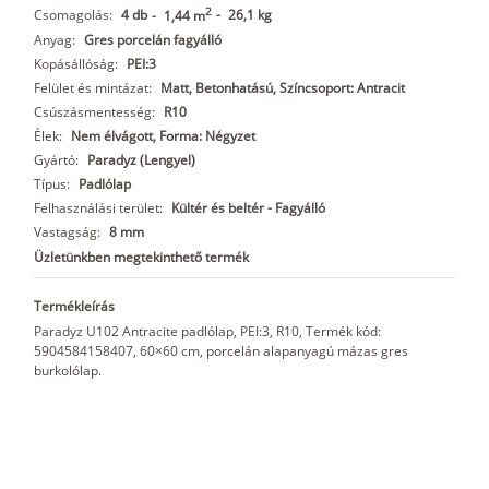
2
Csomagolás:
4 db
-
26,1 kg
-
1,44 m
Anyag:
Gres porcelán fagyálló
Kopásállóság:
PEI:3
Felület és mintázat:
Matt, Betonhatású, Színcsoport: Antracit
Csúszásmentesség:
R10
Élek:
Nem élvágott, Forma: Négyzet
Gyártó:
Paradyz (Lengyel)
Típus:
Padlólap
Felhasználási terület:
Kültér és beltér - Fagyálló
Vastagság:
8 mm
Üzletünkben megtekinthető termék
Termékleírás
Paradyz U102 Antracite padlólap, PEI:3, R10, Termék kód:
5904584158407, 60×60 cm, porcelán alapanyagú mázas gres
burkolólap.