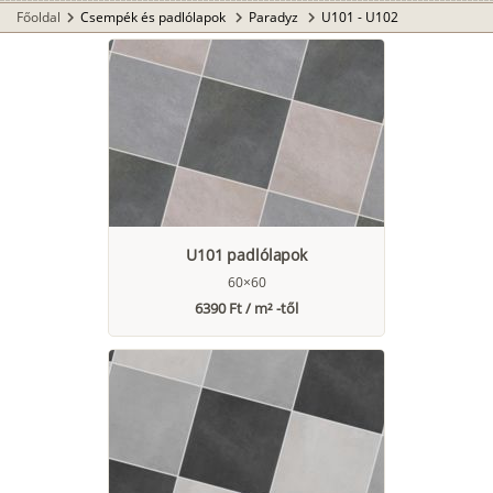
Főoldal
Csempék és padlólapok
Paradyz
U101 - U102
chevron_right
chevron_right
chevron_right
U101 padlólapok
60×60
6390 Ft / m² -től