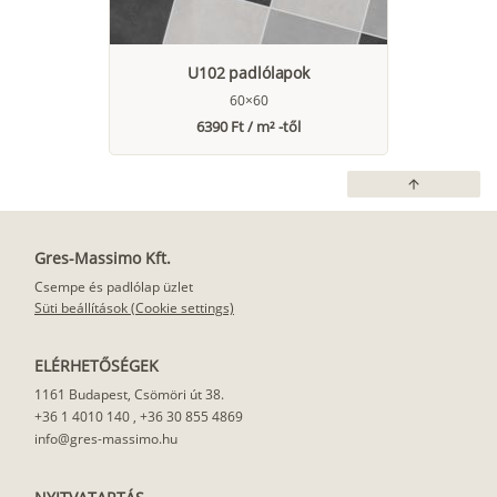
U102 padlólapok
60×60
6390 Ft / m² -től
arrow_upward
Gres-Massimo Kft.
Csempe és padlólap üzlet
Süti beállítások (Cookie settings)
ELÉRHETŐSÉGEK
1161 Budapest, Csömöri út 38.
+36 1 4010 140
,
+36 30 855 4869
info@gres-massimo.hu