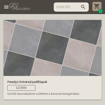
menu
search
0
Paradyz Universal padlólapok
SZŰRŐK
Szűrők használatával szűkítheti a keresett kategóriákat.