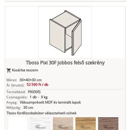
Tuja
Grafit fa
Loft beton
Szupermatt
Lágy krém
fehér
Kasmír
Kőszürke
Nádzöld
Füstös zöld
Matt
indigókék
Tboss Pixi 30F jobbos felső szekrény
Kosárba teszem
Antracit
Matt fekete
Méret:
30×40×30 cm
52 590 Ft /
db
Ár
(bruttó):
Termékkód:
PIXI30FJ
Csomagolás:
1 db
-
9 kg
Anyag:
Vákuumpréselt MDF és laminált lapok
Mélység:
30 cm
Tboss fürdőszobabútor választaható színek