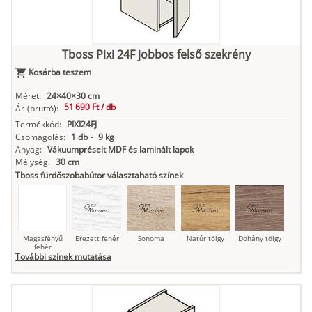
Kasmír
Kőszürke
Nádzöld
Füstös zöld
Matt
indigókék
Tboss Pixi 24F jobbos felső szekrény
Kosárba teszem
Antracit
Matt fekete
Méret:
24×40×30 cm
51 690 Ft /
db
Ár
(bruttó):
Termékkód:
PIXI24FJ
Csomagolás:
1 db
-
9 kg
Anyag:
Vákuumpréselt MDF és laminált lapok
Mélység:
30 cm
Tboss fürdőszobabútor választaható színek
Magasfényű
Erezett fehér
Sonoma
Natúr tölgy
Dohány tölgy
fehér
További színek mutatása
Tuja
Grafit fa
Loft beton
Szupermatt
Lágy krém