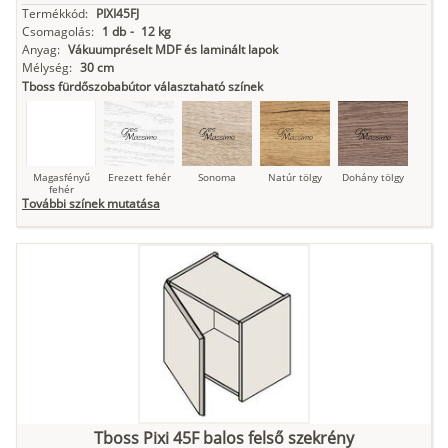
Termékkód:
PIXI45FJ
Csomagolás:
1 db
-
12 kg
Anyag:
Vákuumpréselt MDF és laminált lapok
Mélység:
30 cm
Tboss fürdőszobabútor választaható színek
Magasfényű
Erezett fehér
Sonoma
Natúr tölgy
Dohány tölgy
fehér
További színek mutatása
Tuja
Grafit fa
Loft beton
Szupermatt
Lágy krém
fehér
Kasmír
Kőszürke
Nádzöld
Füstös zöld
Matt
indigókék
Tboss Pixi 45F balos felső szekrény