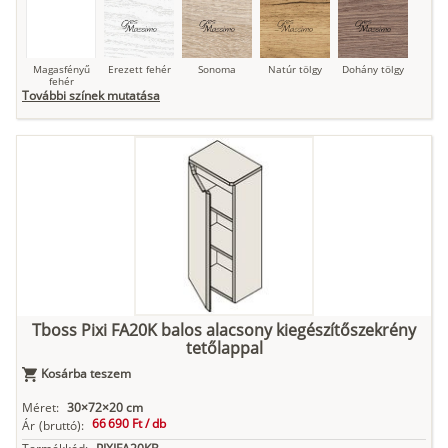
Magasfényű
Erezett fehér
Sonoma
Natúr tölgy
Dohány tölgy
fehér
További színek mutatása
Tuja
Grafit fa
Loft beton
Szupermatt
Lágy krém
fehér
Kasmír
Kőszürke
Nádzöld
Füstös zöld
Matt
indigókék
Tboss Pixi FA20K balos alacsony kiegészítőszekrény
tetőlappal
Antracit
Matt fekete
Kosárba teszem
Méret:
30×72×20 cm
66 690 Ft /
db
Ár
(bruttó):