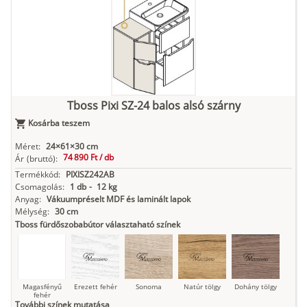
fehér
Kasmír
Kőszürke
Nádzöld
Füstös zöld
Matt
indigókék
Tboss Pixi SZ-24 balos alsó szárny
Kosárba teszem
Antracit
Matt fekete
Méret:
24×61×30 cm
74 890 Ft /
db
Ár
(bruttó):
Termékkód:
PIXISZ242AB
Csomagolás:
1 db
-
12 kg
Anyag:
Vákuumpréselt MDF és laminált lapok
Mélység:
30 cm
Tboss fürdőszobabútor választaható színek
Magasfényű
Erezett fehér
Sonoma
Natúr tölgy
Dohány tölgy
fehér
További színek mutatása