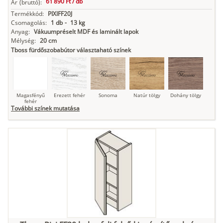
61 890 Ft /
db
Ár
(bruttó):
Termékkód:
PIXIFF20J
Csomagolás:
1 db
-
13 kg
Anyag:
Vákuumpréselt MDF és laminált lapok
Mélység:
20 cm
Tboss fürdőszobabútor választaható színek
Magasfényű
Erezett fehér
Sonoma
Natúr tölgy
Dohány tölgy
fehér
További színek mutatása
Tuja
Grafit fa
Loft beton
Szupermatt
Lágy krém
fehér
Kasmír
Kőszürke
Nádzöld
Füstös zöld
Matt
indigókék