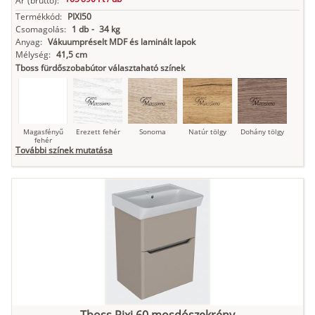
Ár
(bruttó):
Termékkód:
PIXI50
Csomagolás:
1 db
-
34 kg
Anyag:
Vákuumpréselt MDF és laminált lapok
Mélység:
41,5 cm
Tboss fürdőszobabútor választaható színek
Magasfényű
Erezett fehér
Sonoma
Natúr tölgy
Dohány tölgy
fehér
További színek mutatása
Tuja
Grafit fa
Loft beton
Szupermatt
Lágy krém
fehér
Kasmír
Kőszürke
Nádzöld
Füstös zöld
Matt
indigókék