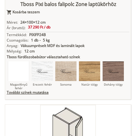
Tboss Pixi balos falipolc Zone laptükörhöz
Kosárba teszem
Antracit
Matt fekete
Méret:
24×100×12 cm
37 290 Ft /
db
Ár
(bruttó):
Termékkód:
PIXIFP24B
Csomagolás:
1 db
-
5 kg
Anyag:
Vákuumpréselt MDF és laminált lapok
Mélység:
12 cm
Tboss fürdőszobabútor választaható színek
Magasfényű
Erezett fehér
Sonoma
Natúr tölgy
Dohány tölgy
fehér
További színek mutatása
Tuja
Grafit fa
Loft beton
Szupermatt
Lágy krém
fehér