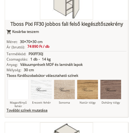
Kasmír
Kőszürke
Nádzöld
Füstös zöld
Matt
indigókék
Tboss Pixi FF30 jobbos fali felső kiegészítőszekrény
Kosárba teszem
Antracit
Matt fekete
Méret:
30×70×30 cm
74 890 Ft /
db
Ár
(bruttó):
Termékkód:
PIXIFF30J
Csomagolás:
1 db
-
14 kg
Anyag:
Vákuumpréselt MDF és laminált lapok
Mélység:
30 cm
Tboss fürdőszobabútor választaható színek
Magasfényű
Erezett fehér
Sonoma
Natúr tölgy
Dohány tölgy
fehér
További színek mutatása
Tuja
Grafit fa
Loft beton
Szupermatt
Lágy krém