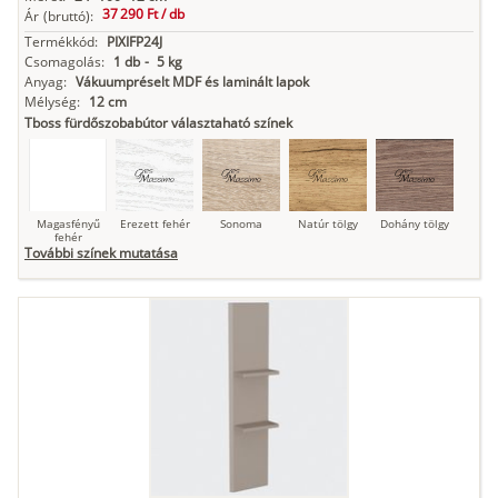
37 290 Ft /
db
Ár
(bruttó):
Termékkód:
PIXIFP24J
Csomagolás:
1 db
-
5 kg
Anyag:
Vákuumpréselt MDF és laminált lapok
Mélység:
12 cm
Tboss fürdőszobabútor választaható színek
Magasfényű
Erezett fehér
Sonoma
Natúr tölgy
Dohány tölgy
fehér
További színek mutatása
Tuja
Grafit fa
Loft beton
Szupermatt
Lágy krém
fehér
Kasmír
Kőszürke
Nádzöld
Füstös zöld
Matt
indigókék