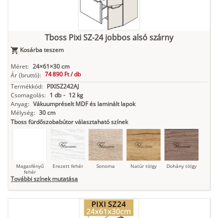
Kasmír
Kőszürke
Nádzöld
Füstös zöld
Matt
indigókék
Tboss Pixi SZ-24 jobbos alsó szárny
Kosárba teszem
Antracit
Matt fekete
Méret:
24×61×30 cm
74 890 Ft /
db
Ár
(bruttó):
Termékkód:
PIXISZ242AJ
Csomagolás:
1 db
-
12 kg
Anyag:
Vákuumpréselt MDF és laminált lapok
Mélység:
30 cm
Tboss fürdőszobabútor választaható színek
Magasfényű
Erezett fehér
Sonoma
Natúr tölgy
Dohány tölgy
fehér
További színek mutatása
Tuja
Grafit fa
Loft beton
Szupermatt
Lágy krém