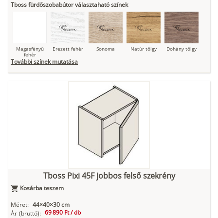
Tboss fürdőszobabútor választaható színek
Magasfényű
Erezett fehér
Sonoma
Natúr tölgy
Dohány tölgy
fehér
További színek mutatása
Tuja
Grafit fa
Loft beton
Szupermatt
Lágy krém
fehér
Kasmír
Kőszürke
Nádzöld
Füstös zöld
Matt
indigókék
Tboss Pixi 45F jobbos felső szekrény
Kosárba teszem
Antracit
Matt fekete
Méret:
44×40×30 cm
69 890 Ft /
db
Ár
(bruttó):