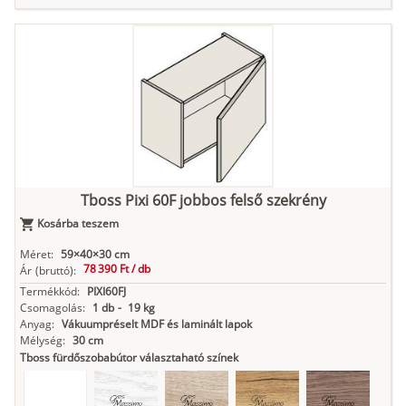
Tuja
Grafit fa
Loft beton
Szupermatt
Lágy krém
fehér
Kasmír
Kőszürke
Nádzöld
Füstös zöld
Matt
indigókék
Tboss Pixi 60F jobbos felső szekrény
Kosárba teszem
Antracit
Matt fekete
Méret:
59×40×30 cm
78 390 Ft /
db
Ár
(bruttó):
Termékkód:
PIXI60FJ
Csomagolás:
1 db
-
19 kg
Anyag:
Vákuumpréselt MDF és laminált lapok
Mélység:
30 cm
Tboss fürdőszobabútor választaható színek