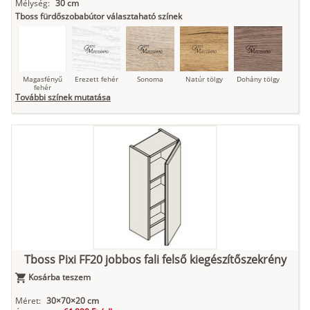
Mélység:
30 cm
Tboss fürdőszobabútor választaható színek
Magasfényű
Erezett fehér
Sonoma
Natúr tölgy
Dohány tölgy
fehér
További színek mutatása
Tuja
Grafit fa
Loft beton
Szupermatt
Lágy krém
fehér
Kasmír
Kőszürke
Nádzöld
Füstös zöld
Matt
indigókék
Tboss Pixi FF20 jobbos fali felső kiegészítőszekrény
Kosárba teszem
Antracit
Matt fekete
Méret:
30×70×20 cm