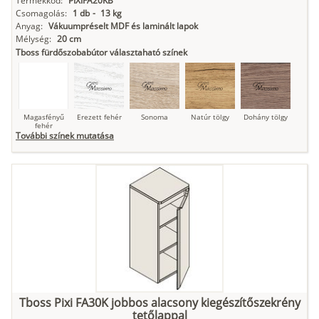
Termékkód:
PIXIFA20KB
Csomagolás:
1 db
-
13 kg
Anyag:
Vákuumpréselt MDF és laminált lapok
Mélység:
20 cm
Tboss fürdőszobabútor választaható színek
Magasfényű
Erezett fehér
Sonoma
Natúr tölgy
Dohány tölgy
fehér
További színek mutatása
Tuja
Grafit fa
Loft beton
Szupermatt
Lágy krém
fehér
Kasmír
Kőszürke
Nádzöld
Füstös zöld
Matt
indigókék
Tboss Pixi FA30K jobbos alacsony kiegészítőszekrény
tetőlappal