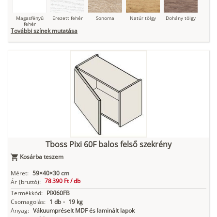
Magasfényű
Erezett fehér
Sonoma
Natúr tölgy
Dohány tölgy
fehér
További színek mutatása
Tuja
Grafit fa
Loft beton
Szupermatt
Lágy krém
fehér
Kasmír
Kőszürke
Nádzöld
Füstös zöld
Matt
indigókék
Tboss Pixi 60F balos felső szekrény
Kosárba teszem
Antracit
Matt fekete
Méret:
59×40×30 cm
78 390 Ft /
db
Ár
(bruttó):
Termékkód:
PIXI60FB
Csomagolás:
1 db
-
19 kg
Anyag:
Vákuumpréselt MDF és laminált lapok