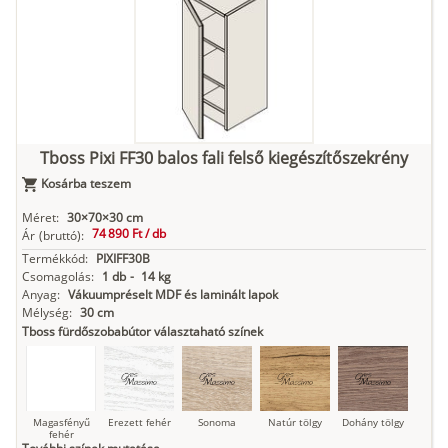
fehér
Kasmír
Kőszürke
Nádzöld
Füstös zöld
Matt
indigókék
Tboss Pixi FF30 balos fali felső kiegészítőszekrény
Kosárba teszem
Antracit
Matt fekete
Méret:
30×70×30 cm
74 890 Ft /
db
Ár
(bruttó):
Termékkód:
PIXIFF30B
Csomagolás:
1 db
-
14 kg
Anyag:
Vákuumpréselt MDF és laminált lapok
Mélység:
30 cm
Tboss fürdőszobabútor választaható színek
Magasfényű
Erezett fehér
Sonoma
Natúr tölgy
Dohány tölgy
fehér