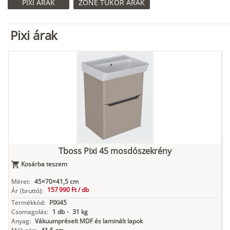
PIXI ÁRAK
ZONE TÜKÖR ÁRAK
Pixi árak
Tboss Pixi 45 mosdószekrény
Kosárba teszem
Méret:
45×70×41,5 cm
157 990 Ft /
db
Ár
(bruttó):
Termékkód:
PIXI45
Csomagolás:
1 db
-
31 kg
Anyag:
Vákuumpréselt MDF és laminált lapok