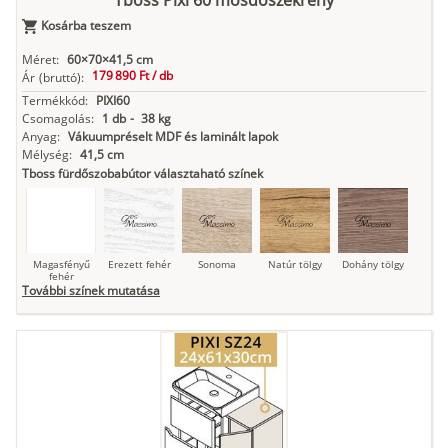
Tboss Pixi 60 mosdószekrény
Kosárba teszem
Antracit
Matt fekete
Méret:
60×70×41,5 cm
179 890 Ft /
db
Ár
(bruttó):
Termékkód:
PIXI60
Csomagolás:
1 db
-
38 kg
Anyag:
Vákuumpréselt MDF és laminált lapok
Mélység:
41,5 cm
Tboss fürdőszobabútor választaható színek
Magasfényű
Erezett fehér
Sonoma
Natúr tölgy
Dohány tölgy
fehér
További színek mutatása
Tuja
Grafit fa
Loft beton
Szupermatt
Lágy krém
fehér