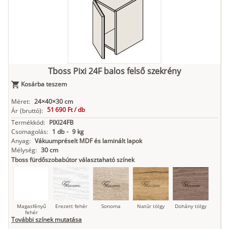
fehér
Kasmír
Kőszürke
Nádzöld
Füstös zöld
Matt
indigókék
Tboss Pixi 24F balos felső szekrény
Kosárba teszem
Antracit
Matt fekete
Méret:
24×40×30 cm
51 690 Ft /
db
Ár
(bruttó):
Termékkód:
PIXI24FB
Csomagolás:
1 db
-
9 kg
Anyag:
Vákuumpréselt MDF és laminált lapok
Mélység:
30 cm
Tboss fürdőszobabútor választaható színek
Magasfényű
Erezett fehér
Sonoma
Natúr tölgy
Dohány tölgy
fehér
További színek mutatása