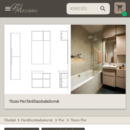
menu
search
0
Tboss Pixi fürdőszobabútorok
Főoldal
Fürdőszobabútorok
Pixi
Tboss Pixi
chevron_right
chevron_right
chevron_right