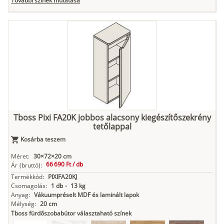
További színek mutatása
Tuja
Grafit fa
Loft beton
Szupermatt
Lágy krém
fehér
Kasmír
Kőszürke
Nádzöld
Füstös zöld
Matt
indigókék
Tboss Pixi FA20K jobbos alacsony kiegészítőszekrény
tetőlappal
Antracit
Matt fekete
Kosárba teszem
Méret:
30×72×20 cm
66 690 Ft /
db
Ár
(bruttó):
Termékkód:
PIXIFA20KJ
Csomagolás:
1 db
-
13 kg
Anyag:
Vákuumpréselt MDF és laminált lapok
Mélység:
20 cm
Tboss fürdőszobabútor választaható színek