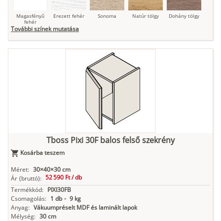
Magasfényű
Erezett fehér
Sonoma
Natúr tölgy
Dohány tölgy
fehér
További színek mutatása
Tuja
Grafit fa
Loft beton
Szupermatt
Lágy krém
fehér
Kasmír
Kőszürke
Nádzöld
Füstös zöld
Matt
indigókék
Tboss Pixi 30F balos felső szekrény
Kosárba teszem
Antracit
Matt fekete
Méret:
30×40×30 cm
52 590 Ft /
db
Ár
(bruttó):
Termékkód:
PIXI30FB
Csomagolás:
1 db
-
9 kg
Anyag:
Vákuumpréselt MDF és laminált lapok
Mélység:
30 cm