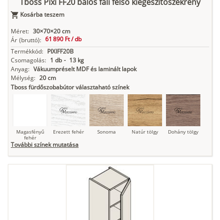
Tboss Pixi FF20 balos fali felső kiegészítőszekrény
Kosárba teszem
Antracit
Matt fekete
Méret:
30×70×20 cm
61 890 Ft /
db
Ár
(bruttó):
Termékkód:
PIXIFF20B
Csomagolás:
1 db
-
13 kg
Anyag:
Vákuumpréselt MDF és laminált lapok
Mélység:
20 cm
Tboss fürdőszobabútor választaható színek
Magasfényű
Erezett fehér
Sonoma
Natúr tölgy
Dohány tölgy
fehér
További színek mutatása
Tuja
Grafit fa
Loft beton
Szupermatt
Lágy krém
fehér