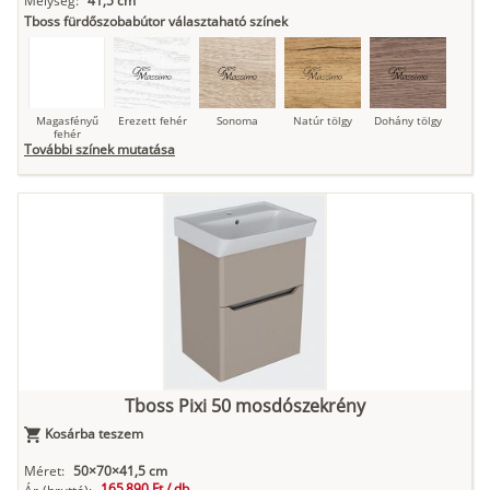
Mélység:
41,5 cm
Tboss fürdőszobabútor választaható színek
Magasfényű
Erezett fehér
Sonoma
Natúr tölgy
Dohány tölgy
fehér
További színek mutatása
Tuja
Grafit fa
Loft beton
Szupermatt
Lágy krém
fehér
Kasmír
Kőszürke
Nádzöld
Füstös zöld
Matt
indigókék
Tboss Pixi 50 mosdószekrény
Kosárba teszem
Antracit
Matt fekete
Méret:
50×70×41,5 cm
165 890 Ft /
db