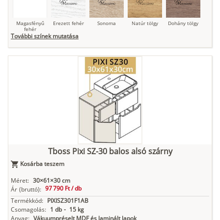
Magasfényű
Erezett fehér
Sonoma
Natúr tölgy
Dohány tölgy
fehér
További színek mutatása
Tuja
Grafit fa
Loft beton
Szupermatt
Lágy krém
fehér
Kasmír
Kőszürke
Nádzöld
Füstös zöld
Matt
indigókék
Tboss Pixi SZ-30 balos alsó szárny
Kosárba teszem
Antracit
Matt fekete
Méret:
30×61×30 cm
97 790 Ft /
db
Ár
(bruttó):
Termékkód:
PIXISZ301F1AB
Csomagolás:
1 db
-
15 kg
Anyag:
Vákuumpréselt MDF és laminált lapok