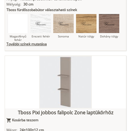
Mélység:
30 cm
Tboss fürdőszobabútor választaható színek
Magasfényű
Erezett fehér
Sonoma
Natúr tölgy
Dohány tölgy
fehér
További színek mutatása
Tuja
Grafit fa
Loft beton
Szupermatt
Lágy krém
fehér
Kasmír
Kőszürke
Nádzöld
Füstös zöld
Matt
indigókék
Tboss Pixi jobbos falipolc Zone laptükörhöz
Kosárba teszem
Antracit
Matt fekete
Méret:
24×100×12 cm