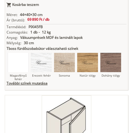
Kosárba teszem
Antracit
Matt fekete
Méret:
44×40×30 cm
69 890 Ft /
db
Ár
(bruttó):
Termékkód:
PIXI45FB
Csomagolás:
1 db
-
12 kg
Anyag:
Vákuumpréselt MDF és laminált lapok
Mélység:
30 cm
Tboss fürdőszobabútor választaható színek
Magasfényű
Erezett fehér
Sonoma
Natúr tölgy
Dohány tölgy
fehér
További színek mutatása
Tuja
Grafit fa
Loft beton
Szupermatt
Lágy krém
fehér