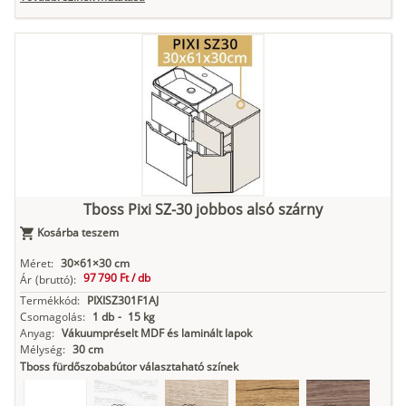
Tuja
Grafit fa
Loft beton
Szupermatt
Lágy krém
fehér
Kasmír
Kőszürke
Nádzöld
Füstös zöld
Matt
indigókék
Tboss Pixi SZ-30 jobbos alsó szárny
Kosárba teszem
Antracit
Matt fekete
Méret:
30×61×30 cm
97 790 Ft /
db
Ár
(bruttó):
Termékkód:
PIXISZ301F1AJ
Csomagolás:
1 db
-
15 kg
Anyag:
Vákuumpréselt MDF és laminált lapok
Mélység:
30 cm
Tboss fürdőszobabútor választaható színek