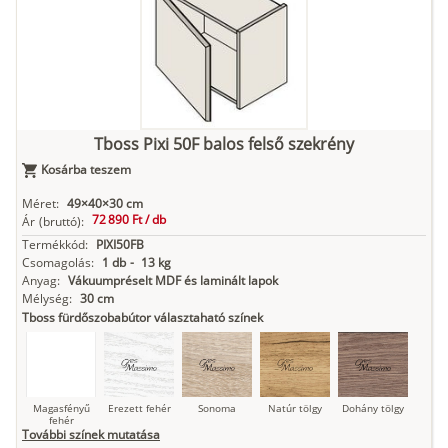
Kasmír
Kőszürke
Nádzöld
Füstös zöld
Matt
indigókék
Tboss Pixi 50F balos felső szekrény
Kosárba teszem
Antracit
Matt fekete
Méret:
49×40×30 cm
72 890 Ft /
db
Ár
(bruttó):
Termékkód:
PIXI50FB
Csomagolás:
1 db
-
13 kg
Anyag:
Vákuumpréselt MDF és laminált lapok
Mélység:
30 cm
Tboss fürdőszobabútor választaható színek
Magasfényű
Erezett fehér
Sonoma
Natúr tölgy
Dohány tölgy
fehér
További színek mutatása