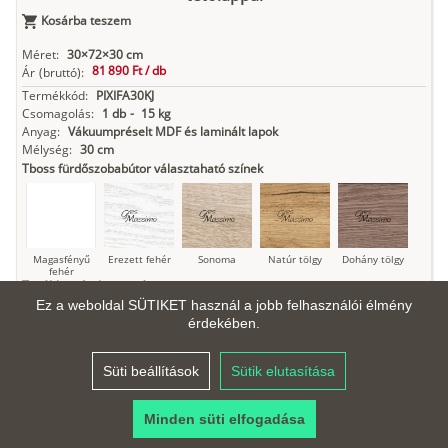
Antracit
Matt fekete
Kosárba teszem
Méret:
30×72×30 cm
81 890 Ft /
db
Ár
(bruttó):
Termékkód:
PIXIFA30KJ
Csomagolás:
1 db
-
15 kg
Anyag:
Vákuumpréselt MDF és laminált lapok
Mélység:
30 cm
Tboss fürdőszobabútor választaható színek
Magasfényű
Erezett fehér
Sonoma
Natúr tölgy
Dohány tölgy
fehér
További színek mutatása
Ez a weboldal SÜTIKET használ a jobb felhasználói élmény
érdekében.
Tuja
Grafit fa
Loft beton
Szupermatt
Lágy krém
fehér
Süti beállítások
Sütik elutasítása
Minden süti elfogadása