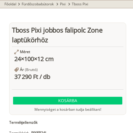
Főoldal
Fürdőszobabútorok
Pixi
Tboss Pixi
chevron_right
chevron_right
chevron_right
Tboss Pixi jobbos falipolc Zone
laptükörhöz
Méret
24×100×12 cm
Ár
(Bruttó)
37 290 Ft
/
db
KOSÁRBA
Mennyiséget a kosárban tudja beállítani!
Termékjellemzők
Termékkód:
PIXIFP24J