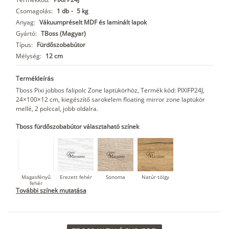
Csomagolás:
1 db
-
5 kg
Anyag:
Vákuumpréselt MDF és laminált lapok
Gyártó:
TBoss (Magyar)
Típus:
Fürdőszobabútor
Mélység:
12 cm
Termékleírás
Tboss Pixi jobbos falipolc Zone laptükörhöz, Termék kód: PIXIFP24J,
24×100×12 cm, kiegészítő sarokelem floating mirror zone laptükör
mellé, 2 polccal, jobb oldalra.
Tboss fürdőszobabútor választaható színek
Magasfényű
Erezett fehér
Sonoma
Natúr tölgy
fehér
További színek mutatása
Dohány tölgy
Tuja
Grafit fa
Loft beton