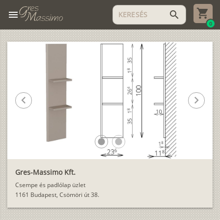
menu
search
0
chevron_left
chevron_right
lens
lens
Gres-Massimo Kft.
Csempe és padlólap üzlet
1161 Budapest, Csömöri út 38.