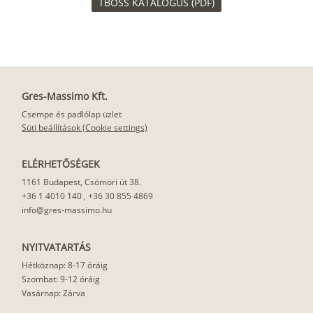
TBOSS KATALÓGUS (PDF)
Szupermatt
Lágy krém
Kasmír
Kőszürke
fehér
Gres-Massimo Kft.
Csempe és padlólap üzlet
Nádzöld
Füstös zöld
Matt
Antracit
Süti beállítások (Cookie settings)
indigókék
ELÉRHETŐSÉGEK
1161 Budapest, Csömöri út 38.
Matt fekete
+36 1 4010 140
,
+36 30 855 4869
info@gres-massimo.hu
NYITVATARTÁS
Hétköznap: 8-17 óráig
Szombat: 9-12 óráig
Vasárnap: Zárva