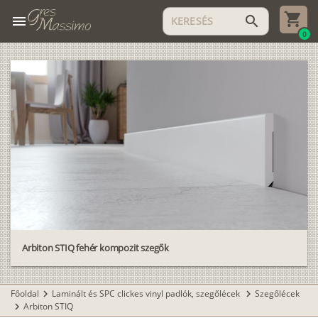
menu
search
0
Arbiton STIQ fehér kompozit szegők
Főoldal
Laminált és SPC clickes vinyl padlók, szegőlécek
Szegőlécek
chevron_right
chevron_right
Arbiton STIQ
chevron_right