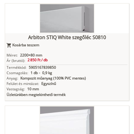
Arbiton STIQ White szegőléc S0810
Kosárba teszem
Méret:
2200×80 mm
2 850 Ft /
db
Ár
(bruttó):
Termékkód:
5905167839850
Csomagolás:
1 db
-
0,9 kg
Anyag:
Kompozit műanyag (100% PVC mentes)
Felület és mintázat:
Egyszínű
Vastagság:
10 mm
Üzletünkben megtekinthető termék