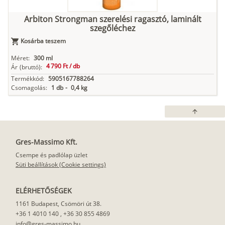
Arbiton Strongman szerelési ragasztó, laminált
szegőléchez
Kosárba teszem
Méret:
300 ml
4 790 Ft /
db
Ár
(bruttó):
Termékkód:
5905167788264
Csomagolás:
1 db
-
0,4 kg
arrow_upward
Gres-Massimo Kft.
Csempe és padlólap üzlet
Süti beállítások (Cookie settings)
ELÉRHETŐSÉGEK
1161 Budapest, Csömöri út 38.
+36 1 4010 140
,
+36 30 855 4869
info@gres-massimo.hu