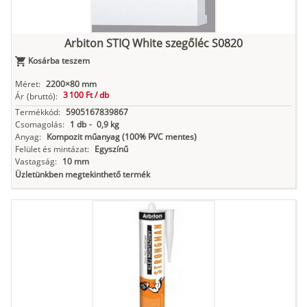
Arbiton STIQ White szegőléc S0820
Kosárba teszem
Méret:
2200×80 mm
3 100 Ft /
db
Ár
(bruttó):
Termékkód:
5905167839867
Csomagolás:
1 db
-
0,9 kg
Anyag:
Kompozit műanyag (100% PVC mentes)
Felület és mintázat:
Egyszínű
Vastagság:
10 mm
Üzletünkben megtekinthető termék