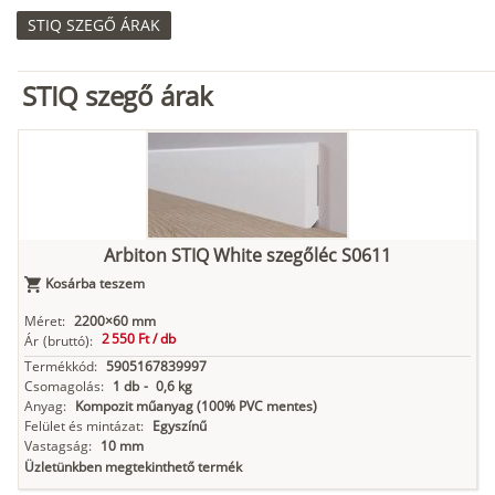
STIQ SZEGŐ ÁRAK
STIQ szegő árak
Arbiton STIQ White szegőléc S0611
Kosárba teszem
Méret:
2200×60 mm
2 550 Ft /
db
Ár
(bruttó):
Termékkód:
5905167839997
Csomagolás:
1 db
-
0,6 kg
Anyag:
Kompozit műanyag (100% PVC mentes)
Felület és mintázat:
Egyszínű
Vastagság:
10 mm
Üzletünkben megtekinthető termék