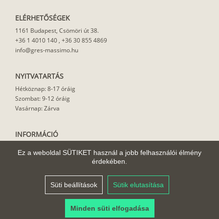
ELÉRHETŐSÉGEK
1161 Budapest, Csömöri út 38.
+36 1 4010 140
,
+36 30 855 4869
info@gres-massimo.hu
NYITVATARTÁS
Hétköznap: 8-17 óráig
Szombat: 9-12 óráig
Vasárnap: Zárva
INFORMÁCIÓ
Vásárlási feltételek
Ez a weboldal SÜTIKET használ a jobb felhasználói élmény
Felhasználási javaslat
érdekében.
Házhoz szállítás
Rólunk
Süti beállítások
Sütik elutasítása
Cikkek
Minden süti elfogadása