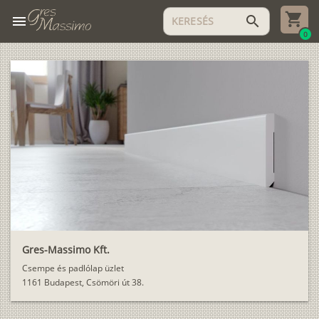
menu
search
0
Gres-Massimo Kft.
Csempe és padlólap üzlet
1161 Budapest, Csömöri út 38.