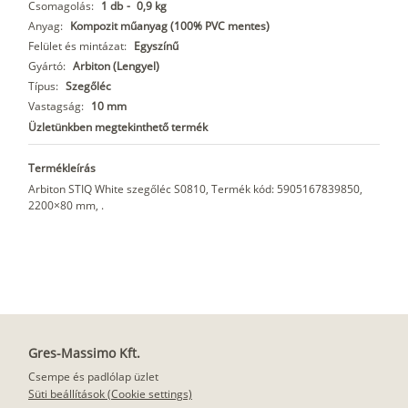
Csomagolás:
1 db
-
0,9 kg
Anyag:
Kompozit műanyag (100% PVC mentes)
Felület és mintázat:
Egyszínű
Gyártó:
Arbiton (Lengyel)
Típus:
Szegőléc
Vastagság:
10 mm
Üzletünkben megtekinthető termék
Termékleírás
Arbiton STIQ White szegőléc S0810, Termék kód: 5905167839850,
2200×80 mm, .
Gres-Massimo Kft.
Csempe és padlólap üzlet
Süti beállítások (Cookie settings)