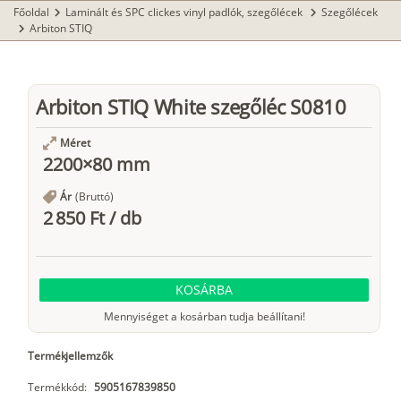
Főoldal
Laminált és SPC clickes vinyl padlók, szegőlécek
Szegőlécek
chevron_right
chevron_right
Arbiton STIQ
chevron_right
Arbiton STIQ White szegőléc S0810
Méret
2200×80 mm
Ár
(Bruttó)
2 850 Ft
/
db
KOSÁRBA
Mennyiséget a kosárban tudja beállítani!
Termékjellemzők
Termékkód:
5905167839850