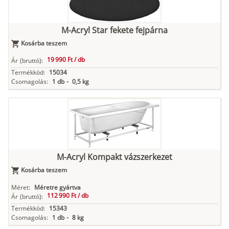
M-Acryl Star fekete fejpárna
Kosárba teszem
19 990 Ft /
db
Ár
(bruttó):
Termékkód:
15034
Csomagolás:
1 db
-
0,5 kg
M-Acryl Kompakt vázszerkezet
Kosárba teszem
Méret:
Méretre gyártva
112 990 Ft /
db
Ár
(bruttó):
Termékkód:
15343
Csomagolás:
1 db
-
8 kg