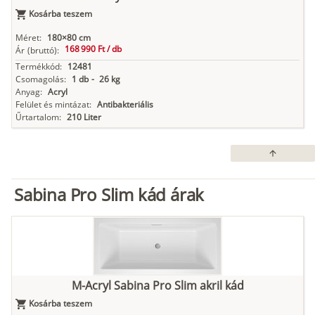
Kosárba teszem
Méret:
180×80 cm
168 990 Ft /
db
Ár
(bruttó):
Termékkód:
12481
Csomagolás:
1 db
-
26 kg
Anyag:
Acryl
Felület és mintázat:
Antibakteriális
Űrtartalom:
210 Liter
arrow_upward
Sabina Pro Slim kád árak
M-Acryl Sabina Pro Slim akril kád
Kosárba teszem