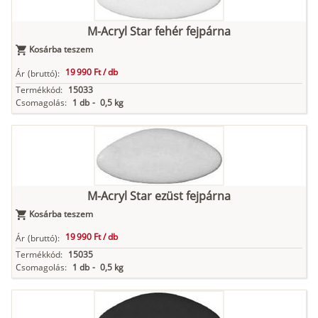
M-Acryl Star fehér fejpárna
Kosárba teszem
19 990 Ft /
db
Ár
(bruttó):
Termékkód:
15033
Csomagolás:
1 db
-
0,5 kg
M-Acryl Star ezüst fejpárna
Kosárba teszem
19 990 Ft /
db
Ár
(bruttó):
Termékkód:
15035
Csomagolás:
1 db
-
0,5 kg