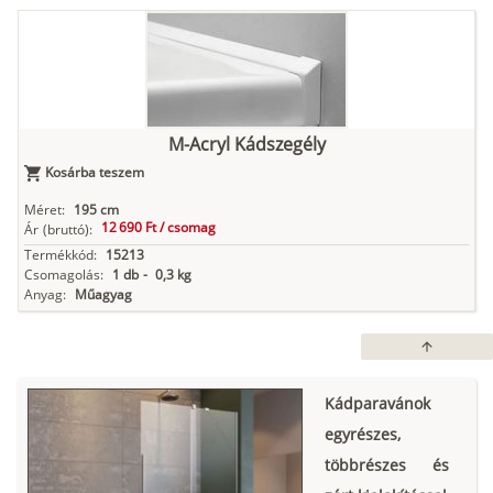
M-Acryl Kádszegély
Kosárba teszem
Méret:
195 cm
12 690 Ft /
csomag
Ár
(bruttó):
Termékkód:
15213
Csomagolás:
1 db
-
0,3 kg
Anyag:
Műagyag
arrow_upward
Kádparavánok
egyrészes,
többrészes és