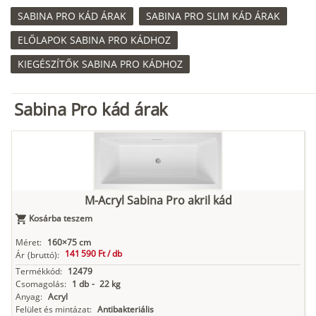
SABINA PRO KÁD ÁRAK
SABINA PRO SLIM KÁD ÁRAK
ELŐLAPOK SABINA PRO KÁDHOZ
KIEGÉSZÍTŐK SABINA PRO KÁDHOZ
Sabina Pro kád árak
M-Acryl Sabina Pro akril kád
Kosárba teszem
Méret:
160×75 cm
141 590 Ft /
db
Ár
(bruttó):
Termékkód:
12479
Csomagolás:
1 db
-
22 kg
Anyag:
Acryl
Felület és mintázat:
Antibakteriális