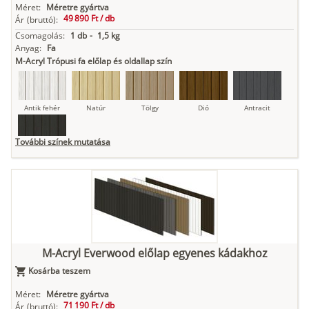
Méret:
Méretre gyártva
49 890 Ft /
db
Ár
(bruttó):
Csomagolás:
1 db
-
1,5 kg
Anyag:
Fa
M-Acryl Trópusi fa előlap és oldallap szín
Antik fehér
Natúr
Tölgy
Dió
Antracit
További színek mutatása
Fekete
M-Acryl Everwood előlap egyenes kádakhoz
Kosárba teszem
Méret:
Méretre gyártva
71 190 Ft /
db
Ár
(bruttó):