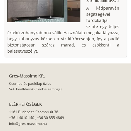
zárt kialakítással
A kádparaván
segítségével
fürdőkádja
szinte egy teljes
értékű zuhanykabinná válik. Használata megakadályozza,
hogy zuhanyzás közben a víz kifröccsenjen, így a padló
biztonságosan száraz marad, és csökkenti a
balesetveszélyt.
Gres-Massimo Kft.
Csempe és padlólap üzlet
Süti beállítások (Cookie settings)
ELÉRHETŐSÉGEK
1161 Budapest, Csömöri út 38.
+36 1 4010 140
,
+36 30 855 4869
info@gres-massimo.hu