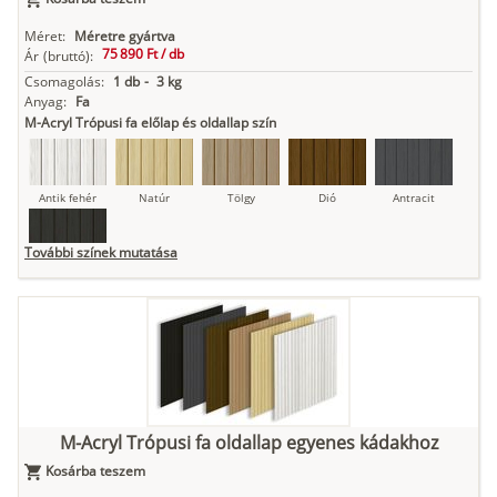
Méret:
Méretre gyártva
75 890 Ft /
db
Ár
(bruttó):
Csomagolás:
1 db
-
3 kg
Anyag:
Fa
M-Acryl Trópusi fa előlap és oldallap szín
Antik fehér
Natúr
Tölgy
Dió
Antracit
További színek mutatása
Fekete
M-Acryl Trópusi fa oldallap egyenes kádakhoz
Kosárba teszem