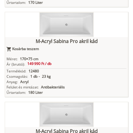
Űrtartalom:
170 Liter
M-Acryl Sabina Pro akril kád
Kosárba teszem
Méret:
170×75 cm
149 990 Ft /
db
Ár
(bruttó):
Termékkód:
12480
Csomagolás:
1 db
-
23 kg
Anyag:
Acryl
Felület és mintázat:
Antibakteriális
Űrtartalom:
180 Liter
M-Acryl Sabina Pro akril kád