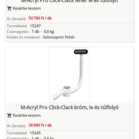
M-Acryl Pro Click-Clack fehér le és túlfolyó
Kosárba teszem
50 790 Ft /
db
Ár
(bruttó):
Termékkód:
15247
Csomagolás:
1 db
-
0,6 kg
Felület és mintázat:
Színcsoport: Fehér
M-Acryl Pro Click-Clack króm, le és túlfolyó
Kosárba teszem
36 990 Ft /
db
Ár
(bruttó):
Termékkód:
15245
Csomagolás:
1 db
-
0,6 kg