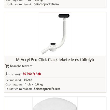
Felület és mintázat:
Színcsoport: Króm
M-Acryl Pro Click-Clack fekete le és túlfolyó
Kosárba teszem
50 790 Ft /
db
Ár
(bruttó):
Termékkód:
15246
Csomagolás:
1 db
-
0,6 kg
Felület és mintázat:
Színcsoport: Fekete