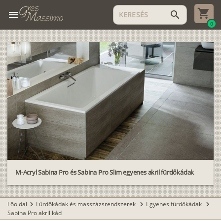
menu
search
0
M-Acryl Sabina Pro és Sabina Pro Slim egyenes akril fürdőkádak
Főoldal
Fürdőkádak és masszázsrendszerek
Egyenes fürdőkádak
chevron_right
chevron_right
chevron_right
Sabina Pro akril kád