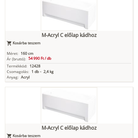
M-Acryl C előlap kádhoz
Kosárba teszem
Méret:
160 cm
54 990 Ft /
db
Ár
(bruttó):
Termékkód:
12428
Csomagolás:
1 db
-
2,4 kg
Anyag:
Acryl
M-Acryl C előlap kádhoz
Kosárba teszem