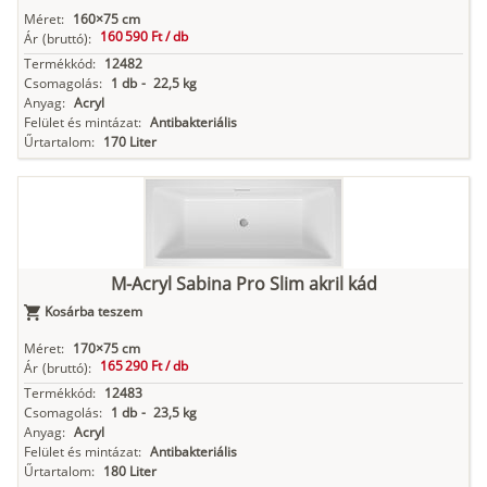
Méret:
160×75 cm
160 590 Ft /
db
Ár
(bruttó):
Termékkód:
12482
Csomagolás:
1 db
-
22,5 kg
Anyag:
Acryl
Felület és mintázat:
Antibakteriális
Űrtartalom:
170 Liter
M-Acryl Sabina Pro Slim akril kád
Kosárba teszem
Méret:
170×75 cm
165 290 Ft /
db
Ár
(bruttó):
Termékkód:
12483
Csomagolás:
1 db
-
23,5 kg
Anyag:
Acryl
Felület és mintázat:
Antibakteriális
Űrtartalom:
180 Liter