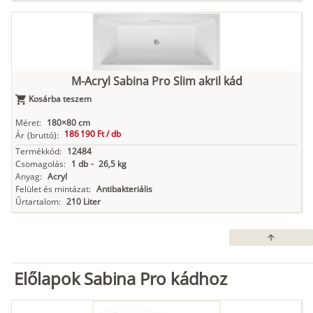
M-Acryl Sabina Pro Slim akril kád
Kosárba teszem
Méret:
180×80 cm
186 190 Ft /
db
Ár
(bruttó):
Termékkód:
12484
Csomagolás:
1 db
-
26,5 kg
Anyag:
Acryl
Felület és mintázat:
Antibakteriális
Űrtartalom:
210 Liter
arrow_upward
Előlapok Sabina Pro kádhoz