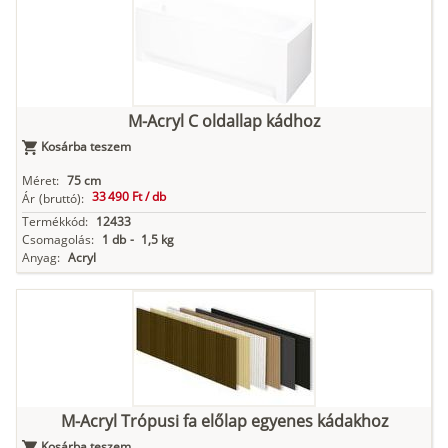
M-Acryl C oldallap kádhoz
Kosárba teszem
Méret:
75 cm
33 490 Ft /
db
Ár
(bruttó):
Termékkód:
12433
Csomagolás:
1 db
-
1,5 kg
Anyag:
Acryl
M-Acryl Trópusi fa előlap egyenes kádakhoz
Kosárba teszem