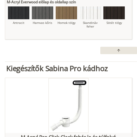
M-Acryl Everwood előlap és oldallap szín
Antracit
Hamvas kőris
Homok tölgy
Skandináv
Sötét tölgy
feher
arrow_upward
Kiegészítők Sabina Pro kádhoz