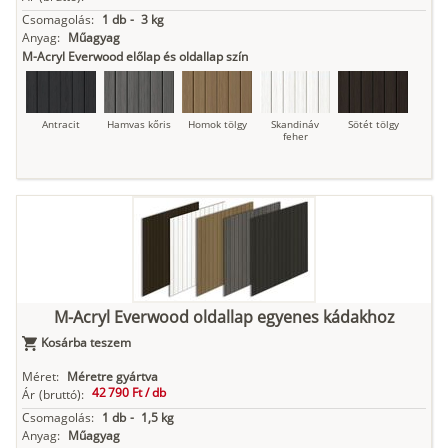
Csomagolás:
1 db
-
3 kg
Anyag:
Műagyag
M-Acryl Everwood előlap és oldallap szín
Antracit
Hamvas kőris
Homok tölgy
Skandináv
Sötét tölgy
feher
M-Acryl Everwood oldallap egyenes kádakhoz
Kosárba teszem
Méret:
Méretre gyártva
42 790 Ft /
db
Ár
(bruttó):
Csomagolás:
1 db
-
1,5 kg
Anyag:
Műagyag