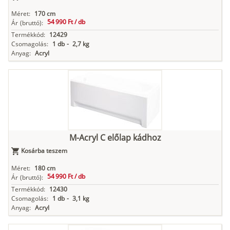
Méret:
170 cm
54 990 Ft /
db
Ár
(bruttó):
Termékkód:
12429
Csomagolás:
1 db
-
2,7 kg
Anyag:
Acryl
M-Acryl C előlap kádhoz
Kosárba teszem
Méret:
180 cm
54 990 Ft /
db
Ár
(bruttó):
Termékkód:
12430
Csomagolás:
1 db
-
3,1 kg
Anyag:
Acryl