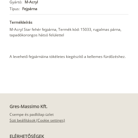
Gyártó:
M-Acryl
Típus:
Fejpárna
Termékleírás
M-Acryl Star fehér fejpárna, Termék kód: 15033, rugalmas párna,
tapadókorongos hátsó felülettel
A levehető fejpárnáina tökéletes kiegészítő a kellemes fürdőzéshez.
Gres-Massimo Kft.
Csempe és padlólap üzlet
Süti beállítások (Cookie settings)
ELÉRHETŐSÉGEK