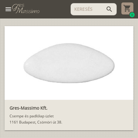
menu
search
0
Gres-Massimo Kft.
Csempe és padlólap üzlet
1161 Budapest, Csömöri út 38.