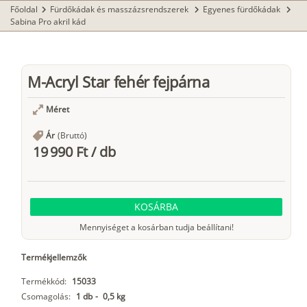
Főoldal
Fürdőkádak és masszázsrendszerek
Egyenes fürdőkádak
chevron_right
chevron_right
chevron_right
Sabina Pro akril kád
M-Acryl Star fehér fejpárna
Méret
Ár
(Bruttó)
19 990 Ft
/
db
KOSÁRBA
Mennyiséget a kosárban tudja beállítani!
Termékjellemzők
Termékkód:
15033
Csomagolás:
1 db
-
0,5 kg