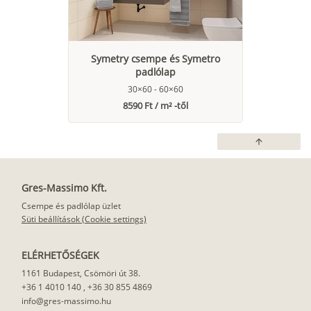
Symetry csempe és Symetro
padlólap
30×60 - 60×60
8590 Ft / m² -től
arrow_upward
Gres-Massimo Kft.
Csempe és padlólap üzlet
Süti beállítások (Cookie settings)
ELÉRHETŐSÉGEK
1161 Budapest, Csömöri út 38.
+36 1 4010 140
,
+36 30 855 4869
info@gres-massimo.hu