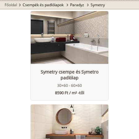
Főoldal
Csempék és padlólapok
Paradyz
Symetry
chevron_right
chevron_right
chevron_right
Symetry csempe és Symetro
padlólap
30×60 - 60×60
8590 Ft / m² -től