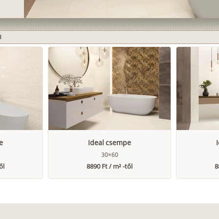
l
e
Ideal csempe
30×60
ől
8890 Ft / m² -től
8