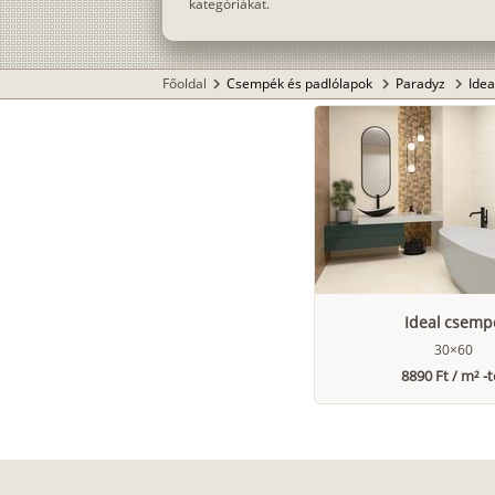
kategóriákat.
Főoldal
Csempék és padlólapok
Paradyz
Idea
chevron_right
chevron_right
chevron_right
Ideal csemp
30×60
8890 Ft / m² -t