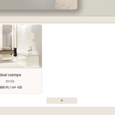
Ideal csempe
30×60
890 Ft / m² -től
arrow_upward