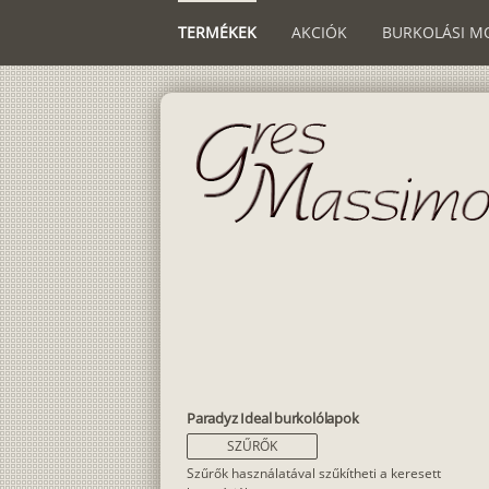
TERMÉKEK
AKCIÓK
BURKOLÁSI M
Paradyz Ideal burkolólapok
SZŰRŐK
Szűrők használatával szűkítheti a keresett