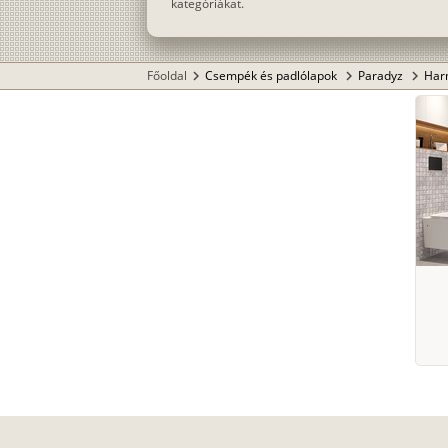
kategóriákat.
Főoldal
Csempék és padlólapok
Paradyz
Har
chevron_right
chevron_right
chevron_right