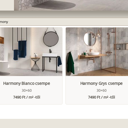
mony
Harmony Bianco csempe
Harmony Grys csempe
30×60
30×60
7490 Ft / m² -től
7490 Ft / m² -től