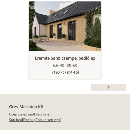
Eremite Sand csempe, padlólap
6,6×40 - 30×60
7190 Ft / m² -től
arrow_upward
Gres-Massimo Kft.
Csempe és padlólap üzlet
Süti beállítások (Cookie settings)