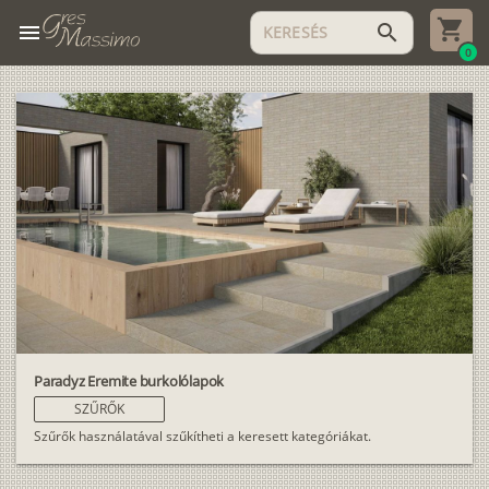
menu
search
0
Paradyz Eremite burkolólapok
SZŰRŐK
Szűrők használatával szűkítheti a keresett kategóriákat.