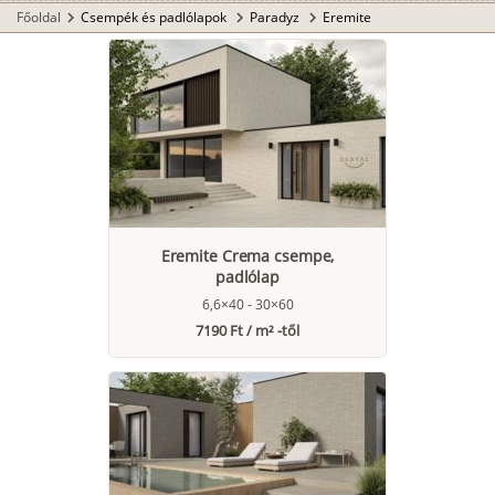
Főoldal
Csempék és padlólapok
Paradyz
Eremite
chevron_right
chevron_right
chevron_right
Eremite Crema csempe,
padlólap
6,6×40 - 30×60
7190 Ft / m² -től