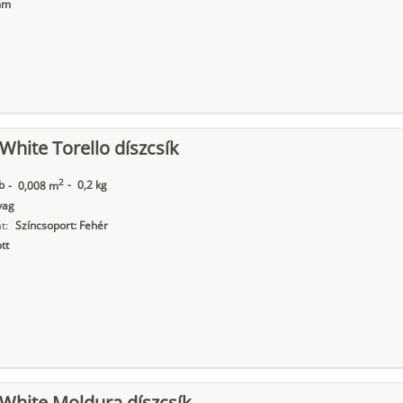
mm
 White Torello díszcsík
2
b
-
0,2 kg
-
0,008 m
yag
t:
Színcsoport: Fehér
tt
 White Moldura díszcsík