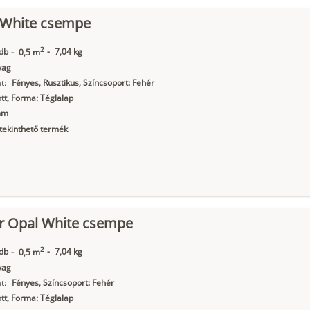
l White csempe
2
db
-
7,04 kg
-
0,5 m
yag
t:
Fényes, Rusztikus, Színcsoport: Fehér
t, Forma: Téglalap
mm
ekinthető termék
or Opal White csempe
2
db
-
7,04 kg
-
0,5 m
yag
t:
Fényes, Színcsoport: Fehér
t, Forma: Téglalap