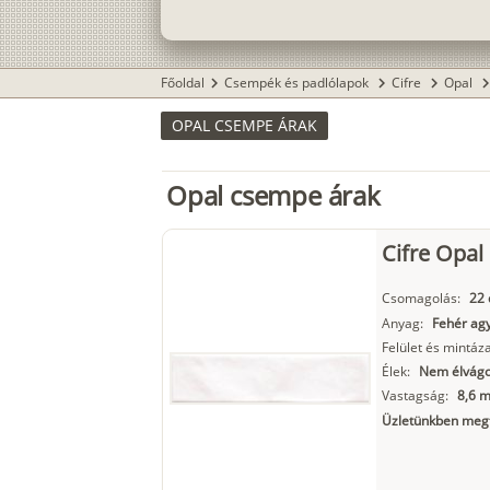
Főoldal
Csempék és padlólapok
Cifre
Opal
chevron_right
chevron_right
chevron_right
chevron_r
OPAL CSEMPE ÁRAK
Opal csempe árak
Cifre Opa
Csomagolás:
22 
Anyag:
Fehér ag
Felület és mintáza
Élek:
Nem élvágot
Vastagság:
8,6 
Üzletünkben megt