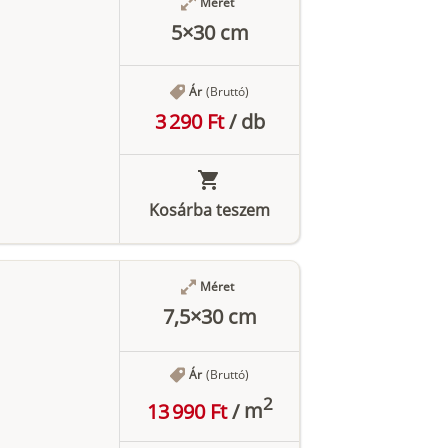
Méret
5×30 cm
Ár
(Bruttó)
3 290 Ft
/
db
Kosárba teszem
Méret
7,5×30 cm
Ár
(Bruttó)
2
13 990 Ft
/
m