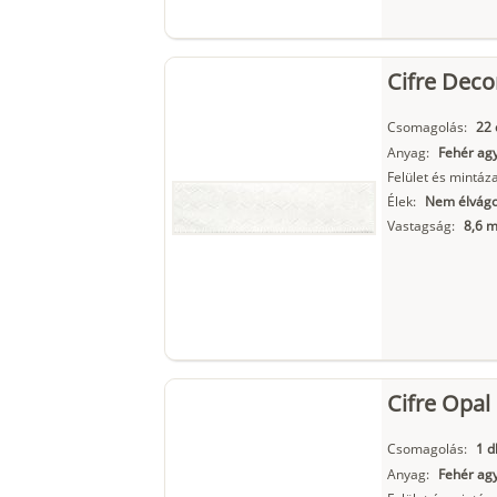
Cifre Dec
Csomagolás:
22 
Anyag:
Fehér ag
Felület és mintáza
Élek:
Nem élvágot
Vastagság:
8,6 
Cifre Opal
Csomagolás:
1 d
Anyag:
Fehér ag