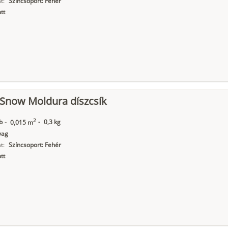
t:
Színcsoport: Fehér
tt
 Snow Moldura díszcsík
2
b
-
0,3 kg
-
0,015 m
yag
t:
Színcsoport: Fehér
tt