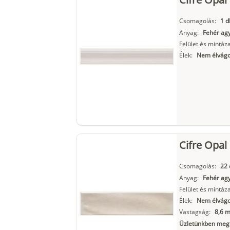
Csomagolás:
1 d
Anyag:
Fehér ag
Felület és mintáza
Élek:
Nem élvágo
Cifre Opal
Csomagolás:
22 
Anyag:
Fehér ag
Felület és mintáza
Élek:
Nem élvágot
Vastagság:
8,6 
Üzletünkben megt