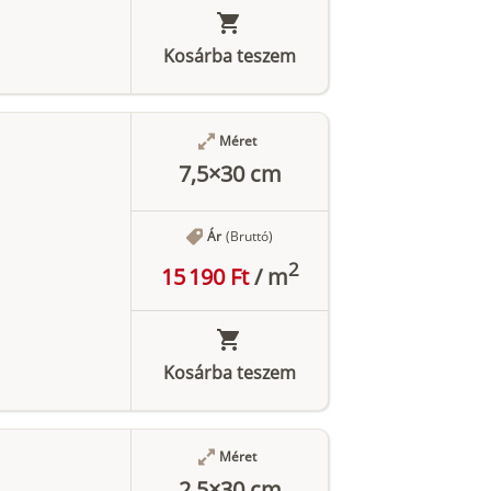
Kosárba teszem
Méret
7,5×30 cm
Ár
(Bruttó)
2
15 190 Ft
/
m
Kosárba teszem
Méret
2,5×30 cm