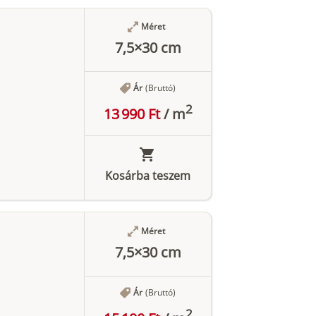
Méret
7,5×30 cm
Ár
(Bruttó)
2
13 990 Ft
/
m
Kosárba teszem
Méret
7,5×30 cm
Ár
(Bruttó)
2