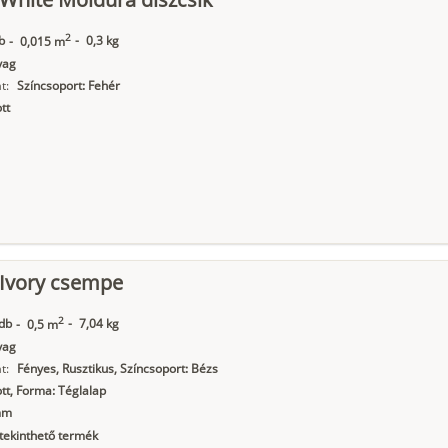
2
b
-
0,3 kg
-
0,015 m
yag
t:
Színcsoport: Fehér
tt
 Ivory csempe
2
db
-
7,04 kg
-
0,5 m
yag
t:
Fényes, Rusztikus, Színcsoport: Bézs
t, Forma: Téglalap
mm
ekinthető termék