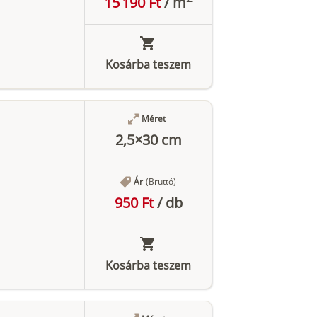
15 190 Ft
/
m
Kosárba teszem
Méret
2,5×30 cm
Ár
(Bruttó)
950 Ft
/
db
Kosárba teszem