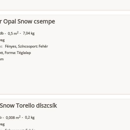
or Opal Snow csempe
2
db
-
7,04 kg
-
0,5 m
yag
t:
Fényes, Színcsoport: Fehér
t, Forma: Téglalap
mm
 Snow Torello díszcsík
2
b
-
0,2 kg
-
0,008 m
yag