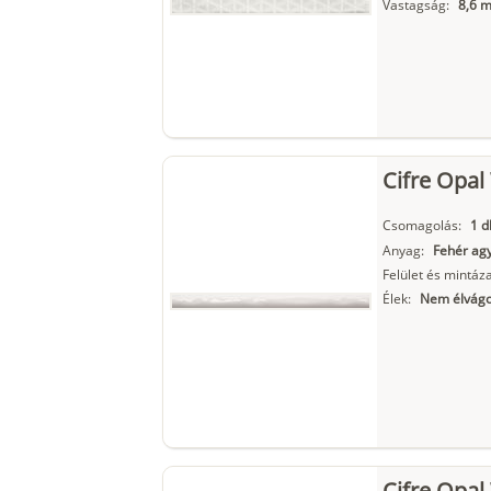
Vastagság:
8,6 
Cifre Opal
Csomagolás:
1 d
Anyag:
Fehér ag
Felület és mintáza
Élek:
Nem élvágo
Cifre Opal