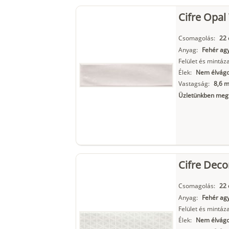
Cifre Opa
Csomagolás:
22 
Anyag:
Fehér ag
Felület és mintáza
Élek:
Nem élvágot
Vastagság:
8,6 
Üzletünkben megt
Cifre Dec
Csomagolás:
22 
Anyag:
Fehér ag
Felület és mintáza
Élek:
Nem élvágot