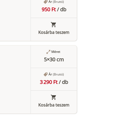
Ár
(Bruttó)
950 Ft
/
db
Kosárba teszem
Méret
5×30 cm
Ár
(Bruttó)
3 290 Ft
/
db
Kosárba teszem