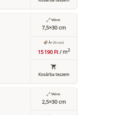
Méret
7,5×30 cm
Ár
(Bruttó)
2
15 190 Ft
/
m
Kosárba teszem
Méret
2,5×30 cm