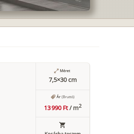
Méret
7,5×30 cm
Ár
(Bruttó)
2
13 990 Ft
/
m
Kosárba teszem