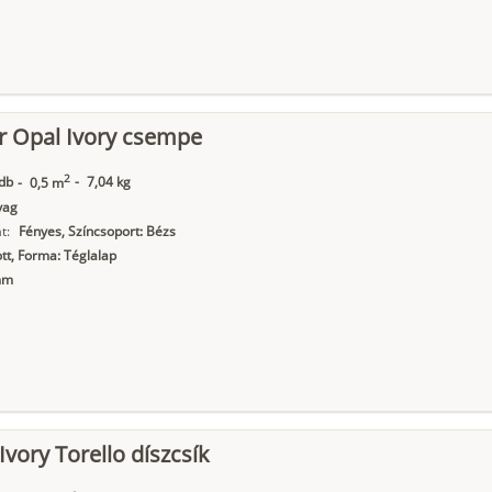
r Opal Ivory csempe
2
db
-
7,04 kg
-
0,5 m
yag
t:
Fényes, Színcsoport: Bézs
t, Forma: Téglalap
mm
Ivory Torello díszcsík