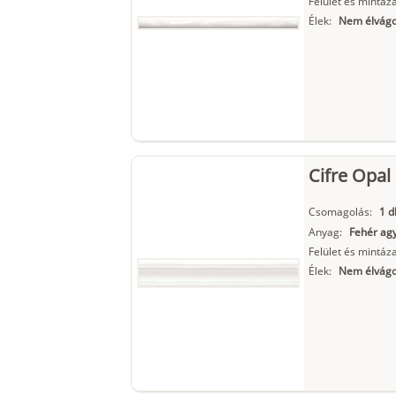
Felület és mintáza
Élek:
Nem élvágo
Cifre Opal
Csomagolás:
1 d
Anyag:
Fehér ag
Felület és mintáza
Élek:
Nem élvágo