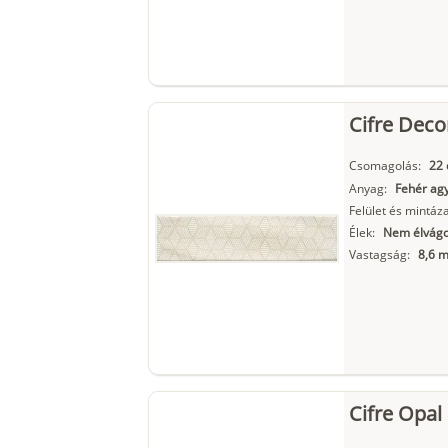
Cifre Deco
Csomagolás:
22 
Anyag:
Fehér ag
Felület és mintáza
Élek:
Nem élvágot
Vastagság:
8,6 
Cifre Opal 