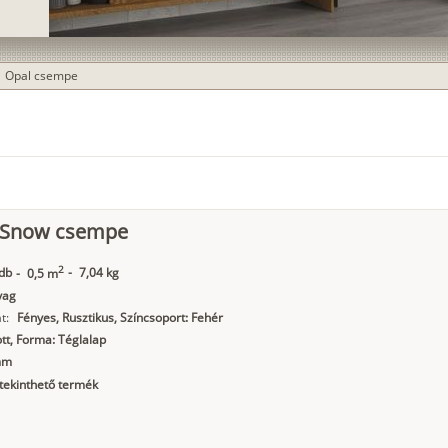
Opal csempe
ight
l Snow csempe
2
db
-
7,04 kg
-
0,5 m
yag
t:
Fényes, Rusztikus, Színcsoport: Fehér
t, Forma: Téglalap
mm
ekinthető termék