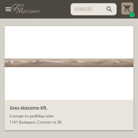
menu
search
0
Gres-Massimo Kft.
Csempe és padlólap üzlet
1161 Budapest, Csömöri út 38.