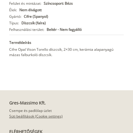
Felület és mintázat:
Színcsoport: Bézs
Élek:
Nem élvágott
Gyártó:
Cifre (Spanyol)
Típus:
Díszcsík (falra)
Felhasználási terület:
Beltér - Nem fagyálló
Termékleírás
Cifre Opal Vison Torello díszcsík, 2×30 cm, kerámia alapanyagú
mázas falburkoló díszcsík.
Gres-Massimo Kft.
Csempe és padlólap üzlet
Süti beállítások (Cookie settings)
ELÉRHETŐSÉGEK