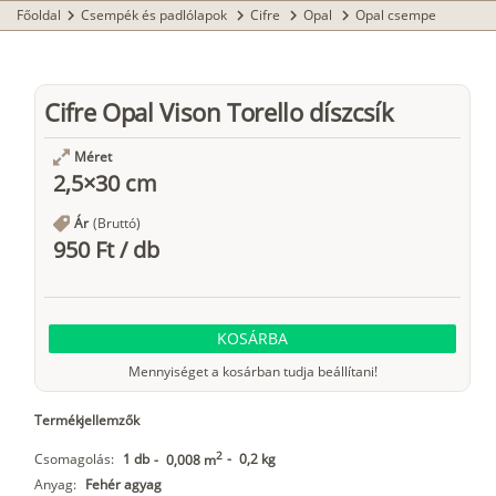
Főoldal
Csempék és padlólapok
Cifre
Opal
Opal csempe
chevron_right
chevron_right
chevron_right
chevron_right
Cifre Opal Vison Torello díszcsík
Méret
2,5×30 cm
Ár
(Bruttó)
950 Ft
/
db
KOSÁRBA
Mennyiséget a kosárban tudja beállítani!
Termékjellemzők
2
Csomagolás:
1 db
-
0,2 kg
-
0,008 m
Anyag:
Fehér agyag