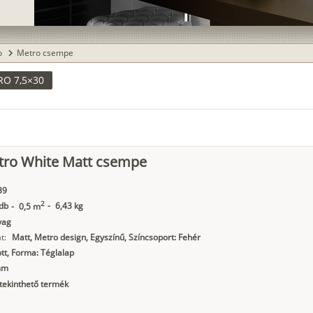
o
Metro csempe
chevron_right
O 7,5×30
tro White Matt csempe
39
2
db
-
6,43 kg
-
0,5 m
yag
t:
Matt, Metro design, Egyszínű, Színcsoport: Fehér
t, Forma: Téglalap
mm
ekinthető termék