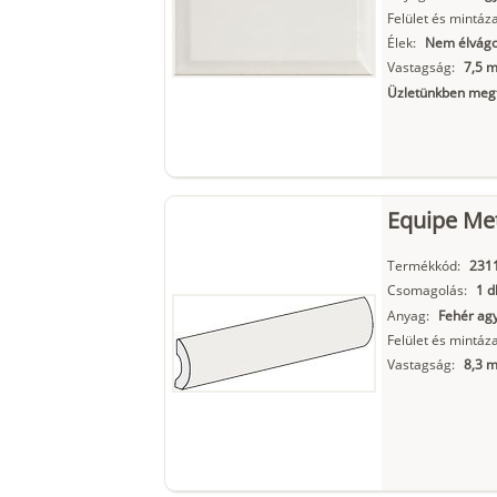
Felület és mintáza
Élek:
Nem élvágot
Vastagság:
7,5 
Üzletünkben megt
Equipe Met
Termékkód:
231
Csomagolás:
1 d
Anyag:
Fehér ag
Felület és mintáza
Vastagság:
8,3 