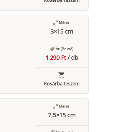
Méret
3×15 cm
Ár
(Bruttó)
1 290 Ft
/
db
Kosárba teszem
Méret
7,5×15 cm