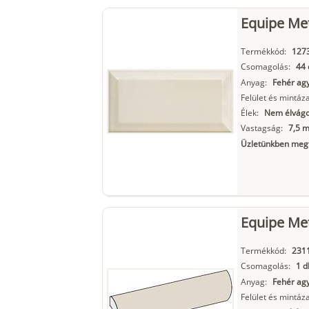
Equipe Me
Termékkód:
127
Csomagolás:
44 
Anyag:
Fehér ag
Felület és mintáza
Élek:
Nem élvágot
Vastagság:
7,5 
Üzletünkben megt
Equipe Met
Termékkód:
231
Csomagolás:
1 d
Anyag:
Fehér ag
Felület és mintáza