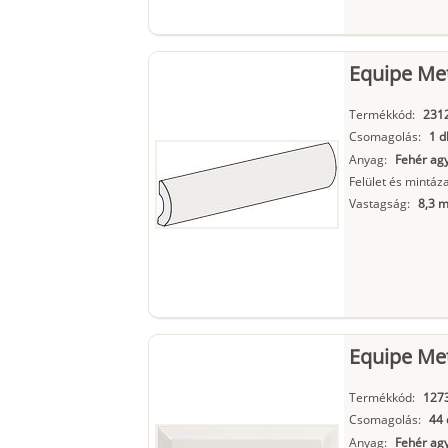
Equipe Met
Termékkód:
231
Csomagolás:
1 d
Anyag:
Fehér ag
Felület és mintáza
Vastagság:
8,3 
Equipe Me
Termékkód:
127
Csomagolás:
44 
Anyag:
Fehér ag