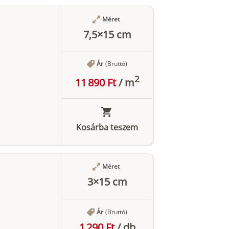
Méret
7,5×15 cm
Ár
(Bruttó)
2
11 890 Ft
/
m
Kosárba teszem
Méret
3×15 cm
Ár
(Bruttó)
1 290 Ft
/
db