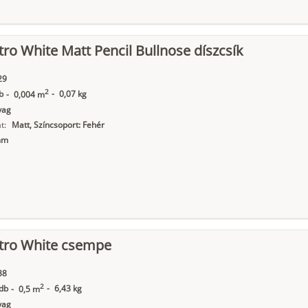
ro White Matt Pencil Bullnose díszcsík
29
2
b
-
0,07 kg
-
0,004 m
yag
t:
Matt, Színcsoport: Fehér
mm
tro White csempe
38
2
db
-
6,43 kg
-
0,5 m
yag