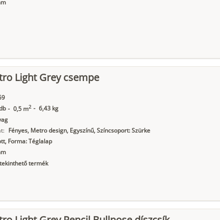
mm
tro Light Grey csempe
59
2
db
-
6,43 kg
-
0,5 m
yag
t:
Fényes, Metro design, Egyszínű, Színcsoport: Szürke
t, Forma: Téglalap
mm
ekinthető termék
ro Light Grey Pencil Bullnose díszcsík