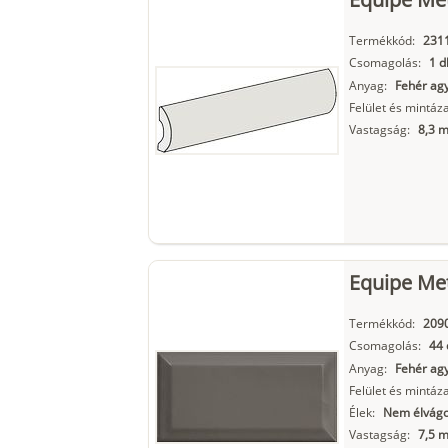
Termékkód:
231
Csomagolás:
1 d
Anyag:
Fehér ag
Felület és mintáza
Vastagság:
8,3 
Equipe Me
Termékkód:
209
Csomagolás:
44 
Anyag:
Fehér ag
Felület és mintáza
Élek:
Nem élvágot
Vastagság:
7,5 