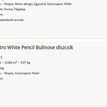
t:
Fényes, Metro design, Egyszínű, Színcsoport: Fehér
t, Forma: Téglalap
mm
ekinthető termék
ro White Pencil Bullnose díszcsík
15
2
b
-
0,07 kg
-
0,004 m
yag
t:
Fényes, Színcsoport: Fehér
mm