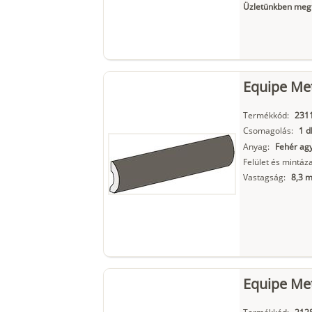
Üzletünkben megt
Equipe Met
Termékkód:
231
Csomagolás:
1 d
Anyag:
Fehér ag
Felület és mintáza
Vastagság:
8,3 
Equipe Me