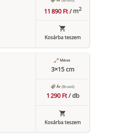
Ár
(Bruttó)
2
11 890 Ft
/
m
Kosárba teszem
Méret
3×15 cm
Ár
(Bruttó)
1 290 Ft
/
db
Kosárba teszem