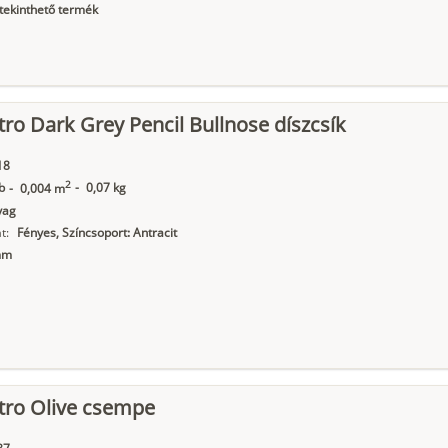
ekinthető termék
ro Dark Grey Pencil Bullnose díszcsík
18
2
b
-
0,07 kg
-
0,004 m
yag
t:
Fényes, Színcsoport: Antracit
mm
tro Olive csempe