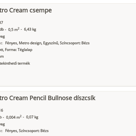
tro Cream csempe
37
2
db
-
6,43 kg
-
0,5 m
yag
t:
Fényes, Metro design, Egyszínű, Színcsoport: Bézs
t, Forma: Téglalap
mm
ekinthető termék
ro Cream Pencil Bullnose díszcsík
16
2
b
-
0,07 kg
-
0,004 m
yag
t:
Fényes, Színcsoport: Bézs