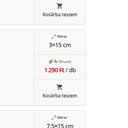
Kosárba teszem
Méret
3×15 cm
Ár
(Bruttó)
1 290 Ft
/
db
Kosárba teszem
Méret
7,5×15 cm