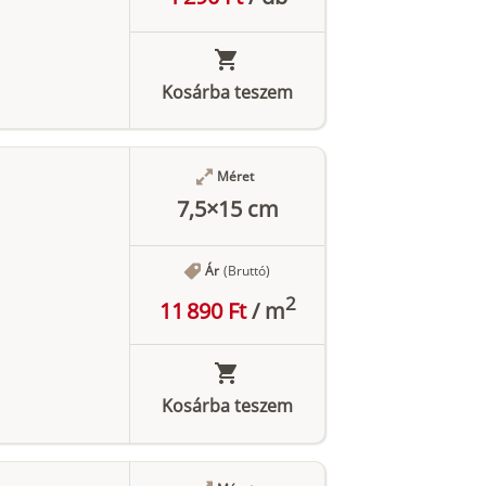
Kosárba teszem
Méret
7,5×15 cm
Ár
(Bruttó)
2
11 890 Ft
/
m
Kosárba teszem