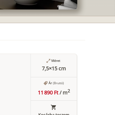
Méret
7,5×15 cm
Ár
(Bruttó)
2
11 890 Ft
/
m
Kosárba teszem