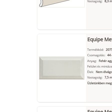
Vastagság:
8,3 
Equipe Me
Termékkód:
207
Csomagolás:
44 
Anyag:
Fehér ag
Felület és mintáza
Élek:
Nem élvágot
Vastagság:
7,5 
Üzletünkben megt
Equipe Met