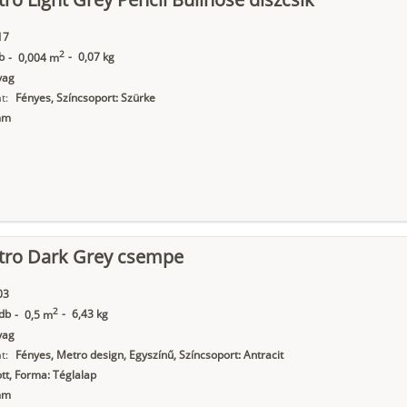
17
2
b
-
0,07 kg
-
0,004 m
yag
t:
Fényes, Színcsoport: Szürke
mm
tro Dark Grey csempe
03
2
db
-
6,43 kg
-
0,5 m
yag
t:
Fényes, Metro design, Egyszínű, Színcsoport: Antracit
t, Forma: Téglalap
mm