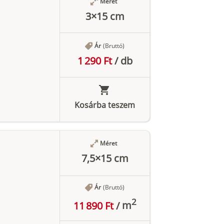
Méret
3×15 cm
Ár
(Bruttó)
1 290 Ft
/
db
Kosárba teszem
Méret
7,5×15 cm
Ár
(Bruttó)
2
11 890 Ft
/
m