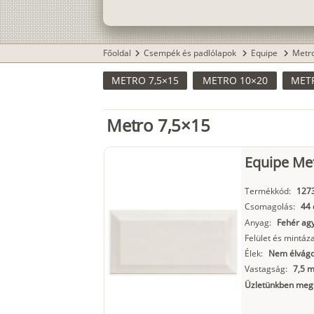
Főoldal
Csempék és padlólapok
Equipe
Metr
chevron_right
chevron_right
chevron_right
METRO 7,5×15
METRO 10×20
METR
Metro 7,5×15
Equipe Me
Termékkód:
127
Csomagolás:
44 
Anyag:
Fehér ag
Felület és mintáza
Élek:
Nem élvágot
Vastagság:
7,5 
Üzletünkben megt