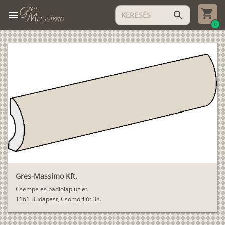
menu
search
0
Gres-Massimo Kft.
Csempe és padlólap üzlet
1161 Budapest, Csömöri út 38.