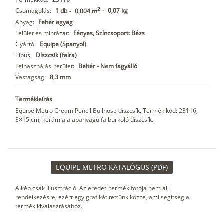
2
Csomagolás:
1 db
-
0,07 kg
-
0,004 m
Anyag:
Fehér agyag
Felület és mintázat:
Fényes, Színcsoport: Bézs
Gyártó:
Equipe (Spanyol)
Típus:
Díszcsík (falra)
Felhasználási terület:
Beltér - Nem fagyálló
Vastagság:
8,3 mm
Termékleírás
Equipe Metro Cream Pencil Bullnose díszcsík, Termék kód: 23116,
3×15 cm, kerámia alapanyagú falburkoló díszcsík.
EQUIPE METRO KATALÓGUS (PDF)
A kép csak illusztráció. Az eredeti termék fotója nem áll
rendelkezésre, ezért egy grafikát tettünk közzé, ami segitség a
termék kiválasztásához.