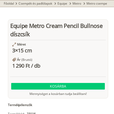
Főoldal
Csempék és padlólapok
Equipe
Metro
Metro csempe
chevron_right
chevron_right
chevron_right
chevron_right
Equipe Metro Cream Pencil Bullnose
díszcsík
Méret
3×15 cm
Ár
(Bruttó)
1 290 Ft
/
db
KOSÁRBA
Mennyiséget a kosárban tudja beállítani!
Termékjellemzők
Termékkód:
23116