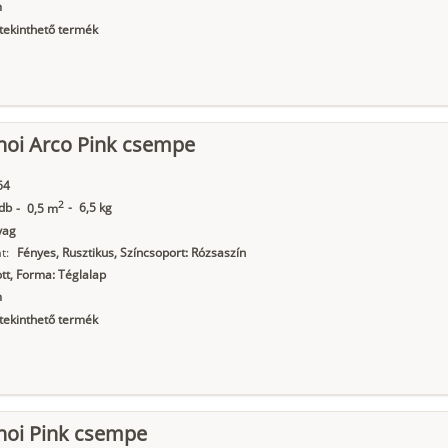
m
ekinthető termék
noi Arco Pink csempe
64
2
db
-
6,5 kg
-
0,5 m
yag
t:
Fényes, Rusztikus, Színcsoport: Rózsaszín
t, Forma: Téglalap
m
ekinthető termék
noi Pink csempe