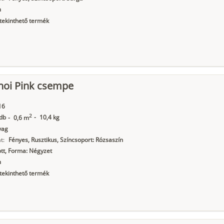
m
ekinthető termék
noi Pink csempe
16
2
db
-
10,4 kg
-
0,6 m
yag
t:
Fényes, Rusztikus, Színcsoport: Rózsaszín
tt, Forma: Négyzet
m
ekinthető termék