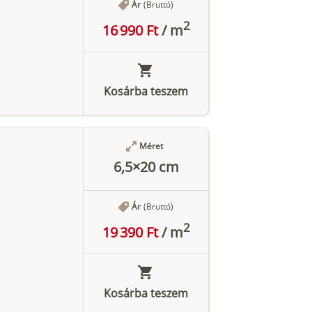
Ár
(Bruttó)
2
16 990 Ft
/
m
Kosárba teszem
Méret
6,5×20 cm
Ár
(Bruttó)
2
19 390 Ft
/
m
Kosárba teszem