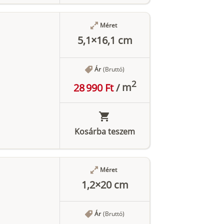
Méret
5,1×16,1 cm
Ár
(Bruttó)
2
28 990 Ft
/
m
Kosárba teszem
Méret
1,2×20 cm
Ár
(Bruttó)