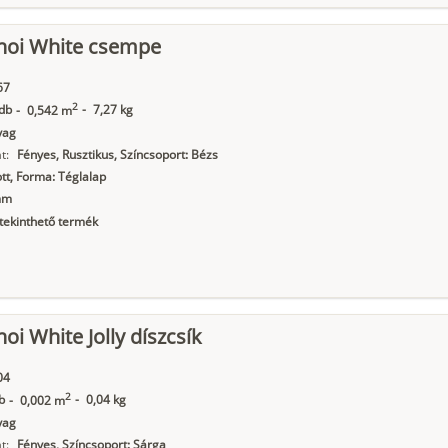
noi White csempe
67
2
db
-
7,27 kg
-
0,542 m
yag
t:
Fényes, Rusztikus, Színcsoport: Bézs
t, Forma: Téglalap
mm
ekinthető termék
oi White Jolly díszcsík
04
2
b
-
0,04 kg
-
0,002 m
yag
t:
Fényes, Színcsoport: Sárga