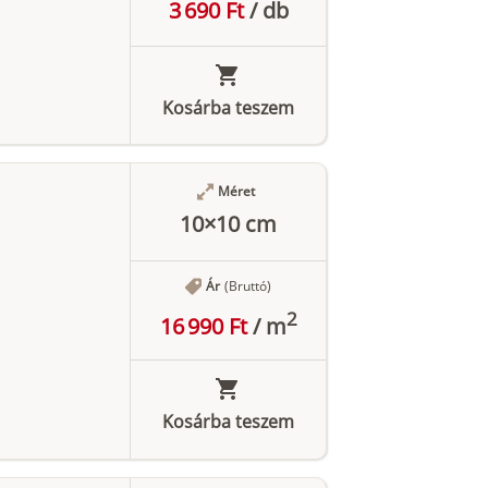
3 690 Ft
/
db
Kosárba teszem
Méret
10×10 cm
Ár
(Bruttó)
2
16 990 Ft
/
m
Kosárba teszem