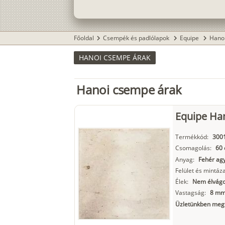
Főoldal
Csempék és padlólapok
Equipe
Hano
chevron_right
chevron_right
chevron_right
HANOI CSEMPE ÁRAK
Hanoi csempe árak
Equipe Ha
Termékkód:
300
Csomagolás:
60 
Anyag:
Fehér ag
Felület és mintáza
Élek:
Nem élvágo
Vastagság:
8 m
Üzletünkben megt