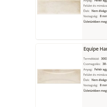
Anyag:
Fehér ag
Felület és mintáza
Élek:
Nem élvágot
Vastagság:
8 m
Üzletünkben megt
Equipe Ha
Termékkód:
300
Csomagolás:
38 
Anyag:
Fehér ag
Felület és mintáza
Élek:
Nem élvágot
Vastagság:
8 m
Üzletünkben megt