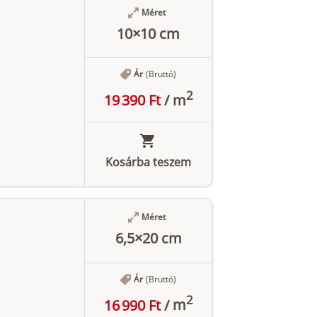
Méret
10×10 cm
Ár
(Bruttó)
2
19 390 Ft
/
m
Kosárba teszem
Méret
6,5×20 cm
Ár
(Bruttó)
2
16 990 Ft
/
m