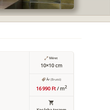
Méret
10×10 cm
Ár
(Bruttó)
2
16 990 Ft
/
m
Kosárba teszem