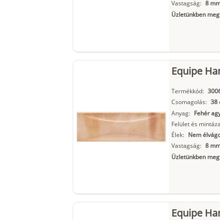
Vastagság:
8 m
Üzletünkben megt
Equipe Ha
Termékkód:
300
Csomagolás:
38 
Anyag:
Fehér ag
Felület és mintáza
Élek:
Nem élvágot
Vastagság:
8 m
Üzletünkben megt
Equipe Ha