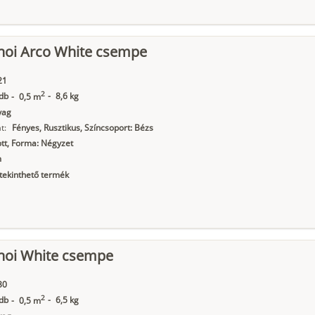
noi Arco White csempe
21
2
db
-
8,6 kg
-
0,5 m
yag
t:
Fényes, Rusztikus, Színcsoport: Bézs
tt, Forma: Négyzet
m
ekinthető termék
noi White csempe
30
2
db
-
6,5 kg
-
0,5 m