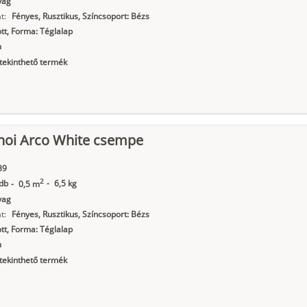
yag
t:
Fényes, Rusztikus, Színcsoport: Bézs
t, Forma: Téglalap
m
ekinthető termék
noi Arco White csempe
39
2
db
-
6,5 kg
-
0,5 m
yag
t:
Fényes, Rusztikus, Színcsoport: Bézs
t, Forma: Téglalap
m
ekinthető termék