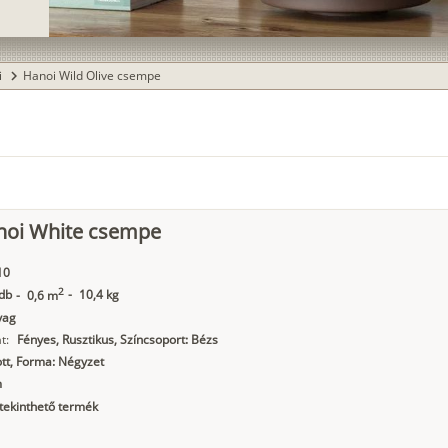
i
Hanoi Wild Olive csempe
chevron_right
noi White csempe
10
2
db
-
10,4 kg
-
0,6 m
yag
t:
Fényes, Rusztikus, Színcsoport: Bézs
tt, Forma: Négyzet
m
ekinthető termék