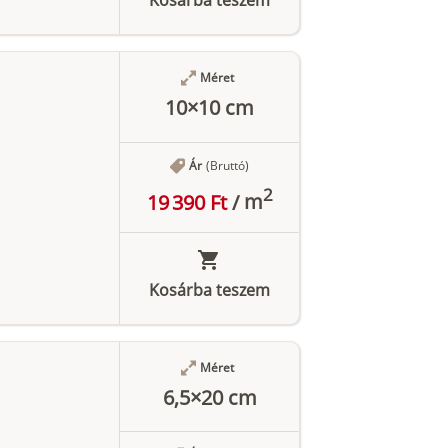
Méret
10×10 cm
Ár
(Bruttó)
2
19 390 Ft
/
m
Kosárba teszem
Méret
6,5×20 cm