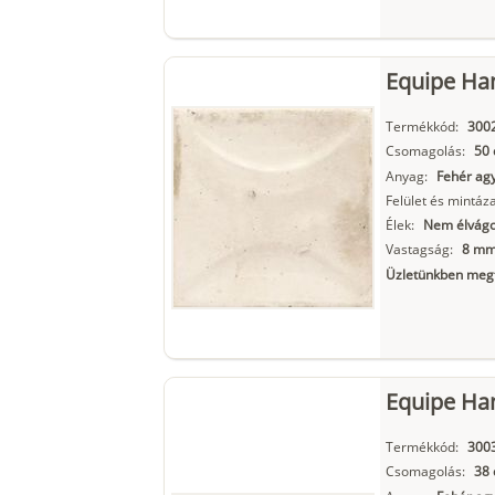
Equipe Ha
Termékkód:
300
Csomagolás:
50 
Anyag:
Fehér ag
Felület és mintáza
Élek:
Nem élvágo
Vastagság:
8 m
Üzletünkben megt
Equipe Ha
Termékkód:
300
Csomagolás:
38 