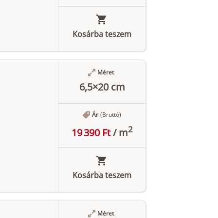
Kosárba teszem
Méret
6,5×20 cm
Ár
(Bruttó)
2
19 390 Ft
/
m
Kosárba teszem
Méret