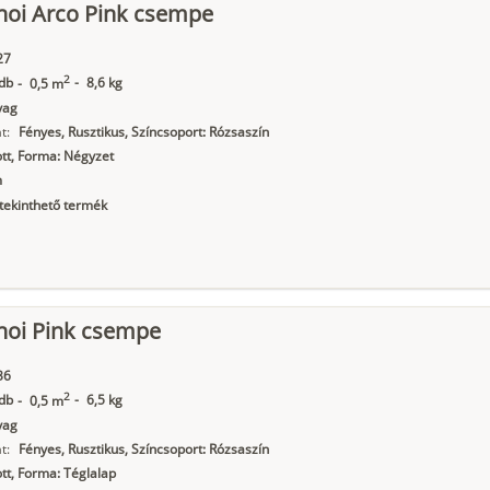
noi Arco Pink csempe
27
2
db
-
8,6 kg
-
0,5 m
yag
t:
Fényes, Rusztikus, Színcsoport: Rózsaszín
tt, Forma: Négyzet
m
ekinthető termék
noi Pink csempe
36
2
db
-
6,5 kg
-
0,5 m
yag
t:
Fényes, Rusztikus, Színcsoport: Rózsaszín
t, Forma: Téglalap