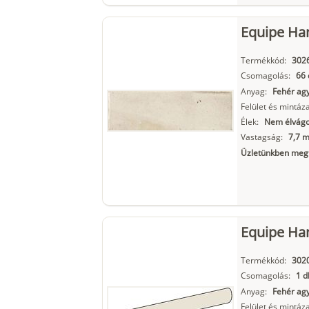
Equipe Ha
Termékkód:
302
Csomagolás:
66 
Anyag:
Fehér ag
Felület és mintáza
Élek:
Nem élvágot
Vastagság:
7,7 
Üzletünkben megt
Equipe Han
Termékkód:
302
Csomagolás:
1 d
Anyag:
Fehér ag
Felület és mintáza