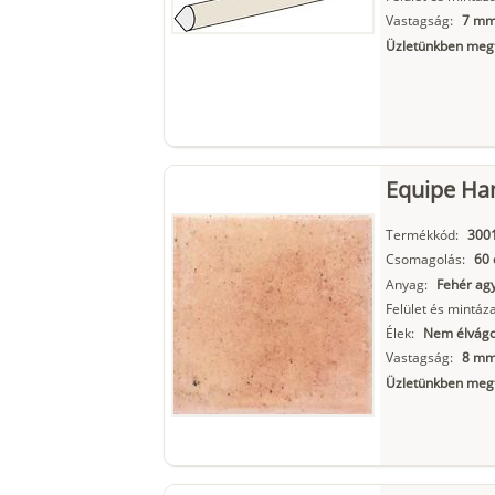
Vastagság:
7 m
Üzletünkben megt
Equipe Ha
Termékkód:
300
Csomagolás:
60 
Anyag:
Fehér ag
Felület és mintáza
Élek:
Nem élvágo
Vastagság:
8 m
Üzletünkben megt