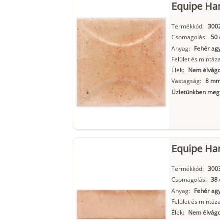
Equipe Ha
Termékkód:
300
Csomagolás:
50 
Anyag:
Fehér ag
Felület és mintáza
Élek:
Nem élvágo
Vastagság:
8 m
Üzletünkben megt
Equipe Ha
Termékkód:
300
Csomagolás:
38 
Anyag:
Fehér ag
Felület és mintáza
Élek:
Nem élvágot