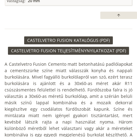
Vastagság:
20 mm
arrow_upward
CASTELVETRO FUSION KATALÓGUS (PDF)
CASTELVETRO FUSION TELJESÍTMÉNYNYILATKOZAT (PDF)
A Castelvetro Fusion Cemento matt betonhatású padlólapokat
a cementszürke színe miatt válasszák konyha és nappali
burkolására. Mivel fagyálló burkolólapról van szó, ezért terasz
burkolására is ajánlott és a 30x60-as méret akár R11
csúszásmentes felülettel is rendelhető. Fürdőszoba falra is jó
választás a 30x60-as méretű burkolólap, amit a szérián belüli
másik színű lappal kombinálva és a mozaik dekorral
kiegészítve egy csodálatos fürdőszobát kapunk. Színe és
mintázata miatt nem igényel gyakori tisztántartást, mert
kevésbé látszik rajta a napi használat nyoma. Három
különböző méretből lehet választani vagy akár a méreteket
kombinálva is egy egyedi megjelenésű burkolat készíthető. A