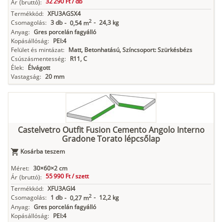
32 290 Ft /
db
Ár
(bruttó):
Termékkód:
XFU3AGSX4
2
Csomagolás:
3 db
-
24,3 kg
-
0,54 m
Anyag:
Gres porcelán fagyálló
Kopásállóság:
PEI:4
Felület és mintázat:
Matt, Betonhatású, Színcsoport: Szürkésbézs
Csúszásmentesség:
R11, C
Élek:
Élvágott
Vastagság:
20 mm
Castelvetro Outfit Fusion Cemento Angolo Interno
Gradone Torato lépcsőlap
Kosárba teszem
Méret:
30×60×2 cm
55 990 Ft /
szett
Ár
(bruttó):
Termékkód:
XFU3AGI4
2
Csomagolás:
1 db
-
12,2 kg
-
0,27 m
Anyag:
Gres porcelán fagyálló
Kopásállóság:
PEI:4