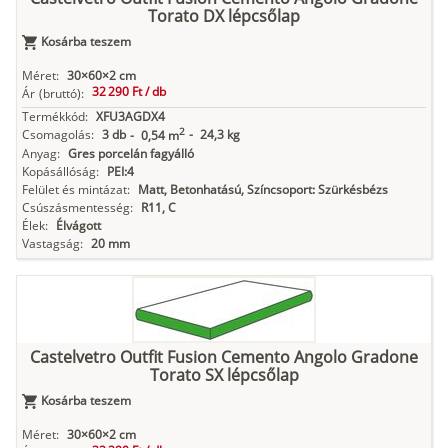
Torato DX lépcsőlap
Kosárba teszem
Méret:
30×60×2 cm
32 290 Ft /
db
Ár
(bruttó):
Termékkód:
XFU3AGDX4
2
Csomagolás:
3 db
-
24,3 kg
-
0,54 m
Anyag:
Gres porcelán fagyálló
Kopásállóság:
PEI:4
Felület és mintázat:
Matt, Betonhatású, Színcsoport: Szürkésbézs
Csúszásmentesség:
R11, C
Élek:
Élvágott
Vastagság:
20 mm
Castelvetro Outfit Fusion Cemento Angolo Gradone
Torato SX lépcsőlap
Kosárba teszem
Méret:
30×60×2 cm