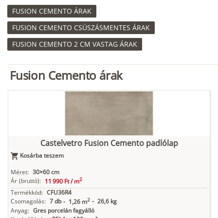
FUSION CEMENTO ÁRAK
FUSION CEMENTO CSÚSZÁSMENTES ÁRAK
FUSION CEMENTO 2 CM VASTAG ÁRAK
Fusion Cemento árak
Castelvetro Fusion Cemento padlólap
Kosárba teszem
Méret:
30×60 cm
2
Ár
(bruttó):
11 990 Ft /
m
Termékkód:
CFU36R4
2
Csomagolás:
7 db
-
26,6 kg
-
1,26 m
Anyag:
Gres porcelán fagyálló