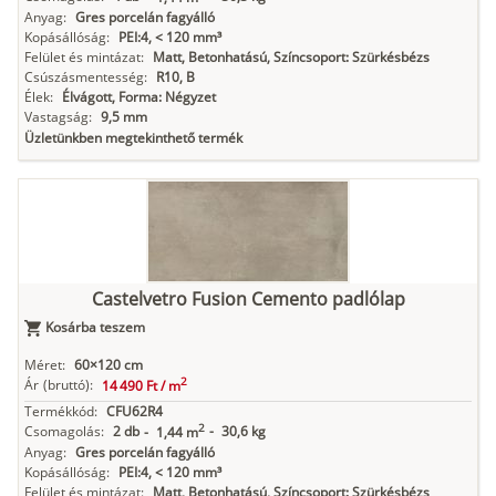
Anyag:
Gres porcelán fagyálló
Kopásállóság:
PEI:4, < 120 mm³
Felület és mintázat:
Matt, Betonhatású, Színcsoport: Szürkésbézs
Csúszásmentesség:
R10, B
Élek:
Élvágott, Forma: Négyzet
Vastagság:
9,5 mm
Üzletünkben megtekinthető termék
Castelvetro Fusion Cemento padlólap
Kosárba teszem
Méret:
60×120 cm
2
Ár
(bruttó):
14 490 Ft /
m
Termékkód:
CFU62R4
2
Csomagolás:
2 db
-
30,6 kg
-
1,44 m
Anyag:
Gres porcelán fagyálló
Kopásállóság:
PEI:4, < 120 mm³
Felület és mintázat:
Matt, Betonhatású, Színcsoport: Szürkésbézs