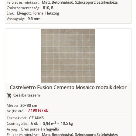
Felület és mintázat:
Matt, Betonhatású, Színcsoport: Szürkésbézs
Csúszásmentesség:
R10, B
Élek:
Élvágott, Forma: Hatszög
Vastagság:
9,5 mm
Castelvetro Fusion Cemento Mosaico mozaik dekor
Kosárba teszem
Méret:
30×30 cm
7 190 Ft /
db
Ár
(bruttó):
Termékkód:
CFU4MS
2
Csomagolás:
6 db
-
10,5 kg
-
0,54 m
Anyag:
Gres porcelán fagyálló
Felület és mintázat:
Matt, Betonhatású, Színcsoport: Szürkésbézs