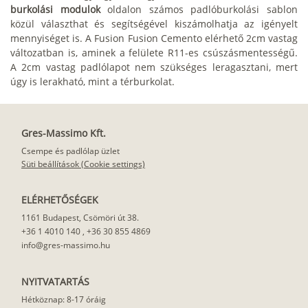
burkolási modulok
oldalon számos padlóburkolási sablon
közül választhat és segítségével kiszámolhatja az igényelt
mennyiséget is. A Fusion Fusion Cemento elérhető 2cm vastag
változatban is, aminek a felülete R11-es csúszásmentességű.
A 2cm vastag padlólapot nem szükséges leragasztani, mert
úgy is lerakható, mint a térburkolat.
Gres-Massimo Kft.
Csempe és padlólap üzlet
Süti beállítások (Cookie settings)
ELÉRHETŐSÉGEK
1161 Budapest, Csömöri út 38.
+36 1 4010 140
,
+36 30 855 4869
info@gres-massimo.hu
NYITVATARTÁS
Hétköznap: 8-17 óráig