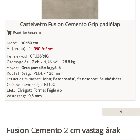
Castelvetro Fusion Cemento Grip padlólap
Kosárba teszem
Méret:
30×60 cm
2
Ár
(bruttó):
11 990 Ft /
m
Termékkód:
CFU36R4G
2
Csomagolás:
7 db
-
26,6 kg
-
1,26 m
Anyag:
Gres porcelán fagyálló
Kopásállóság:
PEI:4, < 120 mm³
Felület és mintázat:
Matt, Betonhatású, Színcsoport: Szürkésbézs
Csúszásmentesség:
R11, C
Élek:
Élvágott, Forma: Téglalap
Vastagság:
9,5 mm
arrow_upward
Fusion Cemento 2 cm vastag árak