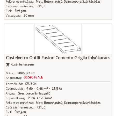
Felület és mintázat:
Matt, Betonhatású, Színcsoport: Szürkésbézs
Csúszásmentesség:
R11, C
Élek:
Élvágott
Vastagság:
20 mm
Castelvetro Outfit Fusion Cemento Griglia folyókarács
Kosárba teszem
Méret:
20×60×2 cm
36 590 Ft /
db
Ár
(bruttó):
Termékkód:
XFU6G4
2
Csomagolás:
4 db
-
21,8 kg
-
0,48 m
Anyag:
Gres porcelán fagyálló
Kopásállóság:
PEI:4, < 120 mm³
Felület és mintázat:
Matt, Betonhatású, Színcsoport: Szürkésbézs
Csúszásmentesség:
R11, C
Élek:
Élvágott