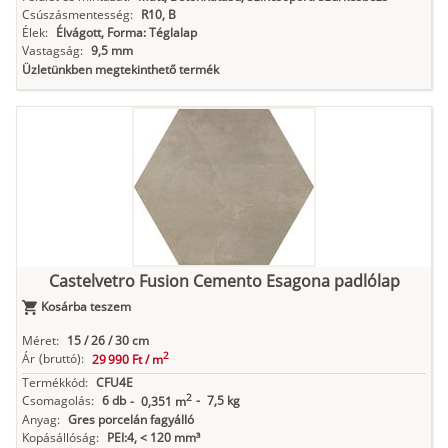
Csúszásmentesség:
R10, B
Élek:
Élvágott, Forma: Téglalap
Vastagság:
9,5 mm
Üzletünkben megtekinthető termék
Castelvetro Fusion Cemento Esagona padlólap
Kosárba teszem
Méret:
15 / 26 / 30 cm
2
Ár
(bruttó):
29 990 Ft /
m
Termékkód:
CFU4E
2
Csomagolás:
6 db
-
7,5 kg
-
0,351 m
Anyag:
Gres porcelán fagyálló
Kopásállóság:
PEI:4, < 120 mm³