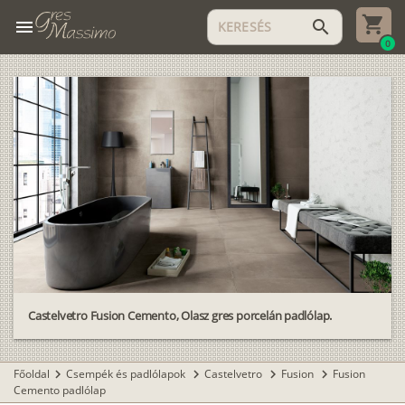
menu
search
0
Castelvetro Fusion Cemento, Olasz gres porcelán padlólap.
Főoldal
Csempék és padlólapok
Castelvetro
Fusion
Fusion
chevron_right
chevron_right
chevron_right
chevron_right
Cemento padlólap