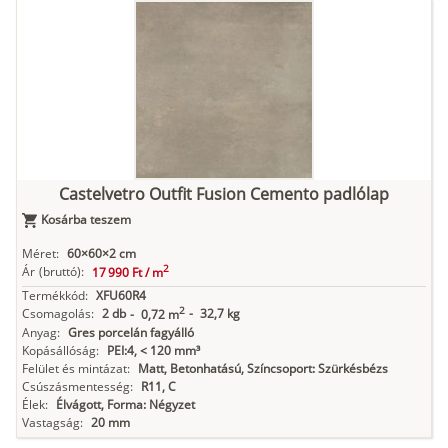
Castelvetro Outfit Fusion Cemento padlólap
Kosárba teszem
Méret:
60×60×2 cm
2
Ár
(bruttó):
17 990 Ft /
m
Termékkód:
XFU60R4
2
Csomagolás:
2 db
-
32,7 kg
-
0,72 m
Anyag:
Gres porcelán fagyálló
Kopásállóság:
PEI:4, < 120 mm³
Felület és mintázat:
Matt, Betonhatású, Színcsoport: Szürkésbézs
Csúszásmentesség:
R11, C
Élek:
Élvágott, Forma: Négyzet
Vastagság:
20 mm