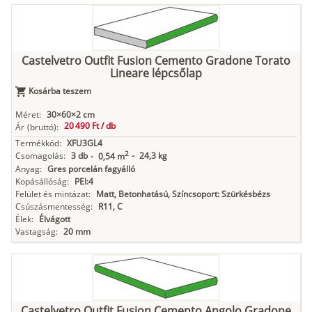
Castelvetro Outfit Fusion Cemento Gradone Torato
Lineare lépcsőlap
Kosárba teszem
Méret:
30×60×2 cm
20 490 Ft /
db
Ár
(bruttó):
Termékkód:
XFU3GL4
2
Csomagolás:
3 db
-
24,3 kg
-
0,54 m
Anyag:
Gres porcelán fagyálló
Kopásállóság:
PEI:4
Felület és mintázat:
Matt, Betonhatású, Színcsoport: Szürkésbézs
Csúszásmentesség:
R11, C
Élek:
Élvágott
Vastagság:
20 mm
Castelvetro Outfit Fusion Cemento Angolo Gradone