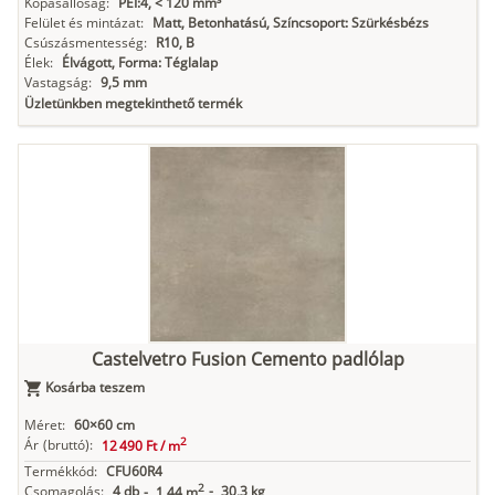
Kopásállóság:
PEI:4, < 120 mm³
Felület és mintázat:
Matt, Betonhatású, Színcsoport: Szürkésbézs
Csúszásmentesség:
R10, B
Élek:
Élvágott, Forma: Téglalap
Vastagság:
9,5 mm
Üzletünkben megtekinthető termék
Castelvetro Fusion Cemento padlólap
Kosárba teszem
Méret:
60×60 cm
2
Ár
(bruttó):
12 490 Ft /
m
Termékkód:
CFU60R4
2
Csomagolás:
4 db
-
30,3 kg
-
1,44 m