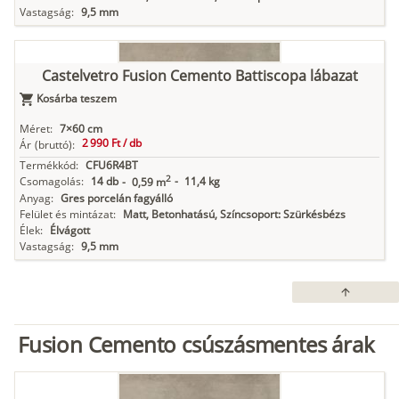
Vastagság:
9,5 mm
Castelvetro Fusion Cemento Battiscopa lábazat
Kosárba teszem
Méret:
7×60 cm
2 990 Ft /
db
Ár
(bruttó):
Termékkód:
CFU6R4BT
2
Csomagolás:
14 db
-
11,4 kg
-
0,59 m
Anyag:
Gres porcelán fagyálló
Felület és mintázat:
Matt, Betonhatású, Színcsoport: Szürkésbézs
Élek:
Élvágott
Vastagság:
9,5 mm
arrow_upward
Fusion Cemento csúszásmentes árak