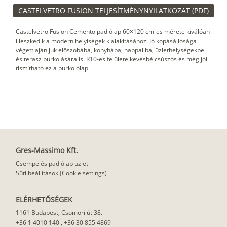
CASTELVETRO FUSION TELJESÍTMÉNYNYILATKOZAT (PDF)
Castelvetro Fusion Cemento padlólap 60×120 cm-es mérete kiválóan
illeszkedik a modern helyiségek kialakitásához. Jó kopásállósága
végett ajánljuk előszobába, konyhába, nappaliba, üzlethelységekbe
és terasz burkolására is. R10-es felülete kevésbé csúszós és még jól
tisztítható ez a burkolólap.
Gres-Massimo Kft.
Csempe és padlólap üzlet
Süti beállítások (Cookie settings)
ELÉRHETŐSÉGEK
1161 Budapest, Csömöri út 38.
+36 1 4010 140
,
+36 30 855 4869