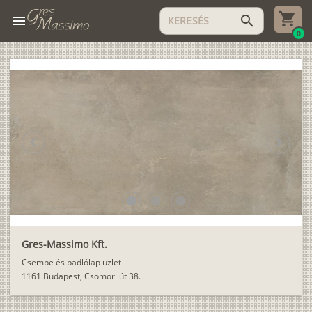
menu
search
0
chevron_left
chevron_right
lens
lens
lens
Gres-Massimo Kft.
Csempe és padlólap üzlet
1161 Budapest, Csömöri út 38.