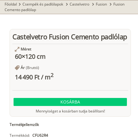
Főoldal
Csempék és padlólapok
Castelvetro
Fusion
Fusion
chevron_right
chevron_right
chevron_right
chevron_right
Cemento padlólap
Castelvetro Fusion Cemento padlólap
Méret
60×120 cm
Ár
(Bruttó)
2
14 490 Ft
/
m
KOSÁRBA
Mennyiséget a kosárban tudja beállítani!
Termékjellemzők
Termékkód:
CFU62R4