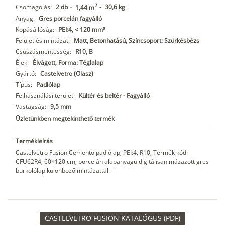
2
Csomagolás:
2 db
-
30,6 kg
-
1,44 m
Anyag:
Gres porcelán fagyálló
Kopásállóság:
PEI:4, < 120 mm³
Felület és mintázat:
Matt, Betonhatású, Színcsoport: Szürkésbézs
Csúszásmentesség:
R10, B
Élek:
Élvágott, Forma: Téglalap
Gyártó:
Castelvetro (Olasz)
Típus:
Padlólap
Felhasználási terület:
Kültér és beltér - Fagyálló
Vastagság:
9,5 mm
Üzletünkben megtekinthető termék
Termékleírás
Castelvetro Fusion Cemento padlólap, PEI:4, R10, Termék kód:
CFU62R4, 60×120 cm, porcelán alapanyagú digitálisan mázazott gres
burkolólap különböző mintázattal.
CASTELVETRO FUSION KATALÓGUS (PDF)