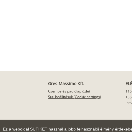
Gres-Massimo Kft.
EL
Csempe és padlólap üzlet
116
Süti beállítások (Cookie settings)
+36
inf
Ez a weboldal SÜTIKET használ a jobb felhasználói élmény érdekéb