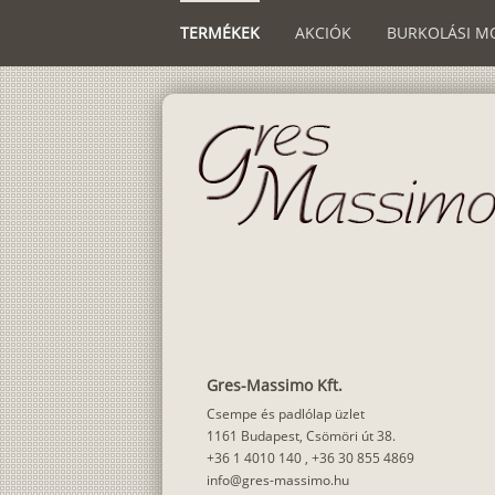
TERMÉKEK
AKCIÓK
BURKOLÁSI M
Gres-Massimo Kft.
Csempe és padlólap üzlet
1161 Budapest, Csömöri út 38.
+36 1 4010 140
,
+36 30 855 4869
info@gres-massimo.hu