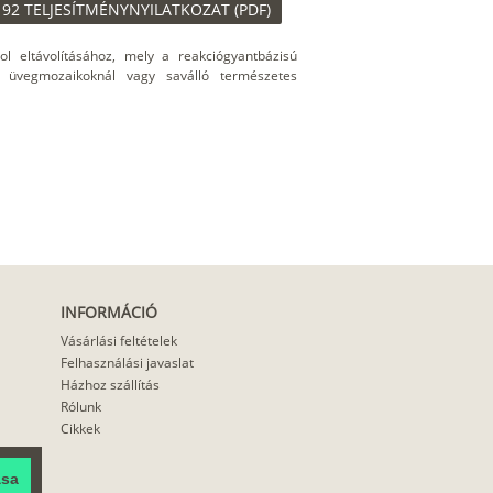
 92 TELJESÍTMÉNYNYILATKOZAT (PDF)
yol eltávolításához, mely a reakciógyantbázisú
 üvegmozaikoknál vagy saválló természetes
INFORMÁCIÓ
Vásárlási feltételek
Felhasználási javaslat
Házhoz szállítás
Rólunk
Cikkek
ása