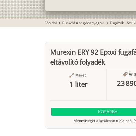
Főoldal
Burkolási segédanyagok
Fugázók - Szili
chevron_right
chevron_right
Murexin ERY 92 Epoxi fugafá
eltávolító folyadék
Ár
(
Méret
23 890
1 liter
KOSÁRBA
Mennyiséget a kosárban tudja beállít