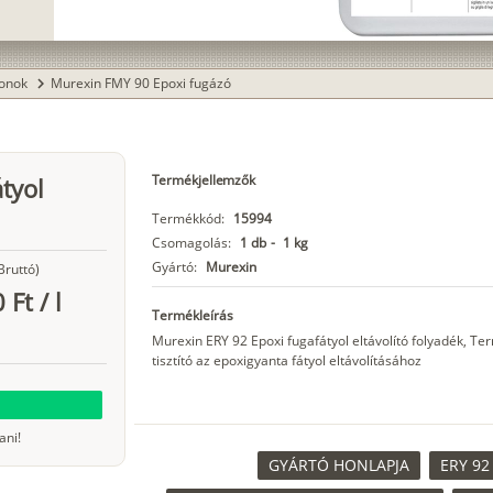
konok
Murexin FMY 90 Epoxi fugázó
chevron_right
Termékjellemzők
tyol
Termékkód:
15994
Csomagolás:
1 db
-
1 kg
Gyártó:
Murexin
Bruttó)
 Ft
/
l
Termékleírás
Murexin ERY 92 Epoxi fugafátyol eltávolító folyadék, Ter
tisztító az epoxigyanta fátyol eltávolításához
ani!
GYÁRTÓ HONLAPJA
ERY 92