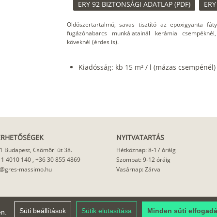
ERY 92 BIZTONSÁGI ADATLAP (PDF)
ERY
Oldószertartalmú, savas tisztító az epoxigyanta fát
fugázóhabarcs munkálatainál kerámia csempéknél,
köveknél (érdes is).
Kiadósság: kb 15 m² / l (mázas csempénél)
ÉRHETŐSÉGEK
NYITVATARTÁS
1 Budapest, Csömöri út 38.
Hétköznap: 8-17 óráig
 1 4010 140
,
+36 30 855 4869
Szombat: 9-12 óráig
o@gres-massimo.hu
Vasárnap: Zárva
Süti beállítások
Sütik elutasítása
Minden süti elfogad
en.