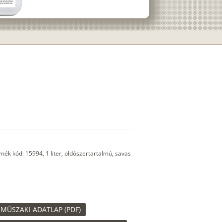
mék kód: 15994, 1 liter, oldószertartalmú, savas
 MŰSZAKI ADATLAP (PDF)