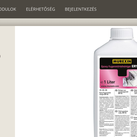
ODULOK
ELÉRHETŐSÉG
BEJELENTKEZÉS