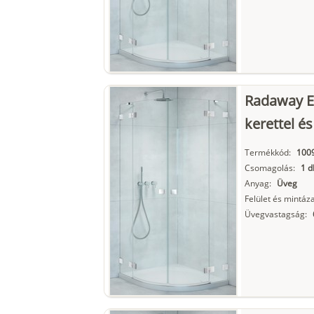
Radaway E
kerettel és
Termékkód:
100
Csomagolás:
1 d
Anyag:
Üveg
Felület és mintáza
Üvegvastagság: