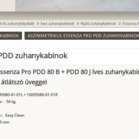
k és zuhanyfolyókák
Íves zuhanykabinok
Nyíló zuhanykabinok
Essenza 
chevron_right
chevron_right
chevron_right
YKABINOK
ASZIMMETRIKUS ESSENZA PRO PDD ZUHANYKABINO
 PDD zuhanykabinok
ssenza Pro PDD 80 B + PDD 80 J íves zuhanykabi
 átlátszó üveggel
95080-01-01L + 10095080-01-01R
b
-
56 kg
t:
Easy Clean
6 mm