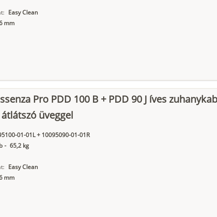
t:
Easy Clean
6 mm
ssenza Pro PDD 100 B + PDD 90 J íves zuhanykab
 átlátszó üveggel
95100-01-01L + 10095090-01-01R
b
-
65,2 kg
t:
Easy Clean
6 mm