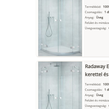
Termékkód:
100
Csomagolás:
1 d
Anyag:
Üveg
Felület és mintáza
Üvegvastagság:
Radaway E
kerettel és
Termékkód:
100
Csomagolás:
1 d
Anyag:
Üveg
Felület és mintáza
Üvegvastagság: