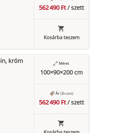
562 490 Ft
/
szett
Kosárba teszem
in, króm
Méret
100×90×200 cm
Ár
(Bruttó)
562 490 Ft
/
szett
Kosárba teszem