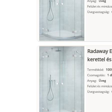
Anyag:
Üveg
Felület és mintáza
Üvegvastagság:
Radaway E
kerettel és
Termékkód:
100
Csomagolás:
1 d
Anyag:
Üveg
Felület és mintáza
Üvegvastagság: