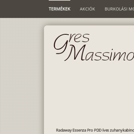
TERMÉKEK
AKCIÓK
BURKOLÁSI M
Radaway Essenza Pro PDD íves zuhanykabin