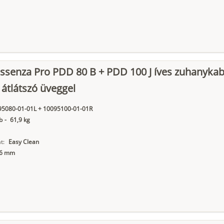
ssenza Pro PDD 80 B + PDD 100 J íves zuhanykab
 átlátszó üveggel
95080-01-01L + 10095100-01-01R
b
-
61,9 kg
t:
Easy Clean
6 mm