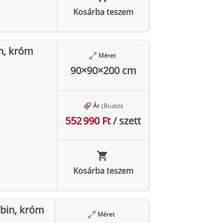
Kosárba teszem
n, króm
Méret
90×90×200 cm
Ár
(Bruttó)
552 990 Ft
/
szett
Kosárba teszem
bin, króm
Méret