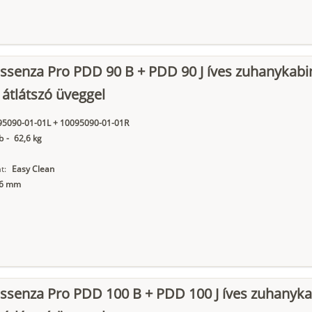
ssenza Pro PDD 90 B + PDD 90 J íves zuhanykabi
 átlátszó üveggel
95090-01-01L + 10095090-01-01R
b
-
62,6 kg
t:
Easy Clean
6 mm
ssenza Pro PDD 100 B + PDD 100 J íves zuhanyka