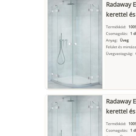
Radaway E
kerettel és
Termékkód:
100
Csomagolás:
1 d
Anyag:
Üveg
Felület és mintáza
Üvegvastagság:
Radaway E
kerettel és
Termékkód:
100
Csomagolás:
1 d