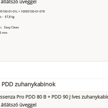
 átlátszó üveggel
95100-01-01L + 10095100-01-01R
b
-
67,8 kg
t:
Easy Clean
6 mm
o PDD zuhanykabinok
ssenza Pro PDD 80 B + PDD 90 J íves zuhanykabi
 átlátszó üveggel