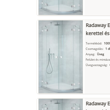
Radaway E
kerettel és
Termékkód:
100
Csomagolás:
1 d
Anyag:
Üveg
Felület és mintáza
Üvegvastagság:
Radaway E