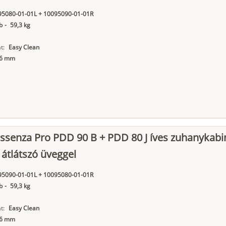
95080-01-01L + 10095090-01-01R
b
-
59,3 kg
t:
Easy Clean
6 mm
ssenza Pro PDD 90 B + PDD 80 J íves zuhanykabi
 átlátszó üveggel
95090-01-01L + 10095080-01-01R
b
-
59,3 kg
t:
Easy Clean
6 mm