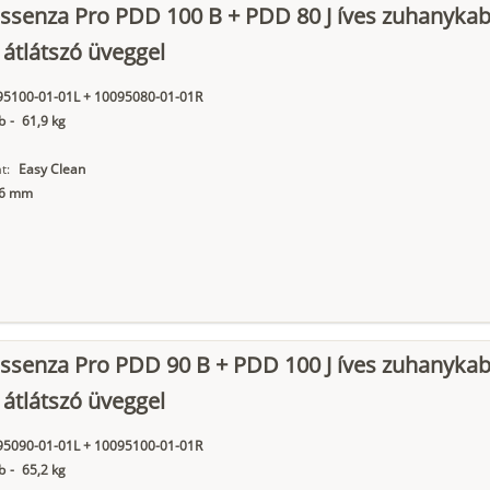
ssenza Pro PDD 100 B + PDD 80 J íves zuhanykab
 átlátszó üveggel
95100-01-01L + 10095080-01-01R
b
-
61,9 kg
t:
Easy Clean
6 mm
ssenza Pro PDD 90 B + PDD 100 J íves zuhanykab
 átlátszó üveggel
95090-01-01L + 10095100-01-01R
b
-
65,2 kg