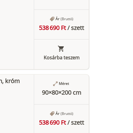
Ár
(Bruttó)
538 690 Ft
/
szett
Kosárba teszem
n, króm
Méret
90×80×200 cm
Ár
(Bruttó)
538 690 Ft
/
szett