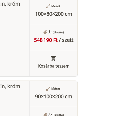
in, króm
Méret
100×80×200 cm
Ár
(Bruttó)
548 190 Ft
/
szett
Kosárba teszem
in, króm
Méret
90×100×200 cm
Ár
(Bruttó)