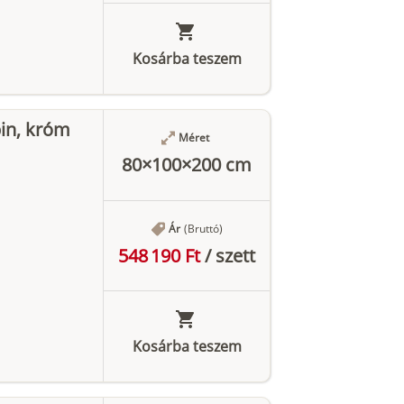
Kosárba teszem
in, króm
Méret
80×100×200 cm
Ár
(Bruttó)
548 190 Ft
/
szett
Kosárba teszem