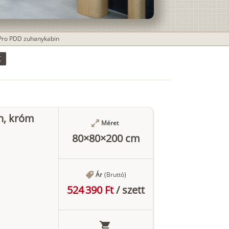
Pro PDD zuhanykabin
K
n, króm
Méret
80×80×200 cm
Ár
(Bruttó)
524 390 Ft
/
szett