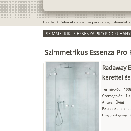
Főoldal
Zuhanykabinok, kádparavánok, zuhanytálcá
chevron_right
SZIMMETRIKUS ESSENZA PRO PDD ZUHAN
Szimmetrikus Essenza Pro
Radaway E
kerettel és
Termékkód:
100
Csomagolás:
1 d
Anyag:
Üveg
Felület és mintáza
Üvegvastagság: