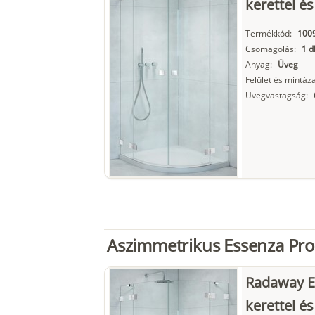
kerettel és
Termékkód:
100
Csomagolás:
1 d
Anyag:
Üveg
Felület és mintáza
Üvegvastagság:
Aszimmetrikus Essenza Pr
Radaway E
kerettel és