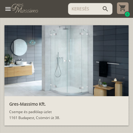
menu
search
0
Gres-Massimo Kft.
Csempe és padlólap üzlet
1161 Budapest, Csömöri út 38.