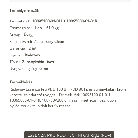
Termékjellemzők
Termékkód:
10095100-01-01L + 10095080-01-01R
Csomagolás:
1 db
-
61,9 kg
Anyag:
Üveg
Felület és mintázat:
Easy Clean
Garancia:
2 év
Gyártó:
Radaway
Típus:
Zuhanykabin - íves
Üvegvastagság:
6 mm
Termékleírás
Radaway Essenza Pro PDD 100 B + PDD 80 J íves zuhanykabin, króm
kerettel és átlátszó üveggel, Termék kód: 10095100-01-01L +
10095080-01-01R, 100×80×200 cm, aszimmetrikus, íves, dupla
nyílóajtós kivitel oldalt két fix résszel
ESSENZA PRO PDD TECHNIKAI RAJZ (PDF)