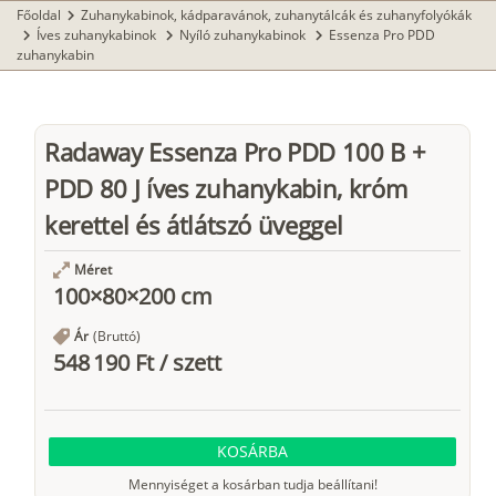
Főoldal
Zuhanykabinok, kádparavánok, zuhanytálcák és zuhanyfolyókák
chevron_right
Íves zuhanykabinok
Nyíló zuhanykabinok
Essenza Pro PDD
chevron_right
chevron_right
chevron_right
zuhanykabin
Radaway Essenza Pro PDD 100 B +
PDD 80 J íves zuhanykabin, króm
kerettel és átlátszó üveggel
Méret
100×80×200 cm
Ár
(Bruttó)
548 190 Ft
/
szett
KOSÁRBA
Mennyiséget a kosárban tudja beállítani!