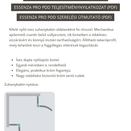
ESSENZA PRO PDD TELJESÍTMÉNYNYILATKOZAT (PDF)
ESSENZA PRO PDD SZERELÉSI ÚTMUTATÓ (PDF)
Kifelé nyíló íves zuhanykabin oldalanként fix résszel. Mechanikus
ajtóemelő zsanér belül süllyesztett, sík kivitelben a tökéletes
vízzárásért és könnyű tisztán tarthatóságért. Állítható takaróprofil,
mely lehetővé teszi a függőleges eltérések kiigazítását.
Íves dupla nyílóajtós kivitel
Egyedi méretben is rendelhető
Elegáns, praktikus króm fogantyú.
Nagy stabilitást biztosító króm tartó rudak.
Zuhanykabin nyitása: