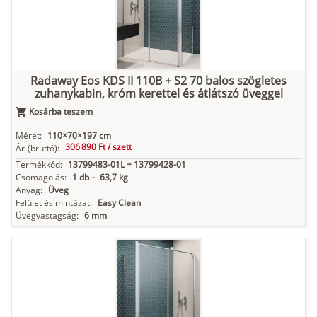
Radaway Eos KDS II 110B + S2 70 balos szögletes
zuhanykabin, króm kerettel és átlátszó üveggel
Kosárba teszem
Méret:
110×70×197 cm
306 890 Ft /
szett
Ár
(bruttó):
Termékkód:
13799483-01L + 13799428-01
Csomagolás:
1 db
-
63,7 kg
Anyag:
Üveg
Felület és mintázat:
Easy Clean
Üvegvastagság:
6 mm