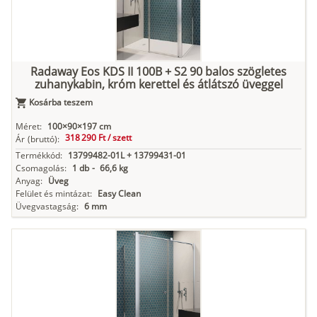
Radaway Eos KDS II 100B + S2 90 balos szögletes
zuhanykabin, króm kerettel és átlátszó üveggel
Kosárba teszem
Méret:
100×90×197 cm
318 290 Ft /
szett
Ár
(bruttó):
Termékkód:
13799482-01L + 13799431-01
Csomagolás:
1 db
-
66,6 kg
Anyag:
Üveg
Felület és mintázat:
Easy Clean
Üvegvastagság:
6 mm