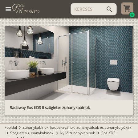
menu
search
0
Radaway Eos KDS II szögletes zuhanykabinok
Főoldal
Zuhanykabinok, kádparavánok, zuhanytálcák és zuhanyfolyókák
chevron_right
Szögletes zuhanykabinok
Nyíló zuhanykabinok
Eos KDS II
chevron_right
chevron_right
chevron_right