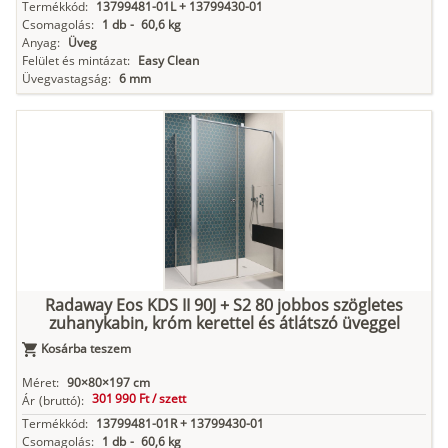
Termékkód:
13799481-01L + 13799430-01
Csomagolás:
1 db
-
60,6 kg
Anyag:
Üveg
Felület és mintázat:
Easy Clean
Üvegvastagság:
6 mm
Radaway Eos KDS II 90J + S2 80 jobbos szögletes
zuhanykabin, króm kerettel és átlátszó üveggel
Kosárba teszem
Méret:
90×80×197 cm
301 990 Ft /
szett
Ár
(bruttó):
Termékkód:
13799481-01R + 13799430-01
Csomagolás:
1 db
-
60,6 kg