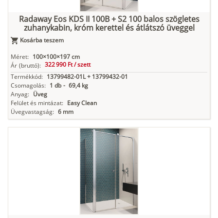
Radaway Eos KDS II 100B + S2 100 balos szögletes
zuhanykabin, króm kerettel és átlátszó üveggel
Kosárba teszem
Méret:
100×100×197 cm
322 990 Ft /
szett
Ár
(bruttó):
Termékkód:
13799482-01L + 13799432-01
Csomagolás:
1 db
-
69,4 kg
Anyag:
Üveg
Felület és mintázat:
Easy Clean
Üvegvastagság:
6 mm