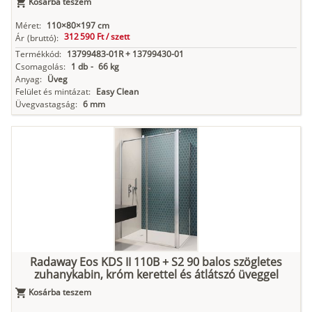
Kosárba teszem
Méret:
110×80×197 cm
312 590 Ft /
szett
Ár
(bruttó):
Termékkód:
13799483-01R + 13799430-01
Csomagolás:
1 db
-
66 kg
Anyag:
Üveg
Felület és mintázat:
Easy Clean
Üvegvastagság:
6 mm
Radaway Eos KDS II 110B + S2 90 balos szögletes
zuhanykabin, króm kerettel és átlátszó üveggel
Kosárba teszem