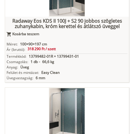
Radaway Eos KDS II 100J + S2 90 jobbos szögletes
zuhanykabin, króm kerettel és átlátszó üveggel
Kosárba teszem
Méret:
100×90×197 cm
318 290 Ft /
szett
Ár
(bruttó):
Termékkód:
13799482-01R + 13799431-01
Csomagolás:
1 db
-
66,6 kg
Anyag:
Üveg
Felület és mintázat:
Easy Clean
Üvegvastagság:
6 mm