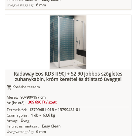
Üvegvastagság:
6 mm
Radaway Eos KDS II 90J + S2 90 jobbos szögletes
zuhanykabin, króm kerettel és átlátszó üveggel
Kosárba teszem
Méret:
90×90×197 cm
309 690 Ft /
szett
Ár
(bruttó):
Termékkód:
13799481-01R + 13799431-01
Csomagolás:
1 db
-
63,6 kg
Anyag:
Üveg
Felület és mintázat:
Easy Clean
Üvegvastagság:
6 mm