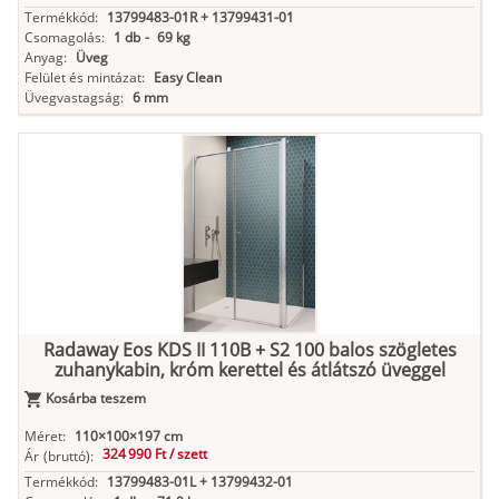
Termékkód:
13799483-01R + 13799431-01
Csomagolás:
1 db
-
69 kg
Anyag:
Üveg
Felület és mintázat:
Easy Clean
Üvegvastagság:
6 mm
Radaway Eos KDS II 110B + S2 100 balos szögletes
zuhanykabin, króm kerettel és átlátszó üveggel
Kosárba teszem
Méret:
110×100×197 cm
324 990 Ft /
szett
Ár
(bruttó):
Termékkód:
13799483-01L + 13799432-01