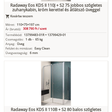
Radaway Eos KDS II 110J + S2 75 jobbos szögletes
zuhanykabin, króm kerettel és átlátszó üveggel
Kosárba teszem
Méret:
110×75×197 cm
308 790 Ft /
szett
Ár
(bruttó):
Termékkód:
13799483-01R + 13799429-01
Csomagolás:
1 db
-
65 kg
Anyag:
Üveg
Felület és mintázat:
Easy Clean
Üvegvastagság:
6 mm
Radaway Eos KDS II 110B + S2 80 balos szögletes