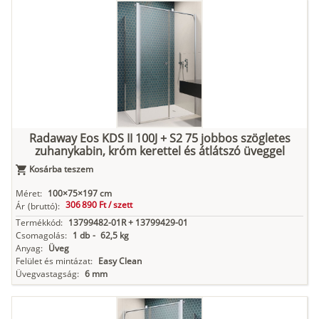
Radaway Eos KDS II 100J + S2 75 jobbos szögletes
zuhanykabin, króm kerettel és átlátszó üveggel
Kosárba teszem
Méret:
100×75×197 cm
306 890 Ft /
szett
Ár
(bruttó):
Termékkód:
13799482-01R + 13799429-01
Csomagolás:
1 db
-
62,5 kg
Anyag:
Üveg
Felület és mintázat:
Easy Clean
Üvegvastagság:
6 mm