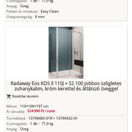
Csomagolás:
1 db
-
71,9 kg
Anyag:
Üveg
Felület és mintázat:
Easy Clean
Üvegvastagság:
6 mm
Radaway Eos KDS II 110J + S2 100 jobbos szögletes
zuhanykabin, króm kerettel és átlátszó üveggel
Kosárba teszem
Méret:
110×100×197 cm
324 990 Ft /
szett
Ár
(bruttó):
Termékkód:
13799483-01R + 13799432-01
Csomagolás:
1 db
-
71,9 kg
Anyag:
Üveg