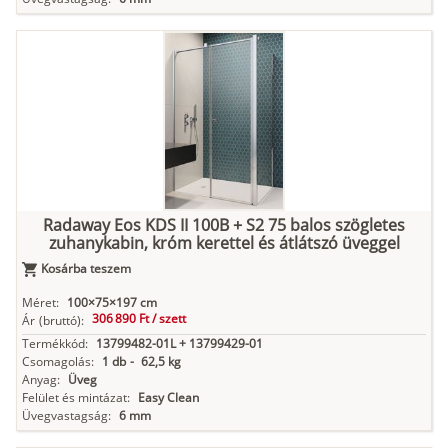
Radaway Eos KDS II 100B + S2 75 balos szögletes
zuhanykabin, króm kerettel és átlátszó üveggel
Kosárba teszem
Méret:
100×75×197 cm
306 890 Ft /
szett
Ár
(bruttó):
Termékkód:
13799482-01L + 13799429-01
Csomagolás:
1 db
-
62,5 kg
Anyag:
Üveg
Felület és mintázat:
Easy Clean
Üvegvastagság:
6 mm