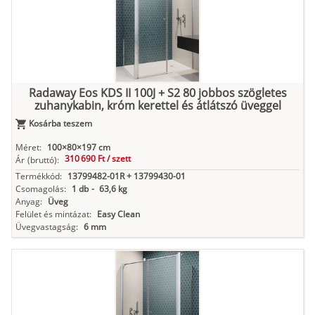
Radaway Eos KDS II 100J + S2 80 jobbos szögletes
zuhanykabin, króm kerettel és átlátszó üveggel
Kosárba teszem
Méret:
100×80×197 cm
310 690 Ft /
szett
Ár
(bruttó):
Termékkód:
13799482-01R + 13799430-01
Csomagolás:
1 db
-
63,6 kg
Anyag:
Üveg
Felület és mintázat:
Easy Clean
Üvegvastagság:
6 mm