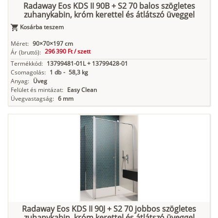
Radaway Eos KDS II 90B + S2 70 balos szögletes
zuhanykabin, króm kerettel és átlátszó üveggel
Kosárba teszem
Méret:
90×70×197 cm
296 390 Ft /
szett
Ár
(bruttó):
Termékkód:
13799481-01L + 13799428-01
Csomagolás:
1 db
-
58,3 kg
Anyag:
Üveg
Felület és mintázat:
Easy Clean
Üvegvastagság:
6 mm
Radaway Eos KDS II 90J + S2 70 jobbos szögletes
zuhanykabin, króm kerettel és átlátszó üveggel