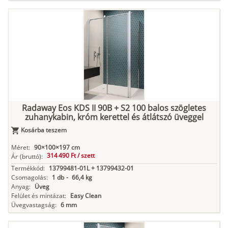
Radaway Eos KDS II 90B + S2 100 balos szögletes
zuhanykabin, króm kerettel és átlátszó üveggel
Kosárba teszem
Méret:
90×100×197 cm
314 490 Ft /
szett
Ár
(bruttó):
Termékkód:
13799481-01L + 13799432-01
Csomagolás:
1 db
-
66,4 kg
Anyag:
Üveg
Felület és mintázat:
Easy Clean
Üvegvastagság:
6 mm