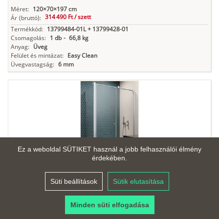
Méret:
120×70×197 cm
314 490 Ft /
szett
Ár
(bruttó):
Termékkód:
13799484-01L + 13799428-01
Csomagolás:
1 db
-
66,8 kg
Anyag:
Üveg
Felület és mintázat:
Easy Clean
Üvegvastagság:
6 mm
Ez a weboldal SÜTIKET használ a jobb felhasználói élmény
érdekében.
Radaway Eos KDS II 120J + S2 70 jobbos szögletes
Süti beállítások
Sütik elutasítása
zuhanykabin, króm kerettel és átlátszó üveggel
Kosárba teszem
Minden süti elfogadása
Méret:
120×70×197 cm