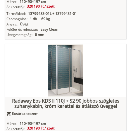
Méret:
110×90×197 cm
320 190 Ft /
szett
Ár
(bruttó):
Termékkód:
13799483-01L + 13799431-01
Csomagolás:
1 db
-
69 kg
Anyag:
Üveg
Felület és mintázat:
Easy Clean
Üvegvastagság:
6 mm
Radaway Eos KDS II 110J + S2 90 jobbos szögletes
zuhanykabin, króm kerettel és átlátszó üveggel
Kosárba teszem
Méret:
110×90×197 cm
320 190 Ft /
szett
Ár
(bruttó):