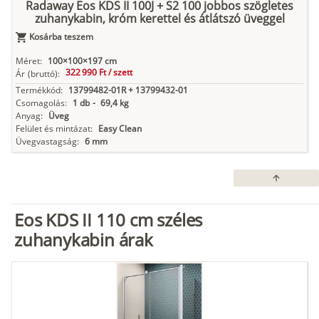
Radaway Eos KDS II 100J + S2 100 jobbos szögletes
zuhanykabin, króm kerettel és átlátszó üveggel
Kosárba teszem
Méret:
100×100×197 cm
322 990 Ft /
szett
Ár
(bruttó):
Termékkód:
13799482-01R + 13799432-01
Csomagolás:
1 db
-
69,4 kg
Anyag:
Üveg
Felület és mintázat:
Easy Clean
Üvegvastagság:
6 mm
arrow_upward
Eos KDS II 110 cm széles
zuhanykabin árak