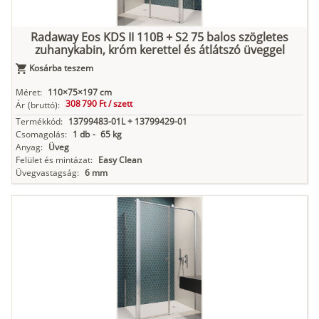
Radaway Eos KDS II 110B + S2 75 balos szögletes
zuhanykabin, króm kerettel és átlátszó üveggel
Kosárba teszem
Méret:
110×75×197 cm
308 790 Ft /
szett
Ár
(bruttó):
Termékkód:
13799483-01L + 13799429-01
Csomagolás:
1 db
-
65 kg
Anyag:
Üveg
Felület és mintázat:
Easy Clean
Üvegvastagság:
6 mm