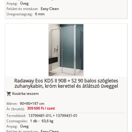
Anyag:
Üveg
Felület és mintázat:
Easy Clean
Üvegvastagság:
6 mm
Radaway Eos KDS II 90B + S2 90 balos szögletes
zuhanykabin, króm kerettel és átlátszó üveggel
Kosárba teszem
Méret:
90×90×197 cm
309 690 Ft /
szett
Ár
(bruttó):
Termékkód:
13799481-01L + 13799431-01
Csomagolás:
1 db
-
63,6 kg
Anyag:
Üveg
Felület és mintázat:
Easy Clean