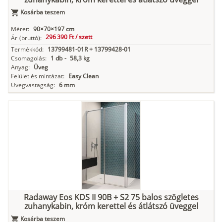
Kosárba teszem
Méret:
90×70×197 cm
296 390 Ft /
szett
Ár
(bruttó):
Termékkód:
13799481-01R + 13799428-01
Csomagolás:
1 db
-
58,3 kg
Anyag:
Üveg
Felület és mintázat:
Easy Clean
Üvegvastagság:
6 mm
Radaway Eos KDS II 90B + S2 75 balos szögletes
zuhanykabin, króm kerettel és átlátszó üveggel
Kosárba teszem