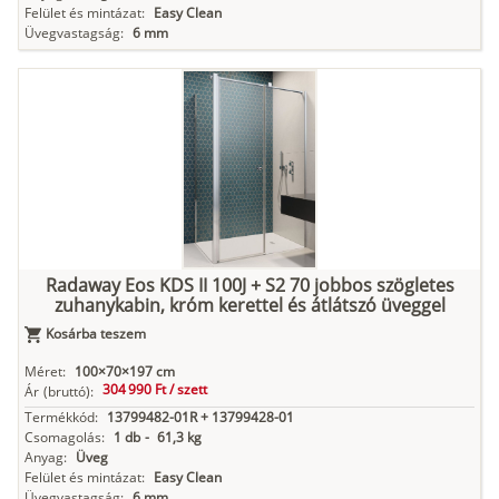
Felület és mintázat:
Easy Clean
Üvegvastagság:
6 mm
Radaway Eos KDS II 100J + S2 70 jobbos szögletes
zuhanykabin, króm kerettel és átlátszó üveggel
Kosárba teszem
Méret:
100×70×197 cm
304 990 Ft /
szett
Ár
(bruttó):
Termékkód:
13799482-01R + 13799428-01
Csomagolás:
1 db
-
61,3 kg
Anyag:
Üveg
Felület és mintázat:
Easy Clean
Üvegvastagság:
6 mm