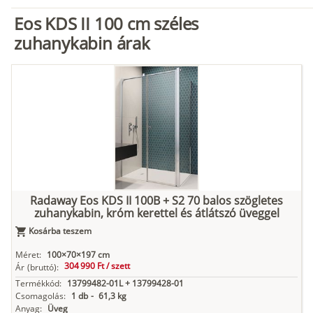
Eos KDS II 100 cm széles
zuhanykabin árak
Radaway Eos KDS II 100B + S2 70 balos szögletes
zuhanykabin, króm kerettel és átlátszó üveggel
Kosárba teszem
Méret:
100×70×197 cm
304 990 Ft /
szett
Ár
(bruttó):
Termékkód:
13799482-01L + 13799428-01
Csomagolás:
1 db
-
61,3 kg
Anyag:
Üveg