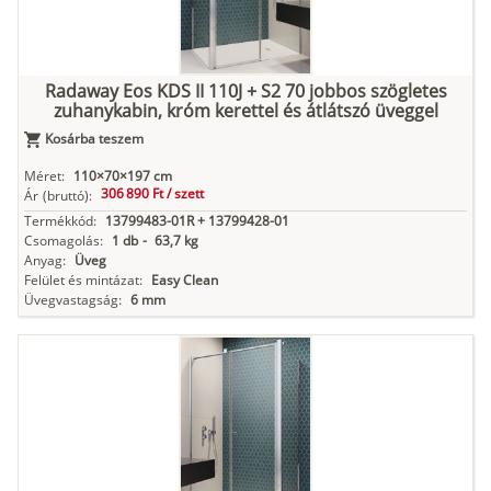
Radaway Eos KDS II 110J + S2 70 jobbos szögletes
zuhanykabin, króm kerettel és átlátszó üveggel
Kosárba teszem
Méret:
110×70×197 cm
306 890 Ft /
szett
Ár
(bruttó):
Termékkód:
13799483-01R + 13799428-01
Csomagolás:
1 db
-
63,7 kg
Anyag:
Üveg
Felület és mintázat:
Easy Clean
Üvegvastagság:
6 mm