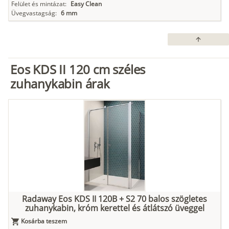
Felület és mintázat:
Easy Clean
Üvegvastagság:
6 mm
arrow_upward
Eos KDS II 120 cm széles
zuhanykabin árak
Radaway Eos KDS II 120B + S2 70 balos szögletes
zuhanykabin, króm kerettel és átlátszó üveggel
Kosárba teszem