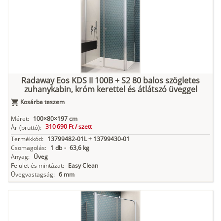
Radaway Eos KDS II 100B + S2 80 balos szögletes
zuhanykabin, króm kerettel és átlátszó üveggel
Kosárba teszem
Méret:
100×80×197 cm
310 690 Ft /
szett
Ár
(bruttó):
Termékkód:
13799482-01L + 13799430-01
Csomagolás:
1 db
-
63,6 kg
Anyag:
Üveg
Felület és mintázat:
Easy Clean
Üvegvastagság:
6 mm