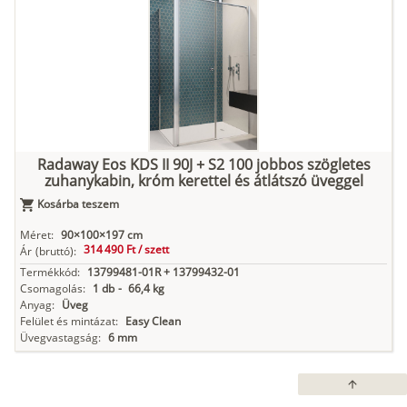
Radaway Eos KDS II 90J + S2 100 jobbos szögletes
zuhanykabin, króm kerettel és átlátszó üveggel
Kosárba teszem
Méret:
90×100×197 cm
314 490 Ft /
szett
Ár
(bruttó):
Termékkód:
13799481-01R + 13799432-01
Csomagolás:
1 db
-
66,4 kg
Anyag:
Üveg
Felület és mintázat:
Easy Clean
Üvegvastagság:
6 mm
arrow_upward