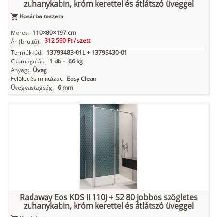
zuhanykabin, króm kerettel és átlátszó üveggel
Kosárba teszem
Méret:
110×80×197 cm
312 590 Ft /
szett
Ár
(bruttó):
Termékkód:
13799483-01L + 13799430-01
Csomagolás:
1 db
-
66 kg
Anyag:
Üveg
Felület és mintázat:
Easy Clean
Üvegvastagság:
6 mm
Radaway Eos KDS II 110J + S2 80 jobbos szögletes
zuhanykabin, króm kerettel és átlátszó üveggel