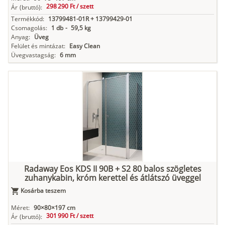
298 290 Ft /
szett
Ár
(bruttó):
Termékkód:
13799481-01R + 13799429-01
Csomagolás:
1 db
-
59,5 kg
Anyag:
Üveg
Felület és mintázat:
Easy Clean
Üvegvastagság:
6 mm
Radaway Eos KDS II 90B + S2 80 balos szögletes
zuhanykabin, króm kerettel és átlátszó üveggel
Kosárba teszem
Méret:
90×80×197 cm
301 990 Ft /
szett
Ár
(bruttó):