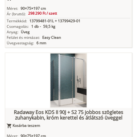
Méret:
90×75×197 cm
298 290 Ft /
szett
Ár
(bruttó):
Termékkód:
13799481-01L + 13799429-01
Csomagolás:
1 db
-
59,5 kg
Anyag:
Üveg
Felület és mintázat:
Easy Clean
Üvegvastagság:
6 mm
Radaway Eos KDS II 90J + S2 75 jobbos szögletes
zuhanykabin, króm kerettel és átlátszó üveggel
Kosárba teszem
Méret:
90×75×197 cm