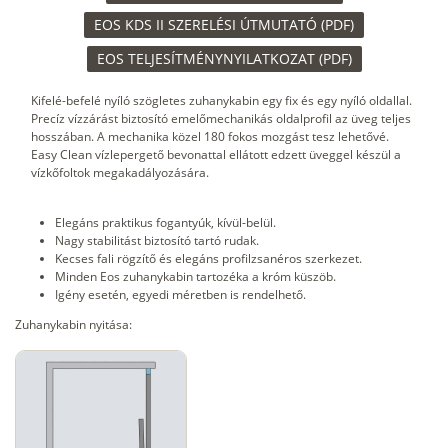
EOS KDS II SZERELÉSI ÚTMUTATÓ (PDF)
EOS TELJESÍTMÉNYNYILATKOZAT (PDF)
Kifelé-befelé nyíló szögletes zuhanykabin egy fix és egy nyíló oldallal.
Precíz vízzárást biztosító emelőmechanikás oldalprofil az üveg teljes
hosszában. A mechanika közel 180 fokos mozgást tesz lehetővé.
Easy Clean vízlepergető bevonattal ellátott edzett üveggel készül a
vízkőfoltok megakadályozására.
Elegáns praktikus fogantyúk, kívül-belül.
Nagy stabilitást biztosító tartó rudak.
Kecses fali rögzítő és elegáns profilzsanéros szerkezet.
Minden Eos zuhanykabin tartozéka a króm küszöb.
Igény esetén, egyedi méretben is rendelhető.
Zuhanykabin nyitása: