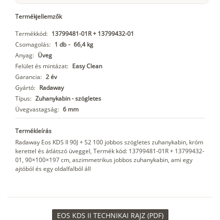
Termékjellemzők
Termékkód:
13799481-01R + 13799432-01
Csomagolás:
1 db
-
66,4 kg
Anyag:
Üveg
Felület és mintázat:
Easy Clean
Garancia:
2 év
Gyártó:
Radaway
Típus:
Zuhanykabin - szögletes
Üvegvastagság:
6 mm
Termékleírás
Radaway Eos KDS II 90J + S2 100 jobbos szögletes zuhanykabin, króm
kerettel és átlátszó üveggel, Termék kód: 13799481-01R + 13799432-
01, 90×100×197 cm, aszimmetrikus jobbos zuhanykabin, ami egy
ajtóból és egy oldalfalból áll
EOS KDS II TECHNIKAI RAJZ (PDF)