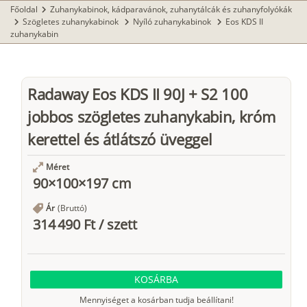
Főoldal
Zuhanykabinok, kádparavánok, zuhanytálcák és zuhanyfolyókák
chevron_right
Szögletes zuhanykabinok
Nyíló zuhanykabinok
Eos KDS II
chevron_right
chevron_right
chevron_right
zuhanykabin
Radaway Eos KDS II 90J + S2 100
jobbos szögletes zuhanykabin, króm
kerettel és átlátszó üveggel
Méret
90×100×197 cm
Ár
(Bruttó)
314 490 Ft
/
szett
KOSÁRBA
Mennyiséget a kosárban tudja beállítani!