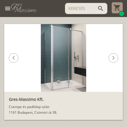
menu
search
0
chevron_left
chevron_right
lens
lens
Gres-Massimo Kft.
Csempe és padlólap üzlet
1161 Budapest, Csömöri út 38.