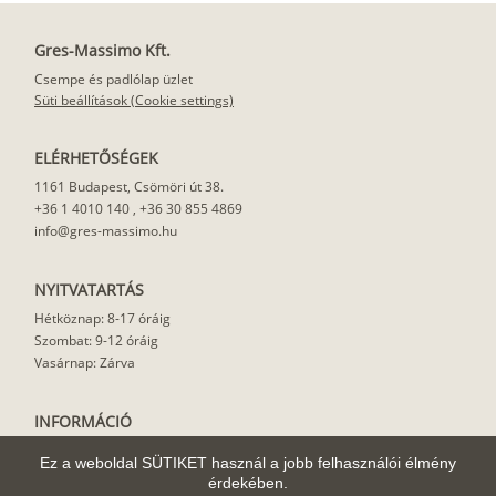
Gres-Massimo Kft.
Csempe és padlólap üzlet
Süti beállítások (Cookie settings)
ELÉRHETŐSÉGEK
1161 Budapest, Csömöri út 38.
+36 1 4010 140
,
+36 30 855 4869
info@gres-massimo.hu
NYITVATARTÁS
Hétköznap: 8-17 óráig
Szombat: 9-12 óráig
Vasárnap: Zárva
INFORMÁCIÓ
Vásárlási feltételek
Ez a weboldal SÜTIKET használ a jobb felhasználói élmény
Felhasználási javaslat
érdekében.
Házhoz szállítás