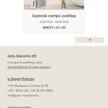
Daybreak csempe, padlólap
29,8×59,8 - 59,8×59,8
8990 Ft / m² -től
arrow_upward
Gres-Massimo Kft.
Csempe és padlólap üzlet
Süti beállítások (Cookie settings)
ELÉRHETŐSÉGEK
1161 Budapest, Csömöri út 38.
+36 1 4010 140
,
+36 30 855 4869
info@gres-massimo.hu