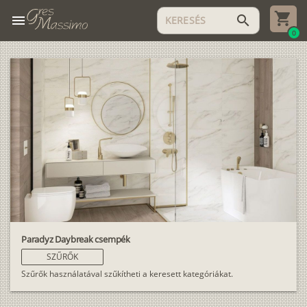
menu
search
0
Paradyz Daybreak csempék
SZŰRŐK
Szűrők használatával szűkítheti a keresett kategóriákat.