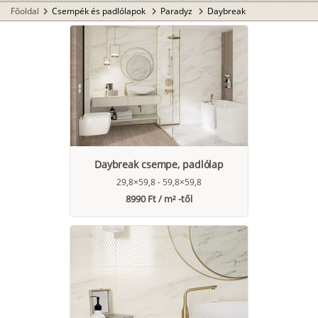
Főoldal
Csempék és padlólapok
Paradyz
Daybreak
chevron_right
chevron_right
chevron_right
Daybreak csempe, padlólap
29,8×59,8 - 59,8×59,8
8990 Ft / m² -től