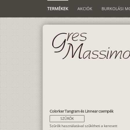
TERMÉKEK
AKCIÓK
BURKOLÁSI M
Colorker Tangram és Linnear csempék
SZŰRŐK
Szűrők használatával szűkítheti a keresett