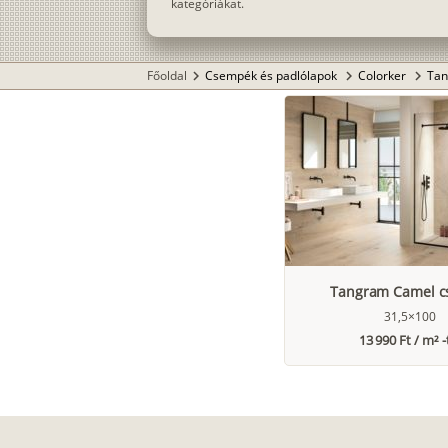
kategóriákat.
Főoldal
Csempék és padlólapok
Colorker
Tan
chevron_right
chevron_right
chevron_right
Tangram Camel 
31,5×100
13 990 Ft / m² -