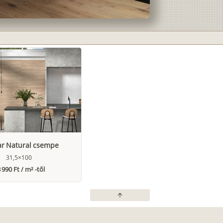
ar Natural csempe
31,5×100
 990 Ft / m² -től
arrow_upward