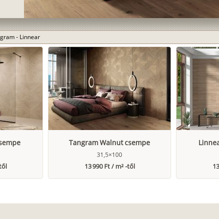
gram - Linnear
csempe
Tangram Walnut csempe
Linne
31,5×100
től
13 990 Ft / m² -től
13