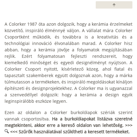
arrow_upward
A Colorker 1987 óta azon dolgozik, hogy a kerámia érzelmeket
közvetítő, inspiráló élménnyé váljon. A vállalat mára Colorker
Csoportként működik, és továbbra is a kreativitás és a
technológiai innováció élvonalában marad. A Colorker hisz
abban, hogy a kerámia jövője a folyamatok megújításában
rejlik. Ezért folyamatosan fejleszti rendszereit, hogy
kiemelkedő minőséget és egyedi designélményt nyújtson. A
Colorker Csoport nyitott, kísérletező közeg, ahol fiatal és
tapasztalt szakemberek együtt dolgoznak azon, hogy a márka
túlmutasson a termékeken, és inspiráló megoldásokat kínáljon
építészeti és designprojektekhez. A Colorker ma is ugyanazzal
a szenvedéllyel dolgozik: hogy a kerámia a design egyik
leginspirálóbb eszköze legyen.
Ezen az oldalon a Colorker burkolólapok szériák szerint
vannak csoportosítva.
Ha a burkolólapokat listázva szeretné
megtekinteni, akkor erre a kereső oldalon van lehetőség. >>>
<<< Szűrők használatával szűkítheti a keresett termékeket.