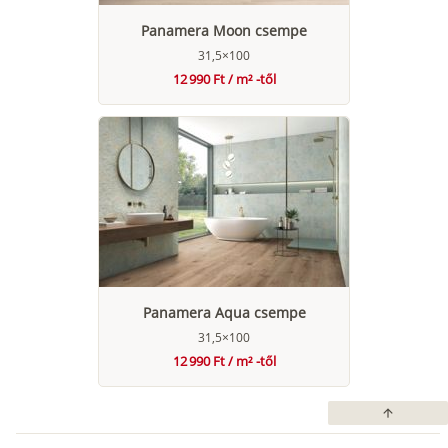
Panamera Moon csempe
31,5×100
12 990 Ft / m² -től
Panamera Aqua csempe
31,5×100
12 990 Ft / m² -től
arrow_upward