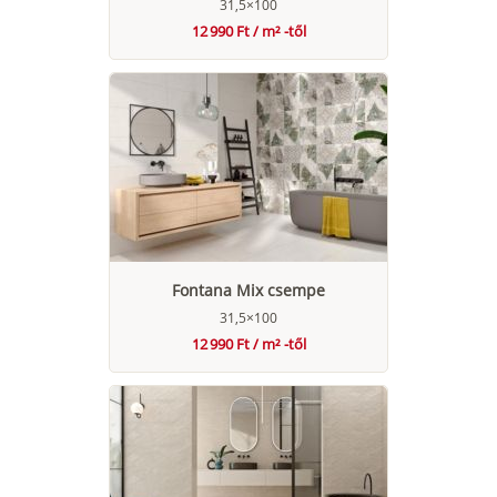
31,5×100
12 990 Ft / m² -től
Fontana Mix csempe
31,5×100
12 990 Ft / m² -től