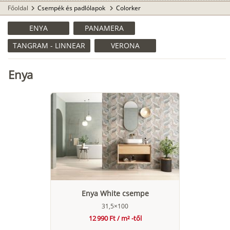
Főoldal
Csempék és padlólapok
Colorker
chevron_right
chevron_right
ENYA
PANAMERA
TANGRAM - LINNEAR
VERONA
Enya
Enya White csempe
31,5×100
12 990 Ft / m² -től