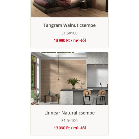
Tangram Walnut csempe
31,5×100
13 990 Ft / m² -től
Linnear Natural csempe
31,5×100
13 990 Ft / m² -től