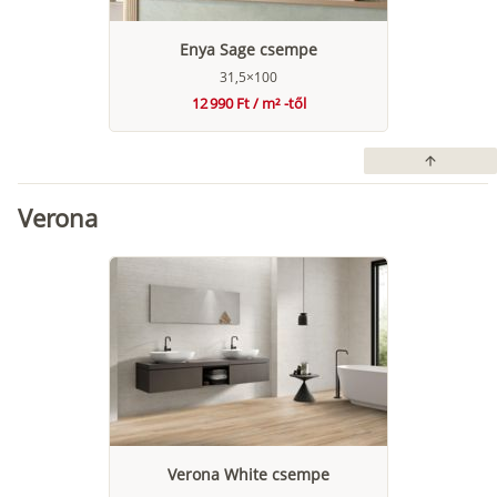
Enya Sage csempe
31,5×100
12 990 Ft / m² -től
arrow_upward
Verona
Verona White csempe