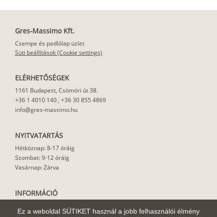
Gres-Massimo Kft.
Csempe és padlólap üzlet
Süti beállítások (Cookie settings)
ELÉRHETŐSÉGEK
1161 Budapest, Csömöri út 38.
+36 1 4010 140
,
+36 30 855 4869
info@gres-massimo.hu
NYITVATARTÁS
Hétköznap: 8-17 óráig
Szombat: 9-12 óráig
Vasárnap: Zárva
INFORMÁCIÓ
Vásárlási feltételek
Ez a weboldal SÜTIKET használ a jobb felhasználói élmény
Felhasználási javaslat