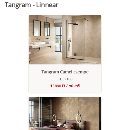
Tangram - Linnear
Tangram Camel csempe
31,5×100
13 990 Ft / m² -től