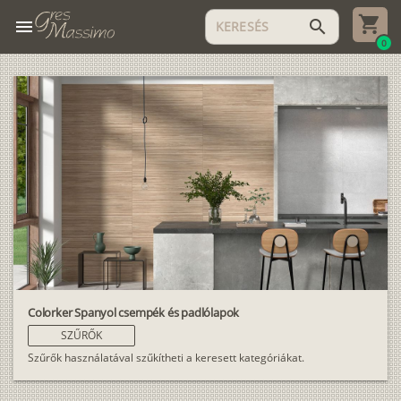
menu
search
0
Colorker Spanyol csempék és padlólapok
SZŰRŐK
Szűrők használatával szűkítheti a keresett kategóriákat.