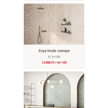
Enya Nude csempe
31,5×100
12 990 Ft / m² -től