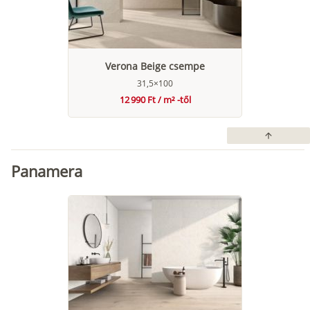
Verona Beige csempe
31,5×100
12 990 Ft / m² -től
arrow_upward
Panamera