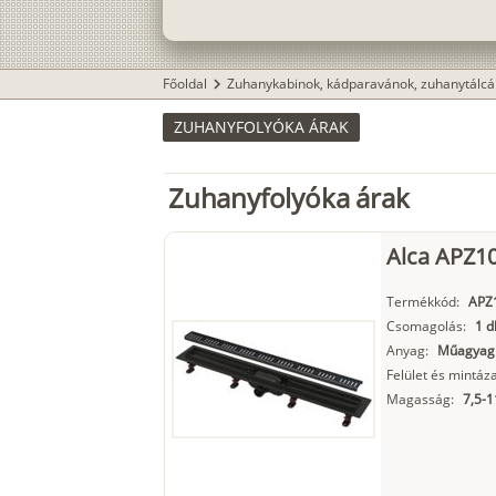
Főoldal
Zuhanykabinok, kádparavánok, zuhanytálcá
chevron_right
ZUHANYFOLYÓKA ÁRAK
Zuhanyfolyóka árak
Alca APZ1
Termékkód:
APZ
Csomagolás:
1 d
Anyag:
Műagyag
Felület és mintáza
Magasság:
7,5-