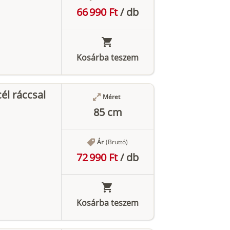
66 990 Ft
/
db
Kosárba teszem
l ráccsal
Méret
85 cm
Ár
(Bruttó)
72 990 Ft
/
db
Kosárba teszem