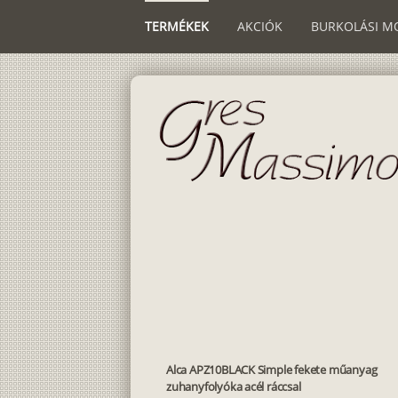
TERMÉKEK
AKCIÓK
BURKOLÁSI M
Alca APZ10BLACK Simple fekete műanyag
zuhanyfolyóka acél ráccsal