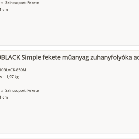
t:
Színcsoport: Fekete
11 cm
0BLACK Simple fekete műanyag zuhanyfolyóka acé
10BLACK-850M
b
-
1,97 kg
t:
Színcsoport: Fekete
11 cm