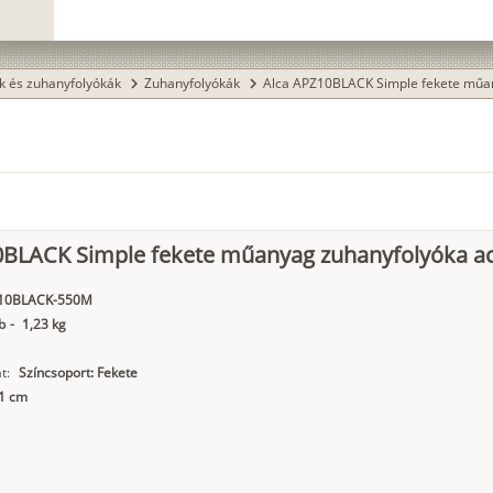
k és zuhanyfolyókák
Zuhanyfolyókák
Alca APZ10BLACK Simple fekete műa
chevron_right
chevron_right
0BLACK Simple fekete műanyag zuhanyfolyóka acé
10BLACK-550M
b
-
1,23 kg
t:
Színcsoport: Fekete
11 cm