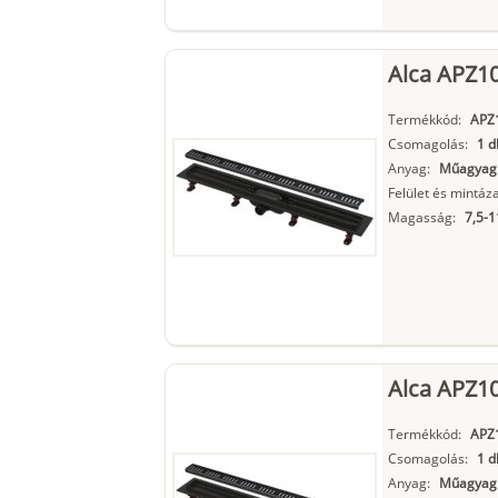
Alca APZ1
Termékkód:
APZ
Csomagolás:
1 d
Anyag:
Műagyag
Felület és mintáza
Magasság:
7,5-
Alca APZ1
Termékkód:
APZ
Csomagolás:
1 d
Anyag:
Műagyag