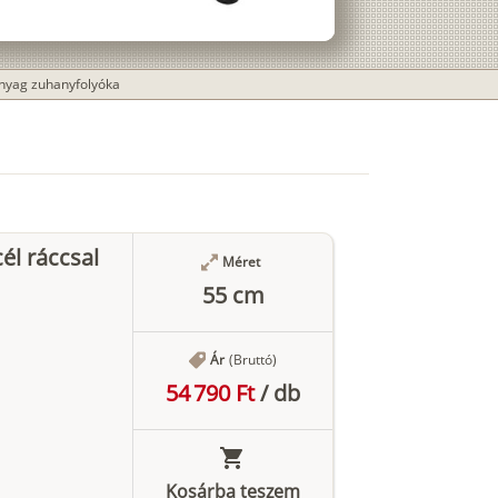
nyag zuhanyfolyóka
l ráccsal
Méret
55 cm
Ár
(Bruttó)
54 790 Ft
/
db
Kosárba teszem