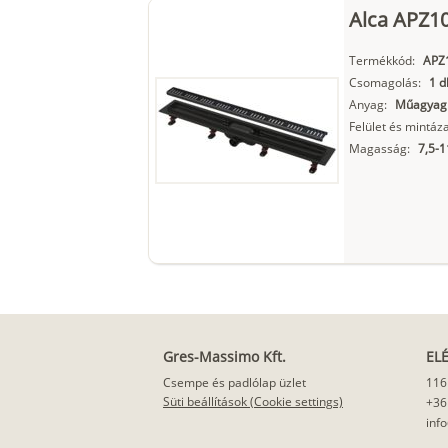
Alca APZ1
Termékkód:
APZ
Csomagolás:
1 d
Anyag:
Műagyag
Felület és mintáza
Magasság:
7,5-
Gres-Massimo Kft.
EL
Csempe és padlólap üzlet
116
Süti beállítások (Cookie settings)
+36
inf