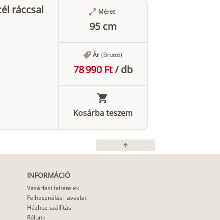
l ráccsal
Méret
95 cm
Ár
(Bruttó)
78 990 Ft
/
db
Kosárba teszem
arrow_upward
INFORMÁCIÓ
Vásárlási feltételek
Felhasználási javaslat
Házhoz szállítás
Rólunk