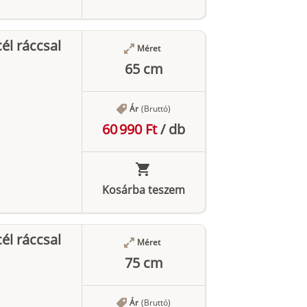
l ráccsal
Méret
65 cm
Ár
(Bruttó)
60 990 Ft
/
db
Kosárba teszem
l ráccsal
Méret
75 cm
Ár
(Bruttó)