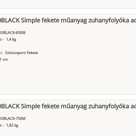
0BLACK Simple fekete műanyag zuhanyfolyóka acé
10BLACK-650M
b
-
1,4 kg
t:
Színcsoport: Fekete
11 cm
0BLACK Simple fekete műanyag zuhanyfolyóka acé
10BLACK-750M
b
-
1,82 kg