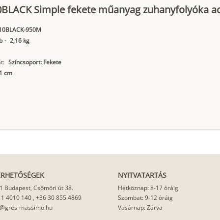
0BLACK Simple fekete műanyag zuhanyfolyóka acé
10BLACK-950M
b
-
2,16 kg
t:
Színcsoport: Fekete
11 cm
ÉRHETŐSÉGEK
NYITVATARTÁS
1 Budapest, Csömöri út 38.
Hétköznap: 8-17 óráig
 1 4010 140
,
+36 30 855 4869
Szombat: 9-12 óráig
o@gres-massimo.hu
Vasárnap: Zárva