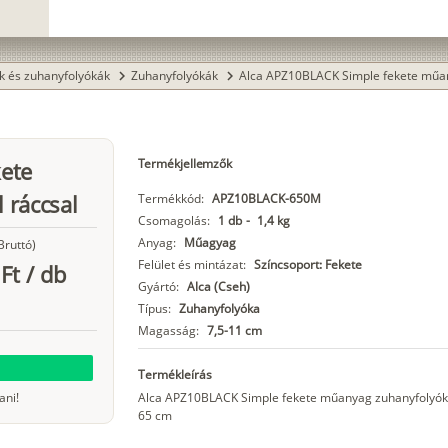
k és zuhanyfolyókák
Zuhanyfolyókák
Alca APZ10BLACK Simple fekete műa
chevron_right
chevron_right
Termékjellemzők
ete
 ráccsal
Termékkód:
APZ10BLACK-650M
Csomagolás:
1 db
-
1,4 kg
Anyag:
Műagyag
Bruttó)
Felület és mintázat:
Színcsoport: Fekete
Ft
/
db
Gyártó:
Alca (Cseh)
Típus:
Zuhanyfolyóka
Magasság:
7,5-11 cm
Termékleírás
ani!
Alca APZ10BLACK Simple fekete műanyag zuhanyfolyók
65 cm