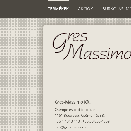
TERMÉKEK
AKCIÓK
BURKOLÁSI M
Gres-Massimo Kft.
Csempe és padlólap üzlet
1161 Budapest, Csömöri út 38.
+36 1 4010 140
,
+36 30 855 4869
info@gres-massimo.hu