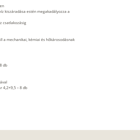
ben
 víz kiszáradása estén megakadályozza a
z csatlakozásig
náll a mechanikai, kémiai és hőkárosodásnak
 8 db
ával
r 4,2×9,5 – 8 db