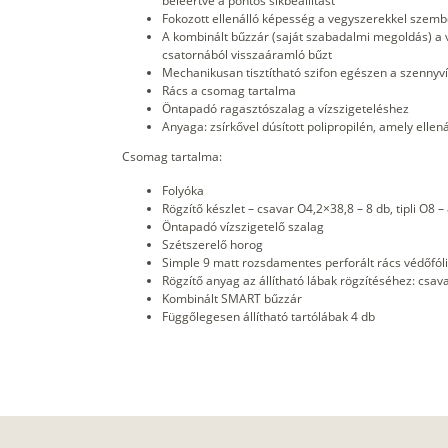
beleértve a pontos síkbeállítást
Fokozott ellenálló képesség a vegyszerekkel szem
A kombinált bűzzár (saját szabadalmi megoldás) a
csatornából visszaáramló bűzt
Mechanikusan tisztítható szifon egészen a szennyví
Rács a csomag tartalma
Öntapadó ragasztószalag a vízszigeteléshez
Anyaga: zsírkővel dúsított polipropilén, amely elle
Csomag tartalma:
Folyóka
Rögzítő készlet – csavar O4,2×38,8 – 8 db, tipli O8 –
Öntapadó vízszigetelő szalag
Szétszerelő horog
Simple 9 matt rozsdamentes perforált rács védőfóli
Rögzítő anyag az állítható lábak rögzítéséhez: csava
Kombinált SMART bűzzár
Függőlegesen állítható tartólábak 4 db