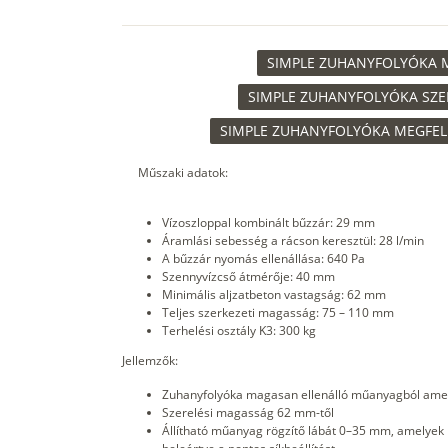
SIMPLE ZUHANYFOLYÓKA MŰ
SIMPLE ZUHANYFOLYÓKA SZER
SIMPLE ZUHANYFOLYÓKA MEGFELE
Műszaki adatok:
Vízoszloppal kombinált bűzzár: 29 mm
Áramlási sebesség a rácson keresztül: 28 l/min
A bűzzár nyomás ellenállása: 640 Pa
Szennyvízcső átmérője: 40 mm
Minimális aljzatbeton vastagság: 62 mm
Teljes szerkezeti magasság: 75 – 110 mm
Terhelési osztály K3: 300 kg
Jellemzők:
Zuhanyfolyóka magasan ellenálló műanyagból amely
Szerelési magasság 62 mm-től
Állítható műanyag rögzítő lábát 0–35 mm, amelyek l