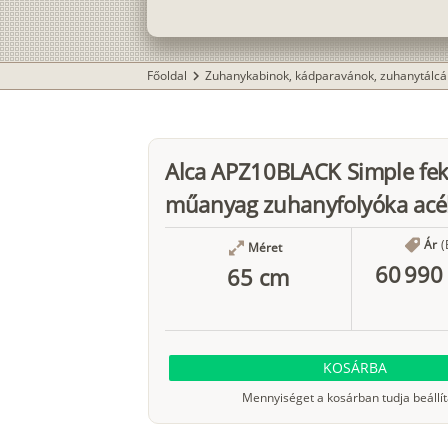
Főoldal
Zuhanykabinok, kádparavánok, zuhanytálcá
chevron_right
Alca APZ10BLACK Simple fek
műanyag zuhanyfolyóka acél
Ár
(
Méret
60 990 
65 cm
KOSÁRBA
Mennyiséget a kosárban tudja beállít