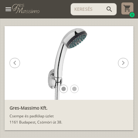
menu
search
0
chevron_left
chevron_right
lens
lens
Gres-Massimo Kft.
Csempe és padlólap üzlet
1161 Budapest, Csömöri út 38.