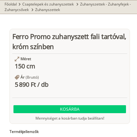
Főoldal
Csaptelepek és zuhanyszettek
Zuhanyszettek - Zuhanyfejek -
chevron_right
chevron_right
Zuhanycsővek
Zuhanyszettek
chevron_right
Ferro Promo zuhanyszett fali tartóval,
króm színben
Méret
150 cm
Ár
(Bruttó)
5 890 Ft
/
db
KOSÁRBA
Mennyiséget a kosárban tudja beállítani!
Termékjellemzők