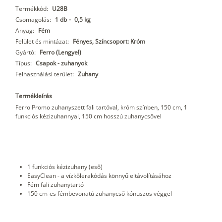
Termékkód:
U28B
Csomagolás:
1 db
-
0,5 kg
Anyag:
Fém
Felület és mintázat:
Fényes, Színcsoport: Króm
Gyártó:
Ferro (Lengyel)
Típus:
Csapok - zuhanyok
Felhasználási terület:
Zuhany
Termékleírás
Ferro Promo zuhanyszett fali tartóval, króm színben, 150 cm, 1
funkciós kézizuhannyal, 150 cm hosszú zuhanycsővel
1 funkciós kézizuhany (eső)
EasyClean - a vízkőlerakódás könnyű eltávolításához
Fém fali zuhanytartó
150 cm-es fémbevonatú zuhanycső kónuszos véggel