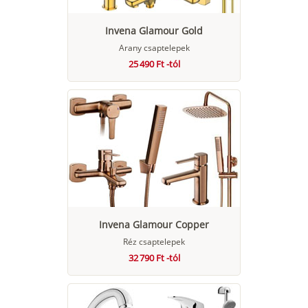
Invena Glamour Gold
Arany csaptelepek
25 490 Ft -tól
Invena Glamour Copper
Réz csaptelepek
32 790 Ft -tól