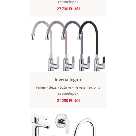
csaptelepek
27 790 Ft -tól
Invena Joga +
Fehér - Bézs - Szürke - Fekete flexibilis
csaptelepek
21 290 Ft -tól