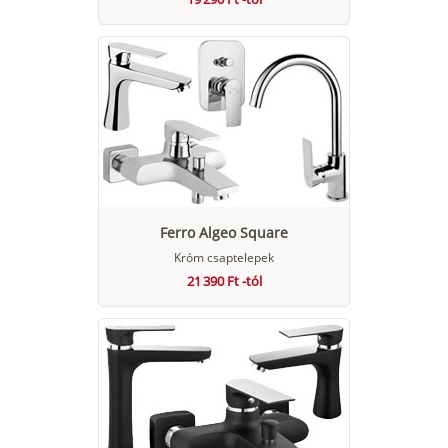
Ferro Algeo Square
Króm csaptelepek
21 390 Ft -tól