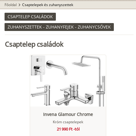
Főoldal
Csaptelepek és zuhanyszettek
chevron_right
CSAPTELEP CSALÁDOK
ZUHANYSZETTEK - ZUHANYFEJEK - ZUHANYCSŐVEK
Csaptelep családok
Invena Glamour Chrome
Króm csaptelepek
21 990 Ft -tól