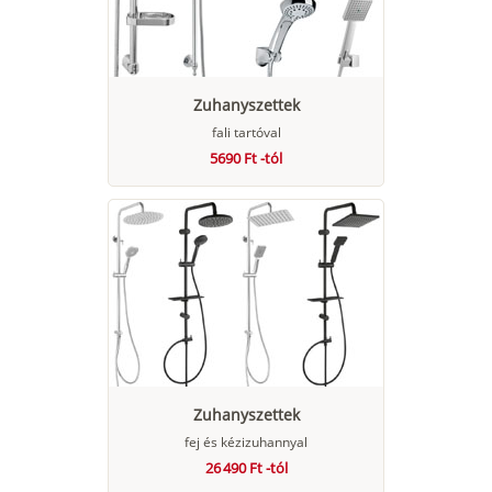
Zuhanyszettek
fali tartóval
5690 Ft -tól
Zuhanyszettek
fej és kézizuhannyal
26 490 Ft -tól