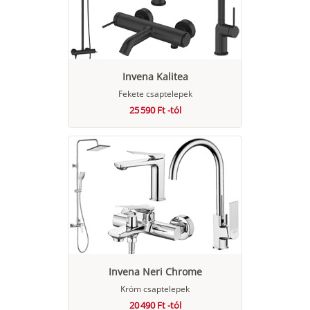
Invena Kalitea
Fekete csaptelepek
25 590 Ft -tól
Invena Neri Chrome
Króm csaptelepek
20 490 Ft -tól