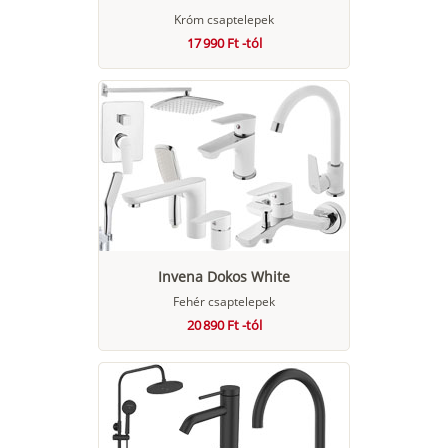
Króm csaptelepek
17 990 Ft -tól
Invena Dokos White
Fehér csaptelepek
20 890 Ft -tól