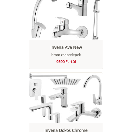
Invena Ava New
Króm csaptelepek
9590 Ft -tól
Invena Dokos Chrome