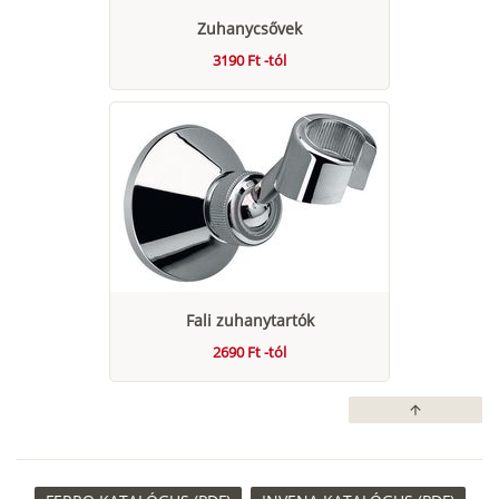
Zuhanycsővek
3190 Ft -tól
Fali zuhanytartók
2690 Ft -tól
arrow_upward