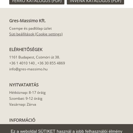
FERRO KATALÓGUS (PDF)
INVENA KATALÓGUS (PDF)
Gres-Massimo Kft.
Csempe és padlólap üzlet
Süti beállítások (Cookie settings)
ELÉRHETŐSÉGEK
1161 Budapest, Csömöri út 38.
+36 1 4010 140
,
+36 30 855 4869
info@gres-massimo.hu
NYITVATARTÁS
Hétköznap: 8-17 óráig
Szombat: 9-12 óráig
Vasárnap: Zárva
INFORMÁCIÓ
Vásárlási feltételek
Ez a weboldal SÜTIKET használ a jobb felhasználói élmény