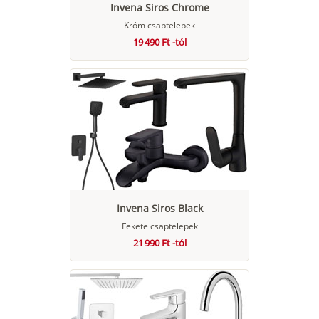
Invena Siros Chrome
Króm csaptelepek
19 490 Ft -tól
Invena Siros Black
Fekete csaptelepek
21 990 Ft -tól