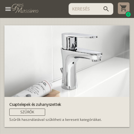
menu
search
0
Csaptelepek és zuhanyszettek
SZŰRŐK
Szűrők használatával szűkítheti a keresett kategóriákat.