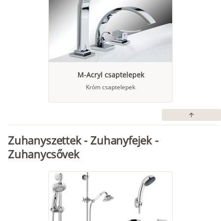
M-Acryl csaptelepek
Króm csaptelepek
arrow_upward
Zuhanyszettek - Zuhanyfejek -
Zuhanycsővek