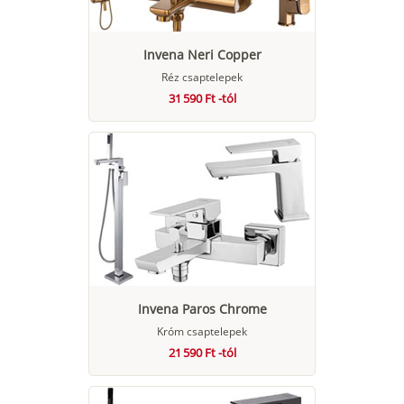
Invena Neri Copper
Réz csaptelepek
31 590 Ft -tól
Invena Paros Chrome
Króm csaptelepek
21 590 Ft -tól