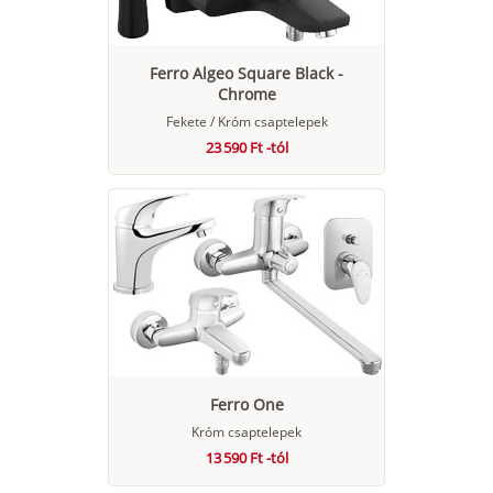
Ferro Algeo Square Black -
Chrome
Fekete / Króm csaptelepek
23 590 Ft -tól
Ferro One
Króm csaptelepek
13 590 Ft -tól