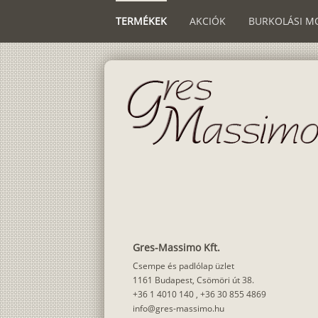
TERMÉKEK
AKCIÓK
BURKOLÁSI M
Gres-Massimo Kft.
Csempe és padlólap üzlet
1161 Budapest, Csömöri út 38.
+36 1 4010 140
,
+36 30 855 4869
info@gres-massimo.hu