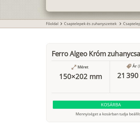
Főoldal
Csaptelepek és zuhanyszettek
Csaptele
chevron_right
chevron_right
Ferro Algeo Króm zuhanycsa
Ár
(
Méret
21 390 
150×202 mm
KOSÁRBA
Mennyiséget a kosárban tudja beállít