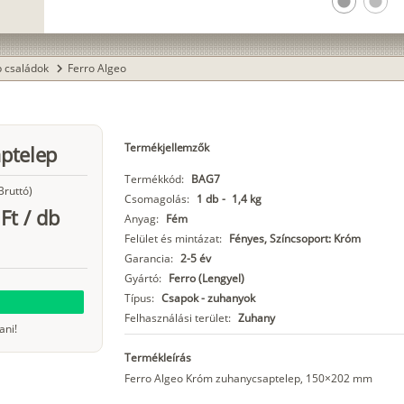
lens
lens
p családok
Ferro Algeo
chevron_right
Termékjellemzők
ptelep
Termékkód:
BAG7
Bruttó)
Csomagolás:
1 db
-
1,4 kg
Ft
/
db
Anyag:
Fém
Felület és mintázat:
Fényes, Színcsoport: Króm
Garancia:
2-5 év
Gyártó:
Ferro (Lengyel)
Típus:
Csapok - zuhanyok
Felhasználási terület:
Zuhany
ani!
Termékleírás
Ferro Algeo Króm zuhanycsaptelep, 150×202 mm