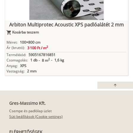
Arbiton Multiprotec Acoustic XPS padlóalátét 2 mm
Kosárba teszem
Méret:
100×800 cm
2
Ár
(bruttó):
3 100 Ft /
m
Termékkód:
5905167816851
2
Csomagolás:
1 db
-
1,6 kg
-
8 m
Anyag:
XPS
Vastagság:
2 mm
arrow_upward
Gres-Massimo Kft.
Csempe és padlólap üzlet
Süti beállítások (Cookie settings)
ELÉRHETŐSÉGEK