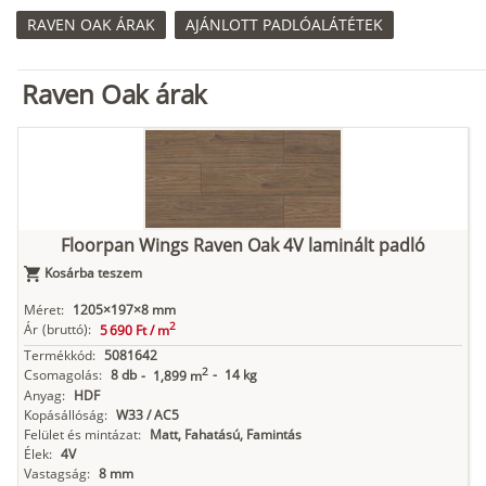
RAVEN OAK ÁRAK
AJÁNLOTT PADLÓALÁTÉTEK
Raven Oak árak
Floorpan Wings Raven Oak 4V laminált padló
Kosárba teszem
Méret:
1205×197×8 mm
2
Ár
(bruttó):
5 690 Ft /
m
Termékkód:
5081642
2
Csomagolás:
8 db
-
14 kg
-
1,899 m
Anyag:
HDF
Kopásállóság:
W33 / AC5
Felület és mintázat:
Matt, Fahatású, Famintás
Élek:
4V
Vastagság:
8 mm