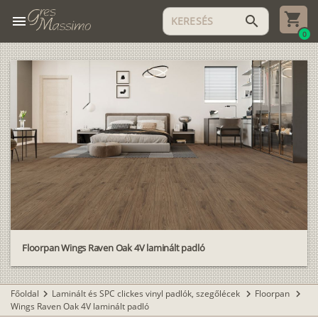
menu
search
0
Floorpan Wings Raven Oak 4V laminált padló
Főoldal
Laminált és SPC clickes vinyl padlók, szegőlécek
Floorpan
chevron_right
chevron_right
chevron_right
Wings Raven Oak 4V laminált padló