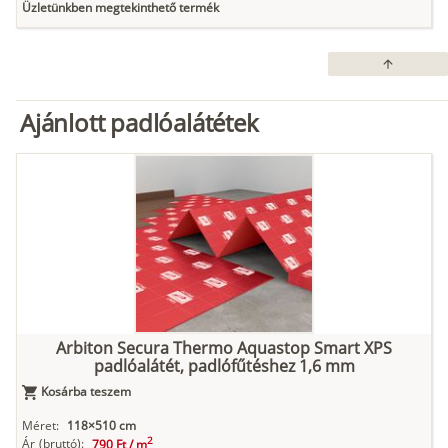
Üzletünkben megtekinthető termék
arrow_upward
Ajánlott padlóalátétek
Arbiton Secura Thermo Aquastop Smart XPS
padlóalátét, padlófűtéshez 1,6 mm
Kosárba teszem
Méret:
118×510 cm
2
Ár
(bruttó):
790 Ft /
m