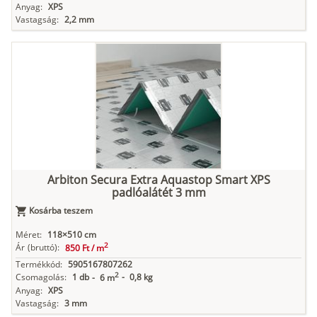
Anyag:
XPS
Vastagság:
2,2 mm
Arbiton Secura Extra Aquastop Smart XPS
padlóalátét 3 mm
Kosárba teszem
Méret:
118×510 cm
2
Ár
(bruttó):
850 Ft /
m
Termékkód:
5905167807262
2
Csomagolás:
1 db
-
0,8 kg
-
6 m
Anyag:
XPS
Vastagság:
3 mm