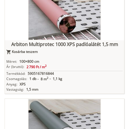
Arbiton Multiprotec 1000 XPS padlóalátét 1,5 mm
Kosárba teszem
Méret:
100×800 cm
2
Ár
(bruttó):
2 790 Ft /
m
Termékkód:
5905167816844
2
Csomagolás:
1 db
-
1,1 kg
-
8 m
Anyag:
XPS
Vastagság:
1,5 mm