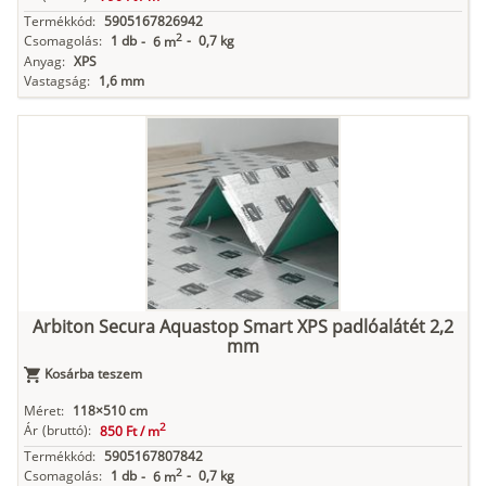
Termékkód:
5905167826942
2
Csomagolás:
1 db
-
0,7 kg
-
6 m
Anyag:
XPS
Vastagság:
1,6 mm
Arbiton Secura Aquastop Smart XPS padlóalátét 2,2
mm
Kosárba teszem
Méret:
118×510 cm
2
Ár
(bruttó):
850 Ft /
m
Termékkód:
5905167807842
2
Csomagolás:
1 db
-
0,7 kg
-
6 m