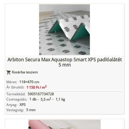
Arbiton Secura Max Aquastop Smart XPS padlóalátét
5 mm
Kosárba teszem
Méret:
118×470 cm
2
Ár
(bruttó):
1 150 Ft /
m
Termékkód:
5905167734728
2
Csomagolás:
1 db
-
1,1 kg
-
5,5 m
Anyag:
XPS
Vastagság:
5 mm