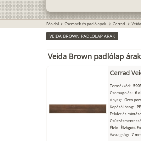
Főoldal
Csempék és padlólapok
Cerrad
Veid
chevron_right
chevron_right
chevron_right
VEIDA BROWN PADLÓLAP ÁRAK
Veida Brown padlólap ára
Cerrad Ve
Termékkód:
590
Csomagolás:
6 d
Anyag:
Gres porc
Kopásállóság:
PE
Felület és mintáza
Csúszásmentessé
Élek:
Élvágott, F
Vastagság:
7 m