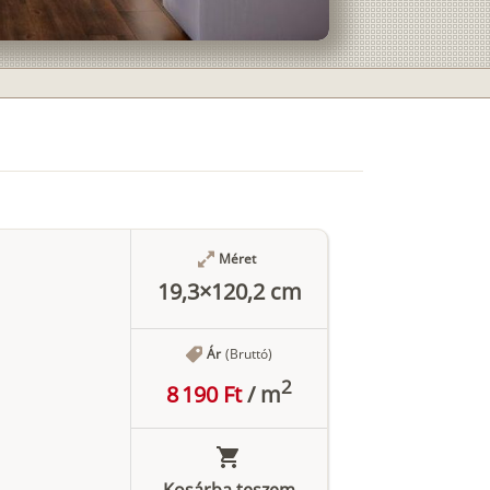
Méret
19,3×120,2 cm
Ár
(Bruttó)
2
8 190 Ft
/
m
Kosárba teszem