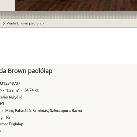
a
Veida Brown padlólap
chevron_right
k
ida Brown padlólap
3313348737
2
b
-
24,74 kg
-
1,39 m
elán fagyálló
I:3
t:
Matt, Fahatású, Famintás, Színcsoport: Barna
g:
R9
orma: Téglalap
m